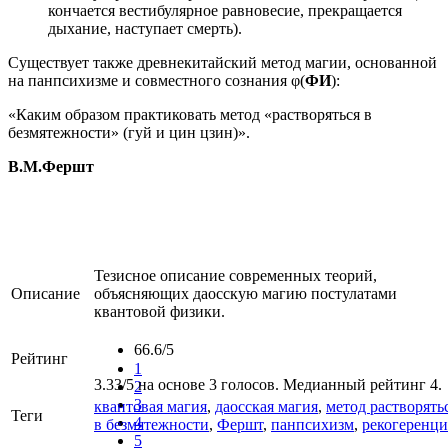
кончается вестибулярное равновесие, прекращается
дыхание, наступает смерть).
Существует также древнекитайский метод магии, основанной
на панпсихизме и совместного сознания φ(
ФИ
):
«Каким образом практиковать метод «растворяться в
безмятежности» (гуй и цин цзин)».
В.М.Фершт
Тезисное описание современных теорий,
Описание
объясняющих даосскую магию постулатами
квантовой физики.
66.6/5
Рейтинг
1
3.33/5 на основе 3 голосов. Медианный рейтинг 4.
2
3
квантовая магия
,
даосская магия
,
метод растворять
Теги
4
в безмятежности
,
Фершт
,
панпсихизм
,
рекогеренци
5