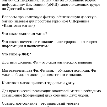
магия» С.И.Доронина, теории «Интегрированная теория
информации» Дж. Тонини (φ(
ФИ
), многочисленных трудов
по Даосской магии.
Вопросы про квантовую физику, объясняющую даосскую
магию (назовём для простоты термином С.Доронина
«Квантовая магия»).
Что такое квантовая магия?
Что такое совместное сознание – интегрированная теория
информации и панпсихизм?
Что такое φ(
ФИ
)?
Другими словами, Фи – это сила магического влияния
Мы различаем два Фи: Фи мин. – обладают все люди, Фи
макс. - обладают двое при совместном сознании.
Квантовая магия приносит здоровье и удачу.
Для практической реализации квантовой магии необходимо
совмещение (когеренция) двух сознаний двух людей.
Совместное сознание – это квантовый уровень –