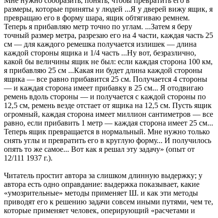
Мне нужно сообразить, понять, чтобы превратить его в
размеры, которые приняты у людей ...Я у дверей вижу ящик, я
превращаю его в форму шара, ящик обтягиваю ремнем.
Теперь я прибавляю метр точно по углам. ...Затем я беру
точный размер метра, разрезаю его на 4 части, каждая часть 25
см — для каждого ремешка получается излишек — длина
каждой стороны ящика и 1/4 часть ...Ну вот, безразлично,
какой бы величины ящик не был: если каждая сторона 100 км,
я прибавляю 25 см ...Какая ни будет длина каждой стороны
ящика — все равно прибавится 25 см. Получается 4 стороны
— и каждая сторона имеет прибавку в 25 см... Я отодвигаю
ремень вдоль стороны — и получается с каждой стороны по
12,5 см, ремень везде отстает от ящика на 12,5 см. Пусть ящик
огромный, каждая сторона имеет миллион сантиметров — все
равно, если прибавить 1 метр — каждая сторона имеет 25 см...
Теперь ящик превращается в нормальный. Мне нужно только
снять углы и превратить его в круглую форму... И получилось
опять то же самое... Вот как я решал эту задачу» (опыт от
12/111 1937 г.).
Читатель простит автора за слишком длинную выдержку; у
автора есть одно оправдание: выдержка показывает, какие
«умозрительные» методы применяет Ш. и как эти методы
приводят его к решению задачи совсем иными путями, чем те,
которые применяет человек, оперирующий «расчетами и