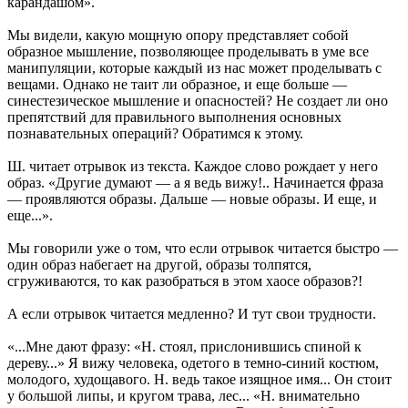
карандашом».
Мы видели, какую мощную опору представляет собой
образное мышление, позволяющее проделывать в уме все
манипуляции, которые каждый из нас может проделывать с
вещами. Однако не таит ли образное, и еще больше —
синестезическое мышление и опасностей? Не создает ли оно
препятствий для правильного выполнения основных
познавательных операций? Обратимся к этому.
Ш. читает отрывок из текста. Каждое слово рождает у него
образ. «Другие думают — а я ведь вижу!.. Начинается фраза
— проявляются образы. Дальше — новые образы. И еще, и
еще...».
Мы говорили уже о том, что если отрывок читается быстро —
один образ набегает на другой, образы толпятся,
сгруживаются, то как разобраться в этом хаосе образов?!
А если отрывок читается медленно? И тут свои трудности.
«...Мне дают фразу: «Н. стоял, прислонившись спиной к
дереву...» Я вижу человека, одетого в темно-синий костюм,
молодого, худощавого. Н. ведь такое изящное имя... Он стоит
у большой липы, и кругом трава, лес... «Н. внимательно