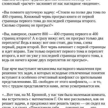
словесный «расчет» заслоняет от нас наглядное «видение».
«Вы помните шуточную задачу: «Стояли на полке два тома по
400 страниц. Книжный червь прогрыз книги от первой
страницы первого тома до последней страницы второго.
Сколько страниц он прогрыз?»
«Вы, наверное, скажете 800 — 400 страниц первого и 400
страниц второго? А я сразу вижу: нет, он прогрыз только два
переплета! Ведь я вижу: вот они стоят, два тома, слева
первый, рядом второй. Вот червь начинает с первой страницы
и идет вправо. Там только переплет первого тома и переплет
второго, и вот он уже у последней страницы второго тома, а
ведь он ничего кроме двух переплетов не прогрыз».
Еще ярче выступают механизмы наглядного мышления при
решении тех задач, в которых исходные отвлеченные понятия
вступают в особенно отчетливый конфликт со зрительными
представлениями. Ш. свободен от этого конфликта, — и то,
что с трудом представляется нами, легко усматривается им.
«...Вот там, на М. Бронной, у нас там была маленькая комната,
мы встретились с математиком Г. Он мне рассказывал, как он
решает задачи, и предложил мне решить такую — он сидел на
стуле, а я стоял. «Представьте себе, — говорит он, — что