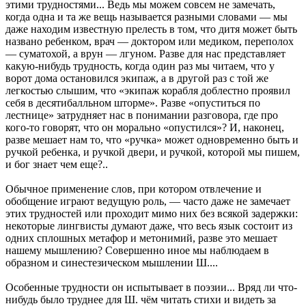
этими трудностями... Ведь мы можем совсем не замечать,
когда одна и та же вещь называется разными словами — мы
даже находим известную прелесть в том, что дитя может быть
названо ребенком, врач — доктором или медиком, переполох
— суматохой, а врун — лгуном. Разве для нас представляет
какую-нибудь трудность, когда один раз мы читаем, что у
ворот дома остановился экипаж, а в другой раз с той же
легкостью слышим, что «экипаж корабля доблестно проявил
себя в десятибалльном шторме». Разве «опуститься по
лестнице» затрудняет нас в понимании разговора, где про
кого-то говорят, что он морально «опустился»? И, наконец,
разве мешает нам то, что «ручка» может одновременно быть и
ручкой ребенка, и ручкой двери, и ручкой, которой мы пишем,
и бог знает чем еще?..
Обычное применение слов, при котором отвлечение и
обобщение играют ведущую роль, — часто даже не замечает
этих трудностей или проходит мимо них без всякой задержки:
некоторые лингвисты думают даже, что весь язык состоит из
одних сплошных метафор и метонимий, разве это мешает
нашему мышлению? Совершенно иное мы наблюдаем в
образном и синестезическом мышлении Ш....
Особенные трудности он испытывает в поэзии... Вряд ли что-
нибудь было труднее для Ш. чём читать стихи и видеть за