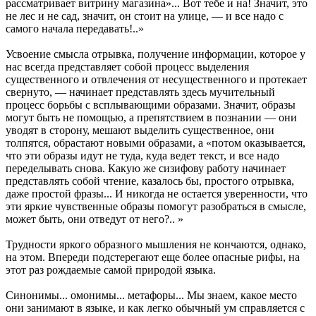
рассматривает витрину магазина»... Вот тебе и на! Значит, это
не лес и не сад, значит, он стоит на улице, — и все надо с
самого начала передавать!..»
Усвоение смысла отрывка, получение информации, которое у
нас всегда представляет собой процесс выделения
существенного и отвлечения от несущественного и протекает
свернуто, — начинает представлять здесь мучительный
процесс борьбы с всплывающими образами. Значит, образы
могут быть не помощью, а препятствием в познании — они
уводят в сторону, мешают выделить существенное, они
толпятся, обрастают новыми образами, а «потом оказывается,
что эти образы идут не туда, куда ведет текст, и все надо
переделывать снова. Какую же сизифову работу начинает
представлять собой чтение, казалось бы, простого отрывка,
даже простой фразы... И никогда не остается уверенности, что
эти яркие чувственные образы помогут разобраться в смысле,
может быть, они отведут от него?.. »
Трудности яркого образного мышления не кончаются, однако,
на этом. Впереди подстерегают еще более опасные рифы, на
этот раз рождаемые самой природой языка.
Синонимы... омонимы... метафоры... Мы знаем, какое место
они занимают в языке, и как легко обычный ум справляется с