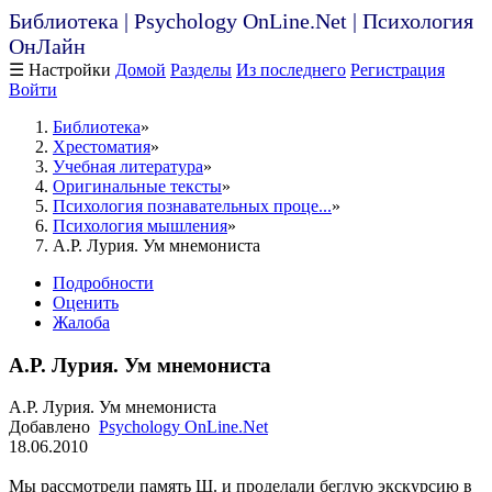
Библиотека | Psychology OnLine.Net | Психология
ОнЛайн
☰ Настройки
Домой
Разделы
Из последнего
Регистрация
Войти
Библиотека
Хрестоматия
Учебная литература
Оригинальные тексты
Психология познавательных проце...
Психология мышления
А.Р. Лурия. Ум мнемониста
Подробности
Оценить
Жалоба
А.Р. Лурия. Ум мнемониста
А.Р. Лурия. Ум мнемониста
Добавлено
Psychology OnLine.Net
18.06.2010
Мы рассмотрели память Ш. и проделали беглую экскурсию в