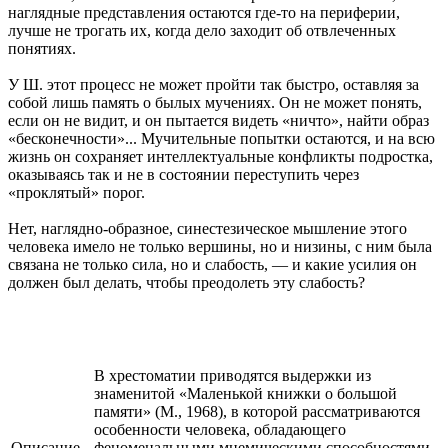
наглядные представления остаются где-то на периферии,
лучше не трогать их, когда дело заходит об отвлеченных
понятиях.
У Ш. этот процесс не может пройти так быстро, оставляя за
собой лишь память о былых мучениях. Он не может понять,
если он не видит, и он пытается видеть «ничто», найти образ
«бесконечности»... Мучительные попытки остаются, и на всю
жизнь он сохраняет интеллектуальные конфликты подростка,
оказываясь так и не в состоянии переступить через
«проклятый» порог.
Нет, наглядно-образное, синестезическое мышление этого
человека имело не только вершины, но и низины, с ним была
связана не только сила, но и слабость, — и какие усилия он
должен был делать, чтобы преодолеть эту слабость?
В хрестоматии приводятся выдержки из
знаменитой «Маленькой книжки о большой
памяти» (М., 1968), в которой рассматриваются
особенности человека, обладающего
Описание
феноменальными мнемическими способностями.