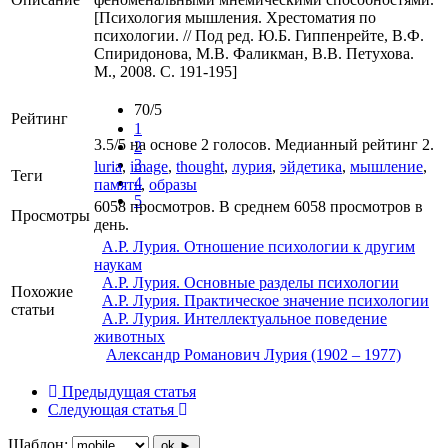
[Психология мышления. Хрестоматия по
психологии. // Под ред. Ю.Б. Гиппенрейте, В.Ф.
Спиридонова, М.В. Фаликман, В.В. Петухова.
М., 2008. С. 191-195]
70/5
Рейтинг
1
3.5/5 на основе 2 голосов. Медианный рейтинг 2.
2
3
luria
,
image
,
thought
,
лурия
,
эйдетика
,
мышление
,
Теги
4
память
,
образы
5
6058 просмотров. В среднем 6058 просмотров в
Просмотры
день.
А.Р. Лурия. Отношение психологии к другим
наукам
А.Р. Лурия. Основные разделы психологии
Похожие
А.Р. Лурия. Практическое значение психологии
статьи
А.Р. Лурия. Интеллектуальное поведение
животных
Александр Романович Лурия (1902 – 1977)
Предыдущая статья
Следующая статья
Шаблон:
ok ►