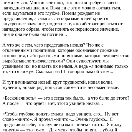
ними смысл. Многие считают, что поэзия требует своего
наглядного мышления. Вряд ли с этим можно согласиться,
если вдуматься в это глубже. Поэзия рождает не
представления, а смыслы; за образами в ней кроется
внутреннее значение, подтекст; нужно абстрагироваться от
наглядного образа, чтобы понять ее переносное значение,
иначе она не была бы поэзией...
А что же с тем, чего представить нельзя? Что же с
отвлеченными понятиями, которые обозначают сложные
отношения, с абстрактными понятиями, которые человечество
вырабатывало тысячелетиями? Они существуют, мы
усваиваем их, но видеть их нельзя. А ведь «я понимаю только
то, что я вижу». Сколько раз Ш. говорил нам об этом...
И тут начинается новый круг трудностей, новая волна
мучений, новый ряд попыток совместить несовместимое.
«Бесконечность» — это всегда так было... а что было до этого?
А после — что будет? Нет, этого увидеть нельзя...
«Чтобы глубоко понять смысл, надо увидеть его... Ну вот
слово «ничто». Я прочел «ничто»... Очень глубоко... Я
представил себе, что лучше назвать ничем что-то... Я вижу
«ничто» — это то-то... Для меня, чтобы понять глубокий