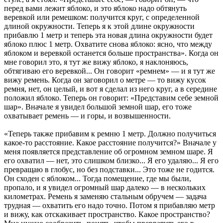
перед вами лежит яблоко, и это яблоко надо обтянуть
веревкой или ремешком: получится круг, с определенной
длиной окружности. Теперь я к этой длине окружности
прибавлю 1 метр и теперь эта новая длина окружности будет
яблоко плюс 1 метр. Охватите снова яблоко: ясно, что между
яблоком и веревкой останется больше пространства». Когда он
мне говорил это, я тут же вижу яблоко, я наклоняюсь,
обтягиваю его веревкой... Он говорит «ремнем» — и я тут же
вижу ремень. Когда он заговорил о метре — тo вижу кусок
ремня, нет, он целый, и вот я сделал из него круг, а в середине
положил яблоко. Теперь он говорит: «Представим себе земной
шар». Вначале я увидел большой земной шар, его тоже
охватывает ремень — и горы, и возвышенности.
«Теперь также прибавим к ремню 1 метр. Должно получиться
какое-то расстояние. Какое расстояние получится?» Вначале у
меня появляется представление об огромном земном шаре. Я
его охватил — нет, это слишком близко... Я его удаляю... Я его
превращаю в глобус, но без подставки... Это тоже не годится.
Он сходен с яблоком... Тогда помещение, где мы были,
пропало, и я увидел огромный шар далеко — в нескольких
километрах. Ремень я заменяю стальным обручем — задача
трудная — охватить его надо точно. Потом я прибавляю метр
и вижу, как отскакивает пространство. Какое пространство?