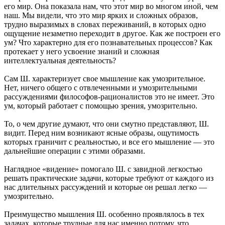
его мир. Она показала нам, что этот мир во многом иной, чем
наш. Мы видели, что это мир ярких и сложных образов,
трудно выразимых в словах переживаний, в которых одно
ощущение незаметно переходит в другое. Как же построен его
ум? Что характерно для его познавательных процессов? Как
протекает у него усвоение знаний и сложная
интеллектуальная деятельность?
Сам Ш. характеризует свое мышление как умозрительное.
Нет, ничего общего с отвлеченными и умозрительными
рассуждениями философов-рационалистов это не имеет. Это
ум, который работает с помощью зрения, умозрительно.
То, о чем другие думают, что они смутно представляют, Ш.
видит. Перед ним возникают ясные образы, ощутимость
которых граничит с реальностью, и все его мышление — это
дальнейшие операции с этими образами.
Наглядное «видение» помогало Ш. с завидной легкостью
решать практические задачи, которые требуют от каждого из
нас длительных рассуждений и которые он решал легко —
умозрительно.
Преимущество мышления Ш. особенно проявлялось в тех
задачах, которые трудные для нас именно потому, что