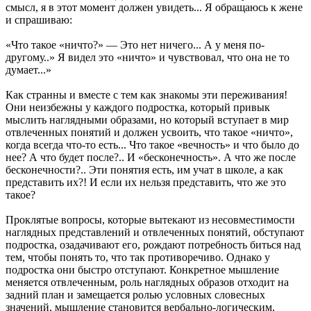
смысл, я в этот момент должен увидеть... Я обращаюсь к жене
и спрашиваю:
«Что такое «ничто?» — Это нет ничего... А у меня по-
другому..» Я видел это «ничто» и чувствовал, что она не то
думает...»
Как странны и вместе с тем как знакомы эти переживания!
Они неизбежны у каждого подростка, который привык
мыслить наглядными образами, но который вступает в мир
отвлеченных понятий и должен усвоить, что такое «ничто»,
когда всегда что-то есть... Что такое «вечность» и что было до
нее? А что будет после?.. И «бесконечность». А что же после
бесконечности?.. Эти понятия есть, им учат в школе, а как
представить их?! И если их нельзя представить, что же это
такое?
Проклятые вопросы, которые вытекают из несовместимости
наглядных представлений и отвлеченных понятий, обступают
подростка, озадачивают его, рождают потребность биться над
тем, чтобы понять то, что так противоречиво. Однако у
подростка они быстро отступают. Конкретное мышление
меняется отвлеченным, роль наглядных образов отходит на
задний план и замещается ролью условных словесных
значений, мышление становится вербально-логическим,