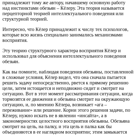
принадлежит тому же автору, начавшему основную работу
над инстинктами обезьян – Кёлеру. Эта теория называется
перцепторной теорией интеллектуального поведения или
структурной теорией.
Интересно, что Кёлер принадлежит к числу тех психологов,
которые всю жизнь специально занимались механизмами
восприятия.
Эту теорию структурного характера восприятия Кёлер и
использовал для объяснения интеллектуального поведения
обезьян.
Как вы помните, наблюдая поведения обезьяны, поставленной
в сложные условия, Кёлер видел, что она сначала пытается
решить задачу непосредственно, рвется к прямому решению
цели, затем истощается и неподвижно сидит и смотрит на
ситуацию. Вот в этот момент рассматривания ситуации, когда
тормозятся ее движения и обезьяна смотрит на окружающую
ситуацию, и, по мнению Кёлера, возникает «ага –
переживание» или решение. Корни этого решения задачи, по
Кёлеру, нужно искать не в явлении «инсайта», а в
закономерностях целостного восприятия обезьяны. Обезьяна
смотрит на цель, на палку, и эта цель и палка как бы
объединяются в ее наглядном восприятии; этим замыкается