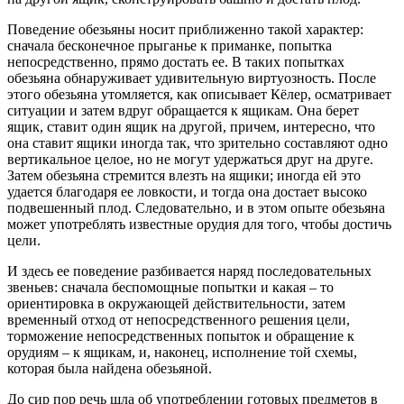
Поведение обезьяны носит приближенно такой характер:
сначала бесконечное прыганье к приманке, попытка
непосредственно, прямо достать ее. В таких попытках
обезьяна обнаруживает удивительную виртуозность. После
этого обезьяна утомляется, как описывает Кёлер, осматривает
ситуации и затем вдруг обращается к ящикам. Она берет
ящик, ставит один ящик на другой, причем, интересно, что
она ставит ящики иногда так, что зрительно составляют одно
вертикальное целое, но не могут удержаться друг на друге.
Затем обезьяна стремится влезть на ящики; иногда ей это
удается благодаря ее ловкости, и тогда она достает высоко
подвешенный плод. Следовательно, и в этом опыте обезьяна
может употреблять известные орудия для того, чтобы достичь
цели.
И здесь ее поведение разбивается наряд последовательных
звеньев: сначала беспомощные попытки и какая – то
ориентировка в окружающей действительности, затем
временный отход от непосредственного решения цели,
торможение непосредственных попыток и обращение к
орудиям – к ящикам, и, наконец, исполнение той схемы,
которая была найдена обезьяной.
До сир пор речь шла об употреблении готовых предметов в