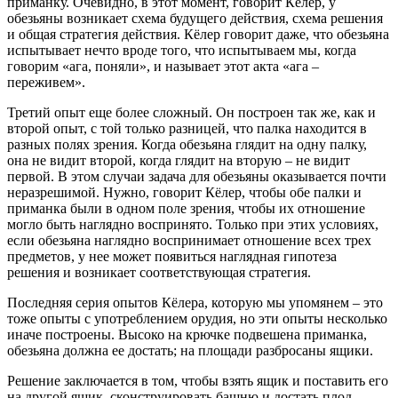
приманку. Очевидно, в этот момент, говорит Кёлер, у
обезьяны возникает схема будущего действия, схема решения
и общая стратегия действия. Кёлер говорит даже, что обезьяна
испытывает нечто вроде того, что испытываем мы, когда
говорим «ага, поняли», и называет этот акта «ага –
переживем».
Третий опыт еще более сложный. Он построен так же, как и
второй опыт, с той только разницей, что палка находится в
разных полях зрения. Когда обезьяна глядит на одну палку,
она не видит второй, когда глядит на вторую – не видит
первой. В этом случаи задача для обезьяны оказывается почти
неразрешимой. Нужно, говорит Кёлер, чтобы обе палки и
приманка были в одном поле зрения, чтобы их отношение
могло быть наглядно воспринято. Только при этих условиях,
если обезьяна наглядно воспринимает отношение всех трех
предметов, у нее может появиться наглядная гипотеза
решения и возникает соответствующая стратегия.
Последняя серия опытов Кёлера, которую мы упомянем – это
тоже опыты с употреблением орудия, но эти опыты несколько
иначе построены. Высоко на крючке подвешена приманка,
обезьяна должна ее достать; на площади разбросаны ящики.
Решение заключается в том, чтобы взять ящик и поставить его
на другой ящик, сконструировать башню и достать плод.