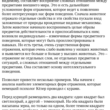
видимому, составляет восприятие сложных отношений между
предметами внешнего мира. Это и есть дальнейшее
усложнение форм отражения, которое ведет к появлению
более интересующих нас форм поведения. Сначала животное
отражало отдельные свойства и эти свойства пускали вход
заложенные от природы врожденные видовые механизмы.
Затем животное начинало воспринимать целые образы
предметов действительности и приспосабливаться к ним;
возникли индивидуально – изменчивые формы предметного
поведения, которые могут быть проиллюстрированы в
навыках. Но есть третья, очень существенная форма
отражения, которая очень слабо выявлена у низших животных
и выявляется все больше и больше у высших животных. Это –
отражение не отдельных слов, не отдельных предметов и
ситуаций, а сложных отношений между отдельными
предметами. Она составляет основу интеллектуального
поведения.
Позвольте привести несколько примеров. Мы начнем с
анализа наиболее элементарных форм отражения, которые
немецкий психолог Кёлер проводил с курами.
Перед курицей размещались два квадрата: один квадрат был
светлосерый, а другой – темносерый. На оба квадрата были
насыпаны зерна, но только на одном, более темном квадрате