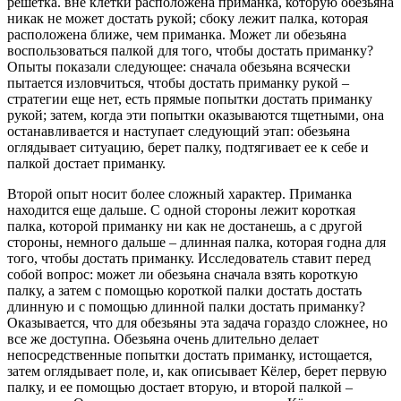
решетка. вне клетки расположена приманка, которую обезьяна
никак не может достать рукой; сбоку лежит палка, которая
расположена ближе, чем приманка. Может ли обезьяна
воспользоваться палкой для того, чтобы достать приманку?
Опыты показали следующее: сначала обезьяна всячески
пытается изловчиться, чтобы достать приманку рукой –
стратегии еще нет, есть прямые попытки достать приманку
рукой; затем, когда эти попытки оказываются тщетными, она
останавливается и наступает следующий этап: обезьяна
оглядывает ситуацию, берет палку, подтягивает ее к себе и
палкой достает приманку.
Второй опыт носит более сложный характер. Приманка
находится еще дальше. С одной стороны лежит короткая
палка, которой приманку ни как не достанешь, а с другой
стороны, немного дальше – длинная палка, которая годна для
того, чтобы достать приманку. Исследователь ставит перед
собой вопрос: может ли обезьяна сначала взять короткую
палку, а затем с помощью короткой палки достать достать
длинную и с помощью длинной палки достать приманку?
Оказывается, что для обезьяны эта задача гораздо сложнее, но
все же доступна. Обезьяна очень длительно делает
непосредственные попытки достать приманку, истощается,
затем оглядывает поле, и, как описывает Кёлер, берет первую
палку, и ее помощью достает вторую, и второй палкой –