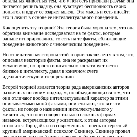
остальных животных тем, что у ней есть признаки разума; она
пытается решить задачу, она чувствует бесплодность своих
попыток и вдруг ее озаряет мысль. Эта мысль и есть инсайт;
это и лежит в основе ее интеллектуального поведения.
Как оценить эту теорию? Эта теория была хороша тем, что она
обратила внимание исследователя на те факты, которые
раньше игнорировались, то есть на те факты, сближающие
поведение животного с человеческим поведением.
Но отрицательная сторона этой теории заключается в том, что,
описывая некоторые факты, она не раскрывает их
механизмов, но просто описательно костатирует нечто
близкое к интеллекту, давая в конечном счете
идеалистическую интерпретацию.
Второй теорией является теория ряда американских авторов,
различных по своим подходам, но объединяющихся тем, что
они отличают вообще интеллектуальный характер за этими
описываемыми мной фактами; они считают, что все эти
факты, не говоря о назначении интеллектуального у
животных, что они говорят только о сложных формах
навыков, встречающихся у животных, к этим авторам
относится Торндайк и из современных – очень интересный
крупный американский психолог Скиннер. Скиннер провел
ряд опытов, по своей структуре очень близких, к тем, что