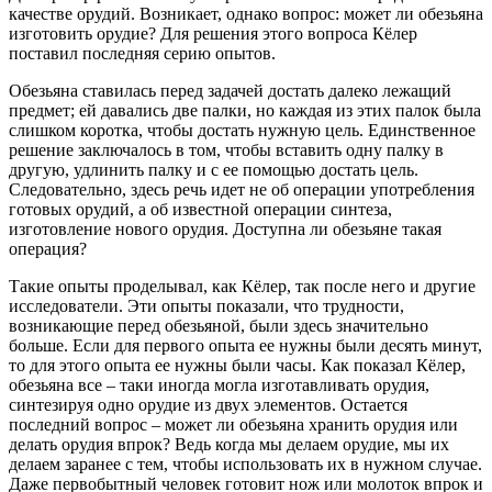
качестве орудий. Возникает, однако вопрос: может ли обезьяна
изготовить орудие? Для решения этого вопроса Кёлер
поставил последняя серию опытов.
Обезьяна ставилась перед задачей достать далеко лежащий
предмет; ей давались две палки, но каждая из этих палок была
слишком коротка, чтобы достать нужную цель. Единственное
решение заключалось в том, чтобы вставить одну палку в
другую, удлинить палку и с ее помощью достать цель.
Следовательно, здесь речь идет не об операции употребления
готовых орудий, а об известной операции синтеза,
изготовление нового орудия. Доступна ли обезьяне такая
операция?
Такие опыты проделывал, как Кёлер, так после него и другие
исследователи. Эти опыты показали, что трудности,
возникающие перед обезьяной, были здесь значительно
больше. Если для первого опыта ее нужны были десять минут,
то для этого опыта ее нужны были часы. Как показал Кёлер,
обезьяна все – таки иногда могла изготавливать орудия,
синтезируя одно орудие из двух элементов. Остается
последний вопрос – может ли обезьяна хранить орудия или
делать орудия впрок? Ведь когда мы делаем орудие, мы их
делаем заранее с тем, чтобы использовать их в нужном случае.
Даже первобытный человек готовит нож или молоток впрок и