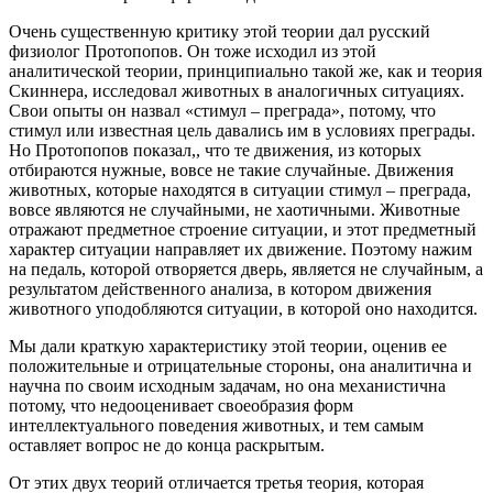
Очень существенную критику этой теории дал русский
физиолог Протопопов. Он тоже исходил из этой
аналитической теории, принципиально такой же, как и теория
Скиннера, исследовал животных в аналогичных ситуациях.
Свои опыты он назвал «стимул – преграда», потому, что
стимул или известная цель давались им в условиях преграды.
Но Протопопов показал,, что те движения, из которых
отбираются нужные, вовсе не такие случайные. Движения
животных, которые находятся в ситуации стимул – преграда,
вовсе являются не случайными, не хаотичными. Животные
отражают предметное строение ситуации, и этот предметный
характер ситуации направляет их движение. Поэтому нажим
на педаль, которой отворяется дверь, является не случайным, а
результатом действенного анализа, в котором движения
животного уподобляются ситуации, в которой оно находится.
Мы дали краткую характеристику этой теории, оценив ее
положительные и отрицательные стороны, она аналитична и
научна по своим исходным задачам, но она механистична
потому, что недооценивает своеобразия форм
интеллектуального поведения животных, и тем самым
оставляет вопрос не до конца раскрытым.
От этих двух теорий отличается третья теория, которая