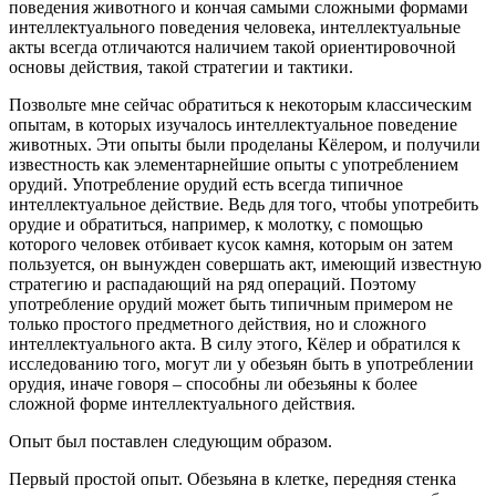
поведения животного и кончая самыми сложными формами
интеллектуального поведения человека, интеллектуальные
акты всегда отличаются наличием такой ориентировочной
основы действия, такой стратегии и тактики.
Позвольте мне сейчас обратиться к некоторым классическим
опытам, в которых изучалось интеллектуальное поведение
животных. Эти опыты были проделаны Кёлером, и получили
известность как элементарнейшие опыты с употреблением
орудий. Употребление орудий есть всегда типичное
интеллектуальное действие. Ведь для того, чтобы употребить
орудие и обратиться, например, к молотку, с помощью
которого человек отбивает кусок камня, которым он затем
пользуется, он вынужден совершать акт, имеющий известную
стратегию и распадающий на ряд операций. Поэтому
употребление орудий может быть типичным примером не
только простого предметного действия, но и сложного
интеллектуального акта. В силу этого, Кёлер и обратился к
исследованию того, могут ли у обезьян быть в употреблении
орудия, иначе говоря – способны ли обезьяны к более
сложной форме интеллектуального действия.
Опыт был поставлен следующим образом.
Первый простой опыт. Обезьяна в клетке, передняя стенка