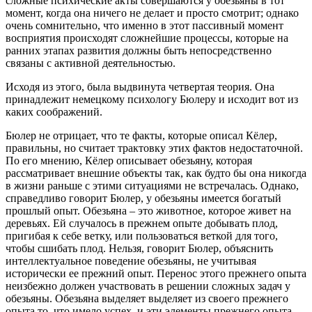
сложные психические акты совершаются у обезьяны в тот
момент, когда она ничего не делает и просто смотрит; однако
очень сомнительно, что именно в этот пассивный момент
восприятия происходят сложнейшие процессы, которые на
ранних этапах развития должны быть непосредственно
связаны с активной деятельностью.
Исходя из этого, была выдвинута четвертая теория. Она
принадлежит немецкому психологу Бюлеру и исходит вот из
каких соображений.
Бюлер не отрицает, что те факты, которые описал Кёлер,
правильны, но считает трактовку этих фактов недостаточной.
По его мнению, Кёлер описывает обезьяну, которая
рассматривает внешние объекты так, как будто бы она никогда
в жизни раньше с этими ситуациями не встречалась. Однако,
справедливо говорит Бюлер, у обезьяны имеется богатый
прошлый опыт. Обезьяна – это животное, которое живет на
деревьях. Ей случалось в прежнем опыте добывать плод,
пригибая к себе ветку, или пользоваться веткой для того,
чтобы сшибать плод. Нельзя, говорит Бюлер, объяснить
интеллектуальное поведение обезьяны, не учитывая
исторически ее прежний опыт. Перенос этого прежнего опыта
неизбежно должен участвовать в решении сложных задач у
обезьяны. Обезьяна выделяет выделяет из своего прежнего
опыта то, что имело успех, и эти элементы прежнего опыта