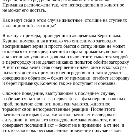
Приманка расположена так, что непосредственно животное
не может его достать.
Как ведут себя в этом случае животные, стоящие на ступенях
эволюционной лестницы?
Я начну с примера, приведенного академиком Беритовым.
Курица, помещенная в только что описанную загородку,
воспринимает зерна и просто бьется о сетку, никак не может
отвлечься от непосредственного образа приманки; корова в
аналогичных условиях довольно вяло стоит, тыкается мордой
в перегородку и не делает никаких попыток обойти загородку.
А вот собака ведет себя совершенно иначе; она несколько раз
пытается достать приманку непосредственно. затем делает
совершенно обратное – бежит от приманки, огибает загородку
и берет приманку. Конечно так же поступает и обезьяна.
Сложное поведение, выступающее в последнем случае,
разбивается на три фазы; первая фаза – фаза первоначальных
проб, попыток; если эти попытки удаются, животное
тормозит свои непосредственные реакции. После этого
начинается вторая фаза: животное начинает исследовать
ситуацию, и, когда это исследование заканчивается, оно
совершает последний акт – бежит не к приманке, а от нее, и
это, казалось бы, бессмысленное поведение получает свой