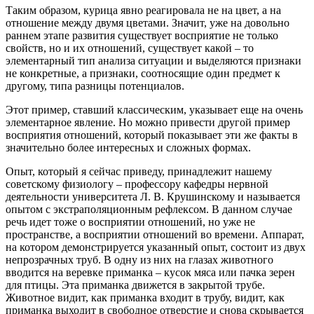
Таким образом, курица явно реагировала не на цвет, а на
отношение между двумя цветами. Значит, уже на довольно
раннем этапе развития существует восприятие не только
свойств, но и их отношений, существует какой – то
элементарный тип анализа ситуации и выделяются признаки
не конкретные, а признаки, соотносящие один предмет к
другому, типа разницы потенциалов.
Этот пример, ставший классическим, указывает еще на очень
элементарное явление. Но можно привести другой пример
восприятия отношений, который показывает эти же факты в
значительно более интересных и сложных формах.
Опыт, который я сейчас приведу, принадлежит нашему
советскому физиологу – профессору кафедры нервной
деятельности университета Л. В. Крушинскому и называется
опытом с экстраполяционным рефлексом. В данном случае
речь идет тоже о восприятии отношений, но уже не
пространстве, а восприятии отношений во времени. Аппарат,
на котором демонстрируется указанный опыт, состоит из двух
непрозрачных труб. В одну из них на глазах животного
вводится на веревке приманка – кусок мяса или пачка зерен
для птицы. Эта приманка движется в закрытой трубе.
Животное видит, как приманка входит в трубу, видит, как
приманка выходит в свободное отверстие и снова скрывается