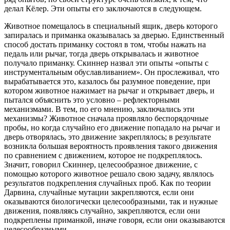
делал Кёлер. Эти опыты его заключаются в следующем.
Животное помещалось в специальный ящик, дверь которого
запиралась и приманка оказывалась за дверью. Единственный
способ достать приманку состоял в том, чтобы нажать на
педаль или рычаг, тогда дверь открывалась и животное
получало приманку. Скиннер назвал эти опыты «опыты с
инструментальным обуславливанием». Он прослеживал, что
вырабатывается это, казалось бы разумное поведение, при
котором животное нажимает на рычаг и открывает дверь, и
пытался объяснить это условно – рефлекторными
механизмами. В тем, по его мнению, заключались эти
механизмы? Животное сначала проявляло беспорядочные
пробы, но когда случайно его движение попадало на рычаг и
дверь отворялась, это движение закреплялось; в результате
возникла большая вероятность проявления такого движения
по сравнением с движением, которое не подкреплялось.
Значит, говорил Скиннер, целесообразное движение, с
помощью которого животное решало свою задачу, являлось
результатов подкрепления случайных проб. Как по теории
Дарвина, случайные мутации закрепляются, если они
оказываются биологически целесообразными, так и нужные
движения, появляясь случайно, закрепляются, если они
подкреплены приманкой, иначе говоря, если они оказываются
целесообразными.