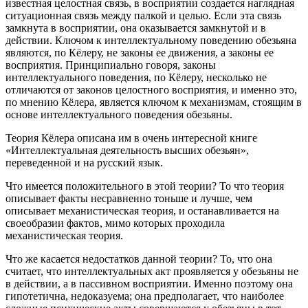
известная целостная связь, в восприятии создается наглядная
ситуационная связь между палкой и целью. Если эта связь
замкнута в восприятии, она оказывается замкнутой и в
действии. Ключом к интеллектуальному поведению обезьяна
являются, по Кёлеру, не законы ее движения, а законы ее
восприятия. Принципиально говоря, законы
интеллектуального поведения, по Кёлеру, несколько не
отличаются от законов целостного восприятия, и именно это,
по мнению Кёлера, является ключом к механизмам, стоящим в
основе интеллектуального поведения обезьяны.
Теория Кёлера описана им в очень интересной книге
«Интеллектуальная деятельность высших обезьян»,
переведенной и на русский язык.
Что имеется положительного в этой теории? То что теория
описывает факты несравненно тоньше и лучше, чем
описывает механистическая теория, и останавливается на
своеобразии фактов, мимо которых проходила
механистическая теория.
Что же касается недостатков данной теории? То, что она
считает, что интеллектуальных акт проявляется у обезьяны не
в действии, а в пассивном восприятии. Именно поэтому она
гипотетична, недоказуема; она предполагает, что наиболее