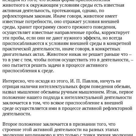
животного к окружающим условиям среды есть известная
активная деятельность, протекающая, однако, по
рефлекторным законам. Иначе говоря, животное имеет
известные потребности, оно отражает условия внешней
среды, хранит программу своего прежнего поведения,
осуществляет известные направленные пробы, корректирует
эти пробы, если они не дают нужного эффекта, но всегда
приспосабливаются к условиям внешней среды в конкретной
практической деятельности, иначе говоря, в конкретных
двигательных актах. Животное никак не решает раньше что –
то в уме с тем, чтобы потом осуществить это в деятельности, –
оно пытается решить задачи в процессе активного
приспособления к среде.
Интересно, что исходя из этого, И. П. Павлов, ничуть не
отрицая наличия интеллектуальных форм поведения обезьян,
назвал мышление обезьяны ручным мышлением. Итак, первое
положение нашего подхода к интеллектуальной деятельности
заключается в том, что всякое приспособление к внешней
среде осуществляется ими в процессе активной рефлекторной
деятельности.
Второе положение заключается в признании того, что
строение этой активной деятельности на разных этапах
эволюции неодинаково и что только с точки зрения эволюции