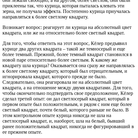
они лежали свободно, а на другом, более светлом, они были
приклеены так, что курица, которая пыталась клевать эти
зерна, не получала эффекта. Постепенно курица приучалась
направляться к более светлому квадрату.
Возникает вопрос: реагирует ли курица на абсолютный цвет
квадрата, или же на относительно более светлый квадрат.
Для того, чтобы ответить на этот вопрос, Кёлер предъявил
курице два других квадрата – такой же темносерый и еще
более темный. Прежний, более темный квадрат становился в
новой паре относительно более светлым. К какому же
квадрату шла курица? Оказывается она сразу же направлялась
к более светлому квадрату, который был отрицательным, и
игнорировала квадрат, которого прежде не было.
Следовательно, она реагировала не на абсолютный цвет
квадрата, а на отношение между двумя квадратами. Для того,
чтобы окончательно подтвердить свое предположение, Кёлер
сделал третий опыт: он дал светлосерый квадрат, который в
первом опыте был положительным, и рядом с ним еще более
светлый квадрат, почти белый, которого раньше не было. В
этом контрольном опыте курица никогда не шла на
светлосерый квадрат, и, наоборот, шла на белый, бывший
ранее положительный квадрат, никогда не фигурировавший в
ее прежнем опыте.