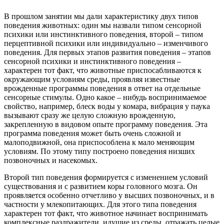
В прошлом занятии мы дали характеристику двух типов
поведения животных: один мы назвали типом сенсорной
психики или инстинктивного поведения, второй – типом
перцептивной психики или индивидуально – изменчивого
поведения. Для первых этапов развития поведения – этапов
сенсорной психики и инстинктивного поведения –
характерен тот факт, что животные приспосабливаются к
окружающим условиям среды, проявляя известные
врожденные программы поведения в ответ на отдельные
сенсорные стимулы. Одно какое – нибудь воспринимаемое
свойство, например, блеск воды у комара, вибрация у паука
вызывают сразу же целую сложную врожденную,
закрепленную в видовом опыте программу поведения. Эта
программа поведения может быть очень сложной и
малоподвижной, она приспособлена к мало меняющим
условиям. По этому типу построено поведения низших
позвоночных и насекомых.
Второй тип поведения формируется с изменением условий
существования и с развитием коры головного мозга. Он
проявляется особенно отчетливо у высших позвоночных, и в
частности у млекопитающих. Для этого типа поведения
характерен тот факт, что животное начинает воспринимать
комплексные раздражители, идущие из среды, отражать целые