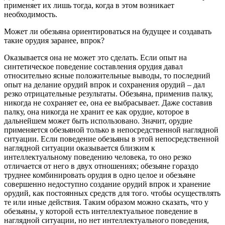
применяет их лишь тогда, когда в этом возникает
необходимость.
Может ли обезьяна ориентироваться на будущее и создавать
такие орудия заранее, впрок?
Оказывается она не может это сделать. Если опыт на
синтетическое поведение составления орудия давал
относительно ясные положительные выводы, то последний
опыт на делание орудий впрок и сохранения орудий – дал
резко отрицательные результаты. Обезьяна, применив палку,
никогда не сохраняет ее, она ее выбрасывает. Даже составив
палку, она никогда не хранит ее как орудие, которое в
дальнейшем может быть использовано. Значит, орудие
применяется обезьяной только в непосредственной наглядной
ситуации. Если поведение обезьяны в этой непосредственной
наглядной ситуации оказывается близким к
интеллектуальному поведению человека, то оно резко
отличается от него в двух отношениях; обезьяне гораздо
труднее комбинировать орудия в одно целое и обезьяне
совершенно недоступно создание орудий впрок и хранение
орудий, как постоянных средств для того. чтобы осуществлять
те или иные действия. Таким образом можно сказать, что у
обезьяны, у которой есть интеллектуальное поведение в
наглядной ситуации, но нет интеллектуального поведения,