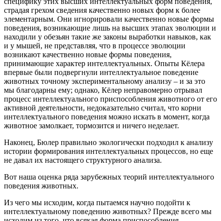
специфику этих высших интеллектуальных форм поведения,
страдая грехом сведения качественно новых форм к более
элементарным. Они игнорировали качественно новые формы
поведения, возникающие лишь на высших этапах эволюции и
находили у обезьян такие же законы выработки навыков, как
и у мышей, не представляя, что в процессе эволюции
возникают качественно новые формы поведения,
принимающие характер интеллектуальных. Опыты Кёлера
впервые были подвергнули интеллектуальное поведение
животных точному экспериментальному анализу – и за это
мы благодарны ему; однако, Кёлер неправомерно отрывал
процесс интеллектуального приспособления животного от его
активной деятельности, недоказательно считал, что корни
интеллектуального поведения можно искать в момент, когда
животное замолкает, тормозится и ничего неделает.
Наконец, Бюлер правильно экологически подходил к анализу
истории формирования интеллектуальных процессов, но еще
не давал их настоящего структурного анализа.
Вот наша оценка ряда зарубежных теорий интеллектуального
поведения животных.
Из чего мы исходим, когда пытаемся научно подойти к
интеллектуальному поведению животных? Прежде всего мы
исходим из того, что всякая форма приспособления