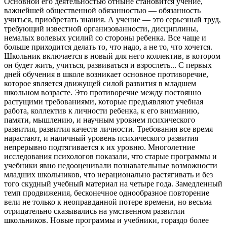
Основной его деятельностью отныне становится учение,
важнейшей общественной обязанностью — обязанность
учиться, приобретать знания. А учение — это серьезный труд,
требующий известной организованности, дисциплины,
немалых волевых усилий со стороны ребенка. Все чаще и
больше приходится делать то, что надо, а не то, что хочется.
Школьник включается в новый для него коллектив, в котором
он будет жить, учиться, развиваться и взрослеть... С первых
дней обучения в школе возникает основное противоречие,
которое является движущей силой развития в младшем
школьном возрасте. Это противоречие между постоянно
растущими требованиями, которые предъявляют учебная
работа, коллектив к личности ребенка, к его вниманию,
памяти, мышлению, и научным уровнем психического
развития, развития качеств личности. Требования все время
нарастают, и наличный уровень психического развития
непрерывно подтягивается к их уровню. Многолетние
исследования психологов показали, что старые программы и
учебники явно недооценивали познавательные возможности
младших школьников, что нерационально растягивать и без
того скудный учебный материал на четыре года. Замедленный
темп продвижения, бесконечное однообразное повторение
вели не только к неоправданной потере времени, но весьма
отрицательно сказывались на умственном развитии
школьников. Новые программы и учебники, гораздо более