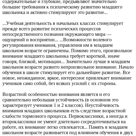
содержательные и глубокие, предъявляют значительно
большие требования к психическому развитию младшего
школьника и активно стимулируют это развитие...
...Учебная деятельность в начальных классах стимулирует
прежде всего развитие психических процессов
непосредственного познания окружающего мира —
ощущений и восприятии... ...Возможности волевого
регулирования внимания, управления им в младшем
школьном возрасте ограничены. Помимо этого, произвольное
внимание младшего школьника требует короткой, иначе
говоря, близкой, мотивации... Значительно лучше в младшем
школьном возрасте развито непроизвольное внимание. Начало
обучения в школе стимулирует его дальнейшее развитие. Все
новое, неожиданное, яркое, интересное привлекает внимание
учеников само собой, без всяких усилий с их стороны.
Возрастной особенностью внимания является и его
сравнительно небольшая устойчивость (в основном это
характеризует учеников 1 и 2 классов). Неустойчивость
внимания младших школьников есть следствие возрастной
слабости тормозного процесса. Первоклассники, а иногда и
второклассники не умеют длительно сосредоточиваться на
работе, их внимание легко отвлекается... Память в младшем
школьном возрасте развивается под влиянием обучения в двух