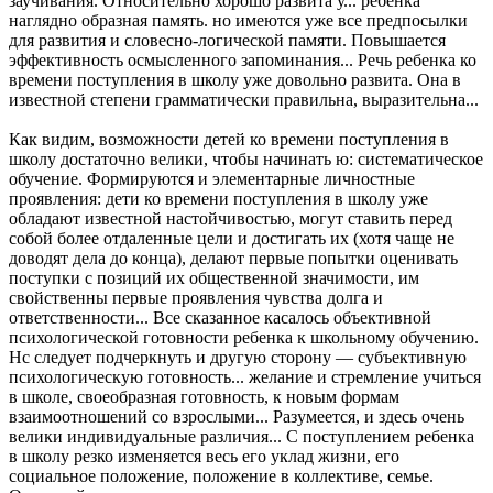
заучивания. Относительно хорошо развита у... ребенка
наглядно образная память. но имеются уже все предпосылки
для развития и словесно-логической памяти. Повышается
эффективность осмысленного запоминания... Речь ребенка ко
времени поступления в школу уже довольно развита. Она в
известной степени грамматически правильна, выразительна...
Как видим, возможности детей ко времени поступления в
школу достаточно велики, чтобы начинать ю: систематическое
обучение. Формируются и элементарные личностные
проявления: дети ко времени поступления в школу уже
обладают известной настойчивостью, могут ставить перед
собой более отдаленные цели и достигать их (хотя чаще не
доводят дела до конца), делают первые попытки оценивать
поступки с позиций их общественной значимости, им
свойственны первые проявления чувства долга и
ответственности... Все сказанное касалось объективной
психологической готовности ребенка к школьному обучению.
Нс следует подчеркнуть и другую сторону — субъективную
психологическую готовность... желание и стремление учиться
в школе, своеобразная готовность, к новым формам
взаимоотношений со взрослыми... Разумеется, и здесь очень
велики индивидуальные различия... С поступлением ребенка
в школу резко изменяется весь его уклад жизни, его
социальное положение, положение в коллективе, семье.