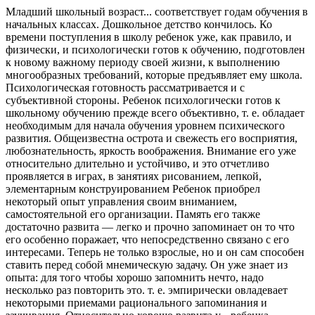
Младший школьный возраст... соответствует годам обучения в
начальных классах. Дошкольное детство кончилось. Ко
времени поступления в школу ребенок уже, как правило, и
физически, и психологически готов к обучению, подготовлен
к новому важному периоду своей жизни, к выполнению
многообразных требований, которые предъявляет ему школа.
Психологическая готовность рассматривается и с
субъективной стороны. Ребенок психологически готов к
школьному обучению прежде всего объективно, т. е. обладает
необходимым для начала обучения уровнем психического
развития. Общеизвестна острота и свежесть его восприятия,
любознательность, яркость воображения. Внимание его уже
относительно длительно и устойчиво, и это отчетливо
проявляется в играх, в занятиях рисованием, лепкой,
элементарным конструированием Ребенок приобрел
некоторый опыт управления своим вниманием,
самостоятельной его организации. Память его также
достаточно развита — легко и прочно запоминает он то что
его особенно поражает, что непосредственно связано с его
интересами. Теперь не только взрослые, но и он сам способен
ставить перед собой мнемическую задачу. Он уже знает из
опыта: для того чтобы хорошо запомнить нечто, надо
несколько раз повторить это. т. е. эмпирически овладевает
некоторыми приемами рационального запоминания и