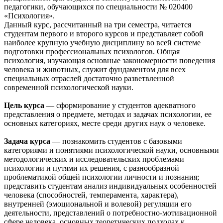
педагогики, обучающихся по специальности № 020400
«Психология».
Данный курс, рассчитанный на три семестра, читается
студентам первого и второго курсов и представляет собой
наиболее крупную учебную дисциплину во всей системе
подготовки профессиональных психологов. Общая
психология, изучающая основные закономерности поведения
человека и животных, служит фундаментом для всех
специальных отраслей достаточно разветвленной
современной психологической науки.
Цель курса
— сформирование у студентов адекватного
представления о предмете, методах и задачах психологии, ее
основных категориях, месте среди других наук о человеке.
Задача курса
— познакомить студентов с базовыми
категориями и понятиями психологической науки, основными
методологических и исследовательских проблемами
психологии и путями их решения, с разнообразной
проблематикой общей психологии личности и познания;
представить студентам анализ индивидуальных особенностей
человека (способностей, темперамента, характера),
внутренней (эмоциональной и волевой) регуляции его
деятельности, представлений о потребностно-мотивационной
сфере человека, основных теоретических подходах к