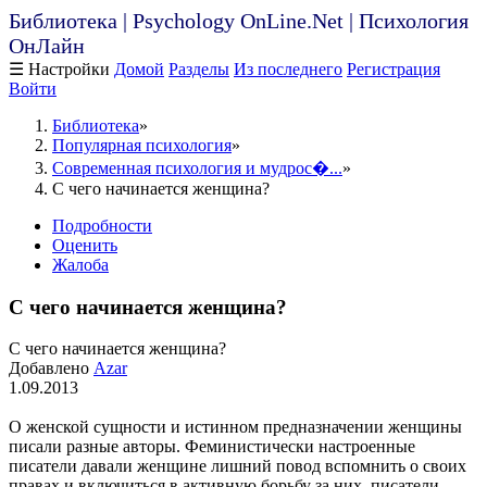
Библиотека | Psychology OnLine.Net | Психология
ОнЛайн
☰ Настройки
Домой
Разделы
Из последнего
Регистрация
Войти
Библиотека
Популярная психология
Современная психология и мудрос�...
С чего начинается женщина?
Подробности
Оценить
Жалоба
С чего начинается женщина?
С чего начинается женщина?
Добавлено
Azar
1.09.2013
О женской сущности и истинном предназначении женщины
писали разные авторы. Феминистически настроенные
писатели давали женщине лишний повод вспомнить о своих
правах и включиться в активную борьбу за них, писатели-