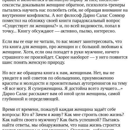
сексисты доказывали женщине обратное, психологи-тренеры
пытались научить нас полюбить себя, не обращая внимание на
внутренние конфликты. А вот философ Дарио Салас Соммэр
поместил на обложку своей книги парадоксальный вопрос
«Существует ли женщина?» и, по всей видимости, попал в
точку... Книгу обсуждают — активно, пылко, интересно.
Если вы ее еще не читали, то вас может заинтересовать, что
эта книга для женщин, про женщин и с большой любовью к
женщине. Хотя, если она попадет в руки мужчине, ничего
страшного не произойдет. Скорее наоборот — у него появится
шанс понять женскую природу.
Но все же обращена книга к нам, женщинам. Нет, вы не
увидите в ней советов по обольщению, приумножению
красоты и молодости и пронзительных аутотренингов на тему
«Я все могу. Я суперженщина. Я достойна всего лучшего...»
Дарио Салас расскажет вам об иной цели женщины, самой
глубинной и определяющей.
Время от времени, пожалуй каждая женщина задаёт себе
вопросы: Кто я? Зачем я живу? Как мне строить свою жизнь?
Как найти своего мужчину? Как быть успешной? Пытаясь
найти ответы, мы обнаруживаем, что наша жизнь строится