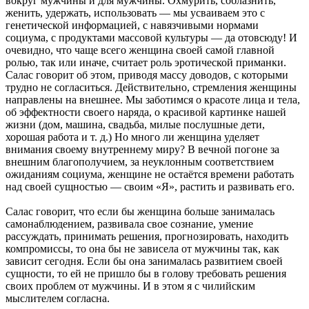
вокруг мужчины и для мужчины. Охмурить, соблазнить,
женить, удержать, использовать — мы усваиваем это с
генетической информацией, с навязчивыми нормами
социума, с продуктами массовой культуры — да отовсюду! И
очевидно, что чаще всего женщина своей самой главной
ролью, так или иначе, считает роль эротической приманки.
Салас говорит об этом, приводя массу доводов, с которыми
трудно не согласиться. Действительно, стремления женщины
направлены на внешнее. Мы заботимся о красоте лица и тела,
об эффектности своего наряда, о красивой картинке нашей
жизни (дом, машина, свадьба, милые послушные дети,
хорошая работа и т. д.) Но много ли женщина уделяет
внимания своему внутреннему миру? В вечной погоне за
внешним благополучием, за неуклонным соответствием
ожиданиям социума, женщине не остаётся времени работать
над своей сущностью — своим «Я», растить и развивать его.
Салас говорит, что если бы женщина больше занималась
самонаблюдением, развивала свое сознание, умение
рассуждать, принимать решения, прогнозировать, находить
компромиссы, то она бы не зависела от мужчины так, как
зависит сегодня. Если бы она занималась развитием своей
сущности, то ей не пришло бы в голову требовать решения
своих проблем от мужчины. И в этом я с чилийским
мыслителем согласна.