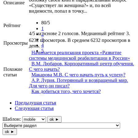
Описание
«Существует ли женщина?» и, по всей
видимости, попал в точку...
80/5
Рейтинг
1
4/5 на основе 2 голосов. Медианный рейтинг 3.
2
3
6232 просмотров. В среднем 6232 просмотров в
Просмотры
4
день.
5
Начинается реализация проекта «Развитие
системы медицинской реабилитации в России»
В.М. Любаров. Корпоративный центр обучения.
Похожие
С чего начать?
статьи
Макарова М.В. С чего начать путь к успеху?
А.Р. Лурия. Потерянный и возвращеный мир.
Для чего он писал?
Как добиться того, чего хочется?
Предыдущая статья
Следующая статья
Шаблон:
ok ►
ok ►