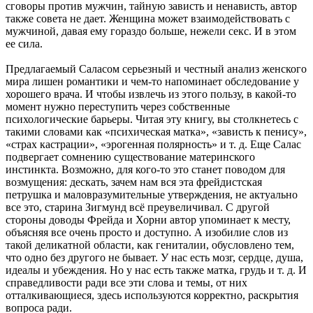
сговоры против мужчин, тайную зависть и ненависть, автор
также совета не дает. Женщина может взаимодействовать с
мужчиной, давая ему гораздо больше, нежели секс. И в этом
ее сила.
Предлагаемый Саласом серьезный и честный анализ женского
мира лишен романтики и чем-то напоминает обследование у
хорошего врача. И чтобы извлечь из этого пользу, в какой-то
момент нужно переступить через собственные
психологические барьеры. Читая эту книгу, вы столкнетесь с
такими словами как «психическая матка», «зависть к пенису»,
«страх кастрации», «эрогенная полярность» и т. д. Еще Салас
подвергает сомнению существование материнского
инстинкта. Возможно, для кого-то это станет поводом для
возмущения: дескать, зачем нам вся эта фрейдистская
петрушка и маловразумительные утверждения, не актуально
все это, старина Зигмунд всё преувеличивал. С другой
стороны доводы Фрейда и Хорни автор упоминает к месту,
объясняя все очень просто и доступно. А изобилие слов из
такой деликатной области, как гениталии, обусловлено тем,
что одно без другого не бывает. У нас есть мозг, сердце, душа,
идеалы и убеждения. Но у нас есть также матка, грудь и т. д. И
справедливости ради все эти слова и темы, от них
отталкивающиеся, здесь используются корректно, раскрытия
вопроса ради.