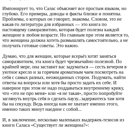
Импонирует то, что Салас объясняет все простым языком, но
глубоко. Его примеры, доводы и факты близки и понятны.
Проблемы, о которых он говорит, знакомы. Словом, это не
какая-то литература для избранных — это книга по
настоящему саморазвитию, которая будет полезна каждой
женщине в любом возрасте. Но главным при этом является то,
что женщина должна хотеть размышлять самостоятельно, а не
получать готовые советы. Это важно.
Думаю, что для женщин, которые всерьёз хотят заняться
саморазвитием, эта книга будет чрезвычайно полезной. По
крайней мере, она заставит вас задуматься — сесть вечером в
уютное кресло и за горячим ароматным чаем посмотреть на
себя с самых разных, неожиданных сторон. Подумать, найти
ответы на вопросы или хотя бы просто задать их себе. И
наверное при этом не надо поддаваться внутреннему крику,
что «это не про меня» или «я не такая», просто попробуйте
заглянуть внутрь себя и сделать паузу...задержитесь там хотя
бы на секунду. Ведь иногда нам не хватает именно этого,
именно таких минут наедине с собой...
И, в заключение, несколько маленьких выдержек-тезисов из
книги Саласа «Существует ли женщина?»: