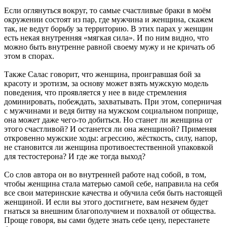
Если оглянуться вокруг, то самые счастливые браки в моём
окружении состоят из пар, где мужчина и женщина, скажем
так, не ведут борьбу за территорию. В этих парах у женщин
есть некая внутренняя «мягкая сила». И по ним видно, что
можно быть внутренне равной своему мужу и не кричать об
этом в спорах.
Также Салас говорит, что женщина, проигравшая бой за
красоту и эротизм, за основу может взять мужскую модель
поведения, что проявляется у нее в виде стремления
доминировать, побеждать, захватывать. При этом, соперничая
с мужчинами и ведя битву на мужском социальном поприще,
она может даже чего-то добиться. Но станет ли женщина от
этого счастливой? И останется ли она женщиной? Применяя
откровенно мужские ходы: агрессию, жёсткость, силу, напор,
не становится ли женщина противоестественной упаковкой
для тестостерона? И где же тогда выход?
Со слов автора он во внутренней работе над собой, в том,
чтобы женщина стала матерью самой себе, направила на себя
все свои материнские качества и обучила себя быть настоящей
женщиной. И если вы этого достигнете, вам незачем будет
гнаться за внешним благополучием и похвалой от общества.
Проще говоря, вы сами будете знать себе цену, перестанете