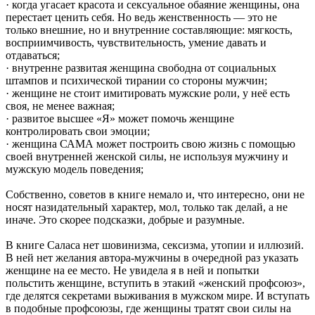
· когда угасает красота и сексуальное обаяние женщины, она
перестает ценить себя. Но ведь женственность — это не
только внешние, но и внутренние составляющие: мягкость,
восприимчивость, чувствительность, умение давать и
отдаваться;
· внутренне развитая женщина свободна от социальных
штампов и психической тирании со стороны мужчин;
· женщине не стоит имитировать мужские роли, у неё есть
своя, не менее важная;
· развитое высшее «Я» может помочь женщине
контролировать свои эмоции;
· женщина САМА может построить свою жизнь с помощью
своей внутренней женской силы, не используя мужчину и
мужскую модель поведения;
Собственно, советов в книге немало и, что интересно, они не
носят назидательный характер, мол, только так делай, а не
иначе. Это скорее подсказки, добрые и разумные.
В книге Саласа нет шовинизма, сексизма, утопии и иллюзий.
В ней нет желания автора-мужчины в очередной раз указать
женщине на ее место. Не увидела я в ней и попытки
польстить женщине, вступить в этакий «женский профсоюз»,
где делятся секретами выживания в мужском мире. И вступать
в подобные профсоюзы, где женщины тратят свои силы на