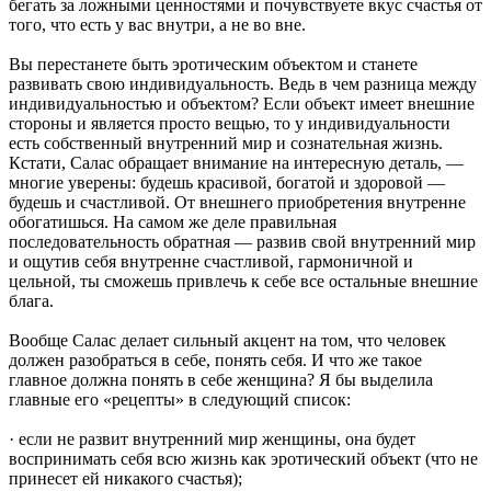
бегать за ложными ценностями и почувствуете вкус счастья от
того, что есть у вас внутри, а не во вне.
Вы перестанете быть эротическим объектом и станете
развивать свою индивидуальность. Ведь в чем разница между
индивидуальностью и объектом? Если объект имеет внешние
стороны и является просто вещью, то у индивидуальности
есть собственный внутренний мир и сознательная жизнь.
Кстати, Салас обращает внимание на интересную деталь, —
многие уверены: будешь красивой, богатой и здоровой —
будешь и счастливой. От внешнего приобретения внутренне
обогатишься. На самом же деле правильная
последовательность обратная — развив свой внутренний мир
и ощутив себя внутренне счастливой, гармоничной и
цельной, ты сможешь привлечь к себе все остальные внешние
блага.
Вообще Салас делает сильный акцент на том, что человек
должен разобраться в себе, понять себя. И что же такое
главное должна понять в себе женщина? Я бы выделила
главные его «рецепты» в следующий список:
· если не развит внутренний мир женщины, она будет
воспринимать себя всю жизнь как эротический объект (что не
принесет ей никакого счастья);