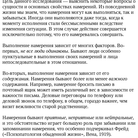
Цель данного исследования — выяснить некоторые вопросы о
сущности и основных свойствах намерений. Из повседневной
жизни мы знаем, что намерения могут как выполняться, так и
забываться. Иногда они выполняются даже тогда, когда к
моменту исполнения стали бессмысленными вследствие
изменения ситуации. В этом случае действие совершается
исключительно потому, что его намеревались совершить.
Выполнение намерения зависит от многих факторов. Во-
первых,
не все люди одинаковы
. Бывают люди особенно
пунктуальные в выполнении своих намерений и лица
непоследовательные в этом отношении.
Во-вторых, выполнение намерения зависит от его
содержания
. Намерения бывают более или менее
важного
содержания. Например, намерение бросить письмо в
почтовый ящик может иметь различный вес в зависимости от
важности письма. Деловые переговоры по телефону или
деловой звонок по телефону, в общем, гораздо важнее, чем
визит вежливости старой родственнице.
Намерения бывают
приятные
,
неприятные
или
нейтральные
,
и это обстоятельство играет большую роль при забывании или
запоминании намерения, что особенно подчеркивал Фрейд
(«Психопатология обыденной жизни», Вена, 1919).