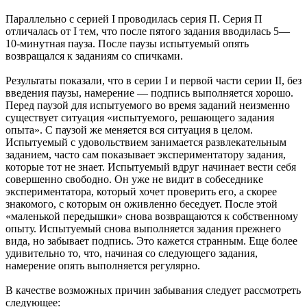
Параллельно с серией I проводилась серия П. Серия П
отличалась от I тем, что после пятого задания вводилась 5—
10-минутная пауза. После паузы испытуемый опять
возвращался к заданиям со спичками.
Результаты показали, что в серии I и первой части серии II, без
введения паузы, намерение — подпись выполняется хорошо.
Перед паузой для испытуемого во время заданий неизменно
существует ситуация «испытуемого, решающего задания
опыта». С паузой же меняется вся ситуация в целом.
Испытуемый с удовольствием занимается развлекательным
заданием, часто сам показывает экспериментатору задания,
которые тот не знает. Испытуемый вдруг начинает вести себя
совершенно свободно. Он уже не видит в собеседнике
экспериментатора, который хочет проверить его, а скорее
знакомого, с которым он оживленно беседует. После этой
«маленькой передышки» снова возвращаются к собственному
опыту. Испытуемый снова выполняется задания прежнего
вида, но забывает подпись. Это кажется странным. Еще более
удивительно то, что, начиная со следующего задания,
намерение опять выполняется регулярно.
В качестве возможных причин забывания следует рассмотреть
следующее: