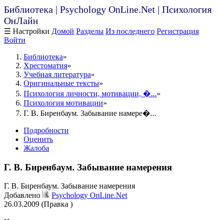
Библиотека | Psychology OnLine.Net | Психология
ОнЛайн
☰ Настройки
Домой
Разделы
Из последнего
Регистрация
Войти
Библиотека
Хрестоматия
Учебная литература
Оригинальные тексты
Психология личности, мотивации, �...
Психология мотивации
Г. В. Биренбаум. Забывание намере�...
Подробности
Оценить
Жалоба
Г. В. Биренбаум. Забывание намерения
Г. В. Биренбаум. Забывание намерения
Добавлено
Psychology OnLine.Net
26.03.2009 (Правка )