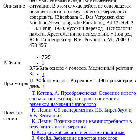
бессмысленными вследствие изменения
Описание
ситуации. В этом случае действие совершается
исключительно потому, что его намеревались
совершить. [Birenbaum G. Das Vergessen eine
Vorahme //Psychologische Forschung, Bd.13, Heft 2
—3. Berlin, 1930. Русский перевод - Психология
памяти. Хрестоматия по психологии. // Под ред.
Ю.Б. Гиппенрейтер, В.Я. Романова. М., 2000. С.
453-456]
75/5
Рейтинг
1
3.75/5 на основе 4 голосов. Медианный рейтинг
2
3.
3
4
11190 просмотров. В среднем 11190 просмотров в
Просмотры
5
день.
Т. Котова, А. Преображенская. Освоение нового
слова в раннем возрасте: роль понимания
ребенком намерения взрослого
К. Левин. Об экспериментах Г.В. Биренбаум и
Похожие
Б.В. Зейгарник
статьи
К. Левин. Возникновение квазипотребности в
результате акта намерения
Р. Клацки. Забывание и естественный язык
З. Фрейд. Забывание иностранных слов