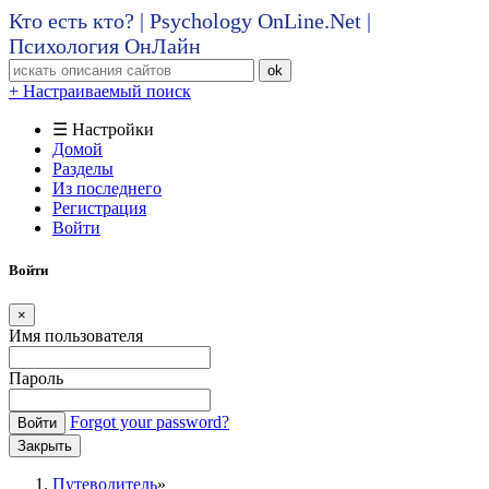
Кто есть кто? | Psychology OnLine.Net |
Психология ОнЛайн
ok
+ Настраиваемый поиск
☰ Настройки
Домой
Разделы
Из последнего
Регистрация
Войти
Войти
×
Имя пользователя
Пароль
Forgot your password?
Войти
Закрыть
Путеводитель