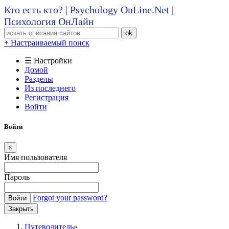
Кто есть кто? | Psychology OnLine.Net |
Психология ОнЛайн
ok
+ Настраиваемый поиск
☰ Настройки
Домой
Разделы
Из последнего
Регистрация
Войти
Войти
×
Имя пользователя
Пароль
Forgot your password?
Войти
Закрыть
Путеводитель