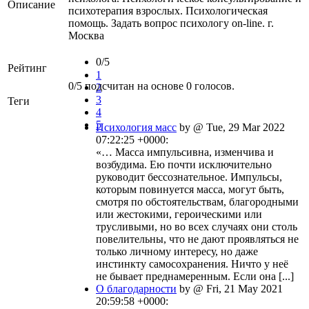
Описание
психотерапия взрослых. Психологическая
помощь. Задать вопрос психологу on-line. г.
Москва
0/5
Рейтинг
1
0
/
5
подсчитан на основе
0
голосов.
2
3
Теги
4
5
Психология масс
by @ Tue, 29 Mar 2022
07:22:25 +0000:
«… Масса импульсивна, изменчива и
возбудима. Ею почти исключительно
руководит бессознательное. Импульсы,
которым повинуется масса, могут быть,
смотря по обстоятельствам, благородными
или жестокими, героическими или
трусливыми, но во всех случаях они столь
повелительны, что не дают проявляться не
только личному интересу, но даже
инстинкту самосохранения. Ничто у неё
не бывает преднамеренным. Если она [...]
О благодарности
by @ Fri, 21 May 2021
20:59:58 +0000: