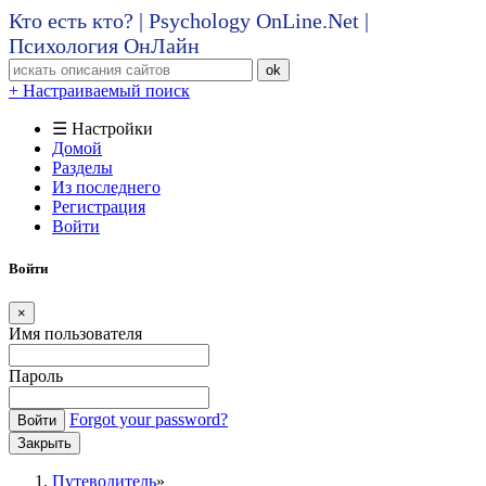
Кто есть кто? | Psychology OnLine.Net |
Психология ОнЛайн
ok
+ Настраиваемый поиск
☰ Настройки
Домой
Разделы
Из последнего
Регистрация
Войти
Войти
×
Имя пользователя
Пароль
Forgot your password?
Войти
Закрыть
Путеводитель