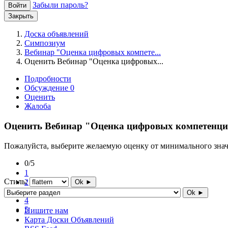
Забыли пароль?
Войти
Закрыть
Доска объявлений
Симпозиум
Вебинар "Оценка цифровых компете...
Оценить Вебинар "Оценка цифровых...
Подробности
Обсуждение
0
Оценить
Жалоба
Оценить Вебинар "Оценка цифровых компетенций
Пожалуйста, выберите желаемую оценку от минимального значе
0/5
1
Стиль:
2
Ok ►
3
Ok ►
4
5
Пишите нам
Карта Доски Объявлений