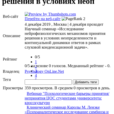
решения в условиях неоп
Веб-сайт
Перейти на веб-сайт
4 декабря 2019 , Москва | 4 декабря проходит
Научный семинар «Исследование
нейрофизиологических механизмов принятия
Описание
решения в условиях неопределенности и
континуальной динамики ответов в рамках
слуховой конденсационной задачи».
0/5
Рейтинг
1
0/5 на основе 0 голосов. Медианный рейтинг - 0.
2
3
Владелец
Psychology OnLine.Net
4
Теги
5
Добавить теги
Просмотры
359 просмотров. В среднем 0 просмотров в день.
Вебинар "Психологические барьеры принятия/
непринятия ЦОС студентами университета:
кросскультурн
Клинический семинар Каролы М. Ленэке
«Психоаналитическое исследование симбиоза и