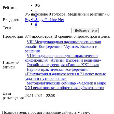
0/5
Рейтинг
1
0/5 на основе 0 голосов. Медианный рейтинг - 0.
2
3
Владелец
Psychology OnLine.Net
4
Теги
5
Добавить теги
Просмотры
374 просмотров. В среднем 0 просмотров в день.
VIII Международная научно-практическая
онлайн-Конференция "Аутизм. Вызовы и
решения"
VI Международная научно-практическая
конференция «Аутизм. Вызовы и решения»
Похожие
Онлайн-конференция «Гипноз XXI века»
записи
Научно-практическая конференция
«Психиатрия и аддиктология в 21 веке: новые
задачи и пути решения»
Методологический семинар «Человек в мире
XXI века: поиски и обретения субъектности»
Дата
23.11.2021 - 22:59
размещения
Пользователи, просматривающие сейчас эту тему: