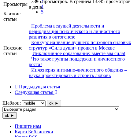
3
13395 просмотров. В среднем 13395 просмотров
Просмотры
4
в день.
5
Близкие
статьи
Проблема ведущей деятельности и
периодизация психического и личностного
развития в онтогенезе
Конкурс на звание лучшего психолога силовых
Похожие
структур «Сила души» прошел в Москве
статьи
Инклюзивное образование: вместе мы сила!
Что такое группы поддержки и личностного
роста?
Инженерия интимно-личностного общения –
наука проектировать и строить любовь
Предыдущая статья
Следующая статья
Шаблон:
ok ►
ok ►
Пишите нам
Карта Библиотеки