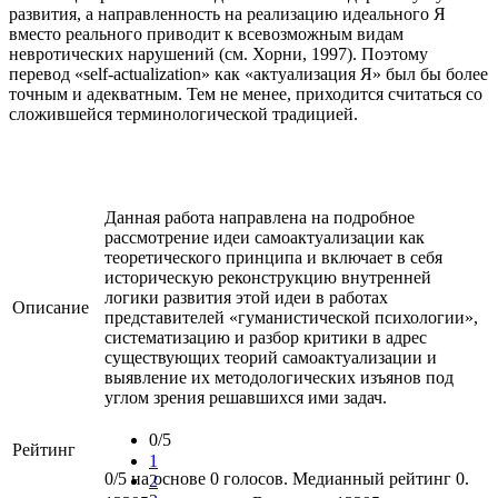
развития, а направленность на реализацию идеального Я
вместо реального приводит к всевозможным видам
невротических нарушений (см. Хорни, 1997). Поэтому
перевод «self-actualization» как «актуализация Я» был бы более
точным и адекватным. Тем не менее, приходится считаться со
сложившейся терминологической традицией.
Данная работа направлена на подробное
рассмотрение идеи самоактуализации как
теоретического принципа и включает в себя
историческую реконструкцию внутренней
логики развития этой идеи в работах
Описание
представителей «гуманистической психологии»,
систематизацию и разбор критики в адрес
существующих теорий самоактуализации и
выявление их методологических изъянов под
углом зрения решавшихся ими задач.
0/5
Рейтинг
1
0/5 на основе 0 голосов. Медианный рейтинг 0.
2