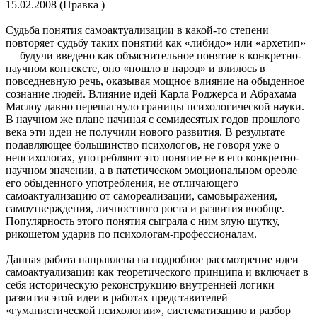
15.02.2008 (Правка )
Судьба понятия самоактуализации в какой-то степени
повторяет судьбу таких понятий как «либидо» или «архетип»
— будучи введено как объяснительное понятие в конкретно-
научном контексте, оно «пошло в народ» и влилось в
повседневную речь, оказывая мощное влияние на обыденное
сознание людей. Влияние идей Карла Роджерса и Абрахама
Маслоу давно перешагнуло границы психологической науки.
В научном же плане начиная с семидесятых годов прошлого
века эти идеи не получили нового развития. В результате
подавляющее большинство психологов, не говоря уже о
непсихологах, употребляют это понятие не в его конкретно-
научном значении, а в патетическом эмоциональном ореоле
его обыденного употребления, не отличающего
самоактуализацию от самореализации, самовыражения,
самоутверждения, личностного роста и развития вообще.
Популярность этого понятия сыграла с ним злую шутку,
рикошетом ударив по психологам-профессионалам.
Данная работа направлена на подробное рассмотрение идеи
самоактуализации как теоретического принципа и включает в
себя историческую реконструкцию внутренней логики
развития этой идеи в работах представителей
«гуманистической психологии», систематизацию и разбор