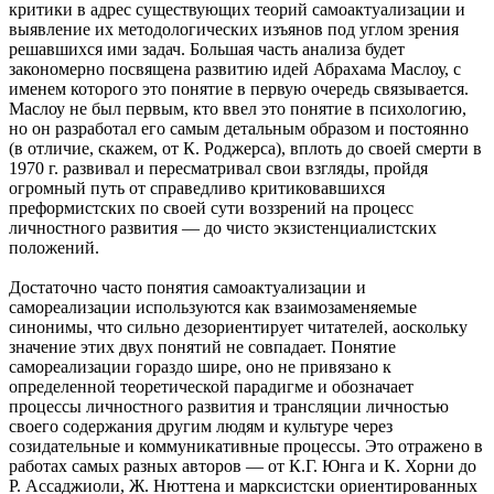
критики в адрес существующих теорий самоактуализации и
выявление их методологических изъянов под углом зрения
решавшихся ими задач. Большая часть анализа будет
закономерно посвящена развитию идей Абрахама Маслоу, с
именем которого это понятие в первую очередь связывается.
Маслоу не был первым, кто ввел это понятие в психологию,
но он разработал его самым детальным образом и постоянно
(в отличие, скажем, от К. Роджерса), вплоть до своей смерти в
1970 г. развивал и пересматривал свои взгляды, пройдя
огромный путь от справедливо критиковавшихся
преформистских по своей сути воззрений на процесс
личностного развития — до чисто экзистенциалистских
положений.
Достаточно часто понятия самоактуализации и
самореализации используются как взаимозаменяемые
синонимы, что сильно дезориентирует читателей, аоскольку
значение этих двух понятий не совпадает. Понятие
самореализации гораздо шире, оно не привязано к
определенной теоретической парадигме и обозначает
процессы личностного развития и трансляции личностью
своего содержания другим людям и культуре через
созидательные и коммуникативные процессы. Это отражено в
работах самых разных авторов — от К.Г. Юнга и К. Хорни до
Р. Ассаджиоли, Ж. Нюттена и марксистски ориентированных