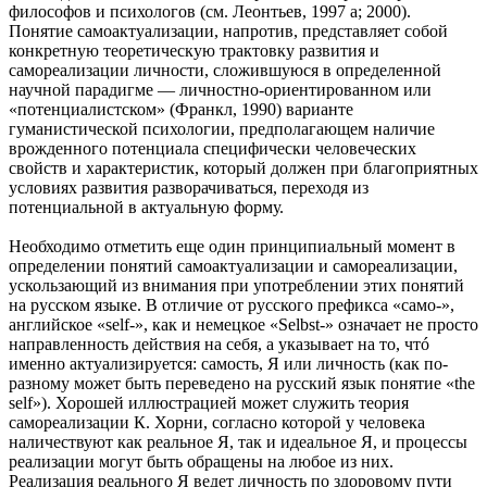
философов и психологов (см. Леонтьев, 1997 а; 2000).
Понятие самоактуализации, напротив, представляет собой
конкретную теоретическую трактовку развития и
самореализации личности, сложившуюся в определенной
научной парадигме — личностно-ориентированном или
«потенциалистском» (Франкл, 1990) варианте
гуманистической психологии, предполагающем наличие
врожденного потенциала специфически человеческих
свойств и характеристик, который должен при благоприятных
условиях развития разворачиваться, переходя из
потенциальной в актуальную форму.
Необходимо отметить еще один принципиальный момент в
определении понятий самоактуализации и самореализации,
ускользающий из внимания при употреблении этих понятий
на русском языке. В отличие от русского префикса «само-»,
английское «self-», как и немецкое «Selbst-» означает не просто
направленность действия на себя, а указывает на то, чтó
именно актуализируется: самость, Я или личность (как по-
разному может быть переведено на русский язык понятие «the
self»). Хорошей иллюстрацией может служить теория
самореализации К. Хорни, согласно которой у человека
наличествуют как реальное Я, так и идеальное Я, и процессы
реализации могут быть обращены на любое из них.
Реализация реального Я ведет личность по здоровому пути