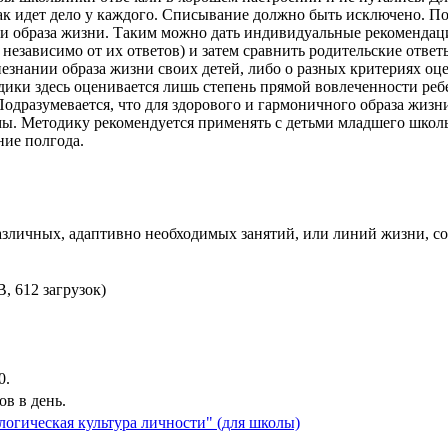
к идет дело у каждого. Списывание должно быть исключено. Пос
ти образа жизни. Таким можно дать индивидуальные рекомендац
, независимо от их ответов) и затем сравнить родительские отве
о незнании образа жизни своих детей, либо о разных критериях о
ики здесь оценивается лишь степень прямой вовлеченности ребе
дразумевается, что для здорового и гармоничного образа жизни
. Методику рекомендуется применять с детьми младшего школьно
ние полгода.
азличных, адаптивно необходимых занятий, или линий жизни, со
, 612 загрузок)
0.
в в день.
логическая культура личности" (для школы)