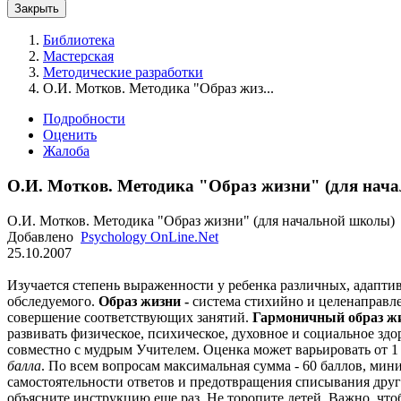
Закрыть
Библиотека
Мастерская
Методические разработки
О.И. Мотков. Методика "Образ жиз...
Подробности
Оценить
Жалоба
О.И. Мотков. Методика "Образ жизни" (для нач
О.И. Мотков. Методика "Образ жизни" (для начальной школы)
Добавлено
Psychology OnLine.Net
25.10.2007
Изучается степень выраженности у ребенка различных, адапти
обследуемого.
Образ жизни -
система стихийно и целенаправ
совершение соответствующих занятий.
Гармоничный образ ж
развивать физическое, психическое, духовное и социальное зд
совместно с мудрым Учителем. Оценка может варьировать от 1 
балла
. По всем вопросам максимальная сумма - 60 баллов, ми
самостоятельности ответов и предотвращения списывания друг 
объясните инструкцию еще раз. Не торопите детей. Важно, что