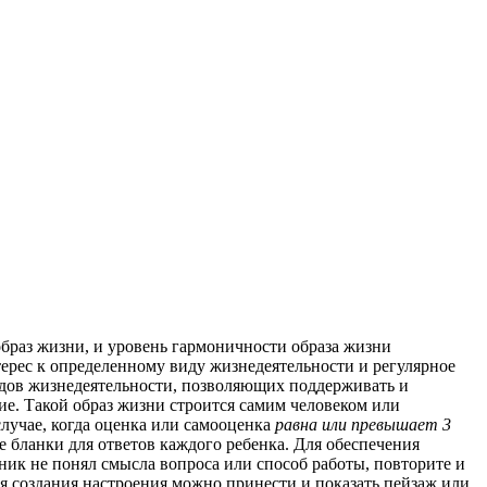
браз жизни, и уровень гармоничности образа жизни
ерес к определенному виду жизнедеятельности и регулярное
дов жизнедеятельности, позволяющих поддерживать и
ие. Такой образ жизни строится самим человеком или
случае, когда оценка или самооценка
равна или превышает 3
 бланки для ответов каждого ребенка. Для обеспечения
ник не понял смысла вопроса или способ работы, повторите и
я создания настроения можно принести и показать пейзаж или