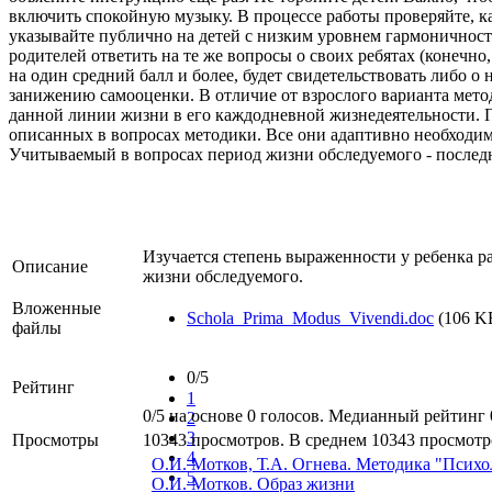
включить спокойную музыку. В процессе работы проверяйте, ка
указывайте публично на детей с низким уровнем гармоничнос
родителей ответить на те же вопросы о своих ребятах (конечно
на один средний балл и более, будет свидетельствовать либо 
занижению самооценки. В отличие от взрослого варианта метод
данной линии жизни в его каждодневной жизнедеятельности. По
описанных в вопросах методики. Все они адаптивно необходимы
Учитываемый в вопросах период жизни обследуемого - послед
Изучается степень выраженности у ребенка р
Описание
жизни обследуемого.
Вложенные
Schola_Prima_Modus_Vivendi.doc
(106 KB
файлы
0/5
Рейтинг
1
0/5 на основе 0 голосов. Медианный рейтинг 
2
3
Просмотры
10343 просмотров. В среднем 10343 просмотро
4
О.И. Мотков, Т.А. Огнева. Методика "Психо
5
О.И. Мотков. Образ жизни