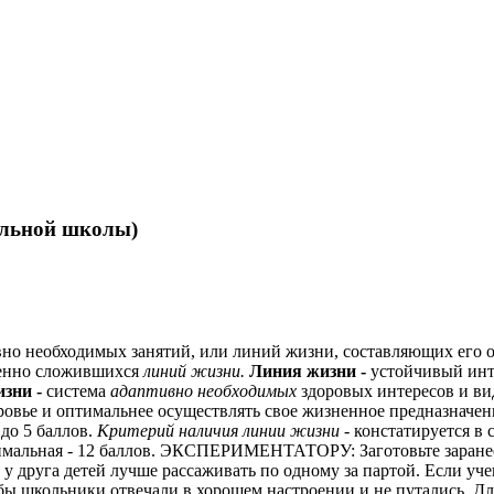
альной школы)
вно необходимых занятий, или линий жизни, составляющих его о
ленно сложившихся
линий жизни.
Линия жизни -
устойчивый инт
изни -
система
адаптивно необходимых
здоровых интересов и ви
оровье и оптимальнее осуществлять свое жизненное предназначен
до 5 баллов.
Критерий наличия линии жизни -
констатируется в 
нимальная - 12 баллов. ЭКСПЕРИМЕНТАТОРУ: Заготовьте заранее
у друга детей лучше рассаживать по одному за партой. Если уче
бы школьники отвечали в хорошем настроении и не путались. Дл