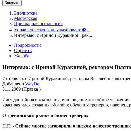
Закрыть
Библиотека
Мастерская
Прикладная психология
Управленческое консультировани�...
Интервью: с Ириной Куракиной, рек...
Подробности
Оценить
Жалоба
Интервью: с Ириной Куракиной, ректором Выс
Интервью: с Ириной Куракиной, ректором Высшей школы тр
Добавлено
WayDa
3.11.2009 (Правка )
Идея достойная восхищения, воплощение достойное уважения. 
красивая идея создания e-learning обучения тренеров, наконец,
О тренинговом рынке и бизнес-тренерах
.
Н.Г.: -
Сейчас многие заговорили о низком качестве тренинго