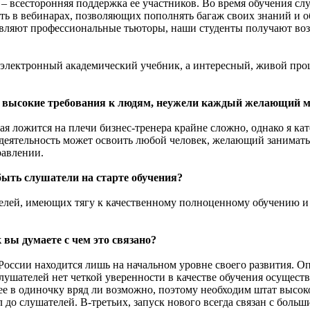
сесторонняя поддержка ее участников. Во время обучения слу
ать в вебинарах, позволяющих пополнять багаж своих знаний и
ствляют профессиональные тьюторы, наши студенты получают во
 электронный академический учебник, а интересный, живой про
ет высокие требования к людям, неужели каждый желающий м
ая ложится на плечи бизнес-тренера крайне сложно, однако я ка
 деятельность может освоить любой человек, желающий занимат
равлении.
ыть слушатели на старте обучения?
лей, имеющих тягу к качественному полноценному обучению и 
 вы думаете с чем это связано?
в России находится лишь на начальном уровне своего развития.
лушателей нет четкой уверенности в качестве обучения осуществ
ее в одиночку вряд ли возможно, поэтому необходим штат высо
до слушателей. В-третьих, запуск нового всегда связан с боль