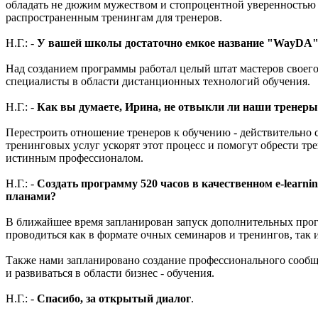
обладать не дюжим мужеством и стопроцентной уверенностью в 
распространенным тренингам для тренеров.
Н.Г.: -
У вашей школы достаточно емкое название "WayDA", 
Над созданием программы работал целый штат мастеров своего
специалисты в области дистанционных технологий обучения.
Н.Г.: -
Как вы думаете, Ирина, не отвыкли ли наши тренеры о
Перестроить отношение тренеров к обучению - действительно с
тренинговых услуг ускорят этот процесс и помогут обрести тре
истинным профессионалом.
Н.Г.: -
Создать программу 520 часов в качественном e-learni
планами?
В ближайшее время запланирован запуск дополнительных прогр
проводиться как в формате очных семинаров и тренингов, так
Также нами запланировано создание профессионального сообщ
и развиваться в области бизнес - обучения.
Н.Г.: -
Спасибо, за открытый диалог
.