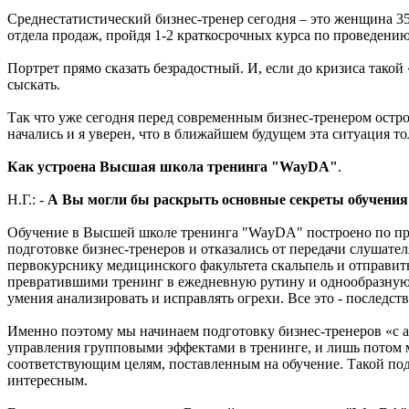
Среднестатистический бизнес-тренер сегодня – это женщина 35 
отдела продаж, пройдя 1-2 краткосрочных курса по проведению
Портрет прямо сказать безрадостный. И, если до кризиса такой 
сыскать.
Так что уже сегодня перед современным бизнес-тренером ост
начались и я уверен, что в ближайшем будущем эта ситуация то
Как устроена Высшая школа тренинга "WayDA"
.
Н.Г.: -
А Вы могли бы раскрыть основные секреты обучени
Обучение в Высшей школе тренинга "WayDA" построено по пр
подготовке бизнес-тренеров и отказались от передачи слушате
первокурснику медицинского факультета скальпель и отправит
превратившими тренинг в ежедневную рутину и однообразную
умения анализировать и исправлять огрехи. Все это - последс
Именно поэтому мы начинаем подготовку бизнес-тренеров «с аз
управления групповыми эффектами в тренинге, и лишь потом м
соответствующим целям, поставленным на обучение. Такой подх
интересным.