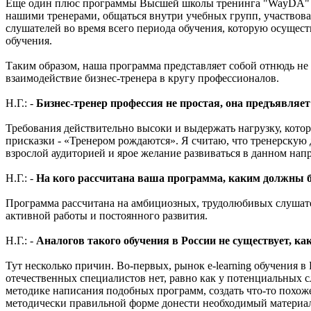
Еще один плюс программы Высшей школы тренинга "WayDA" – в
нашими тренерами, общаться внутри учебных групп, участвов
слушателей во время всего периода обучения, которую осуще
обучения.
Таким образом, наша программа представляет собой отнюдь не
взаимодействие бизнес-тренера в кругу профессионалов.
Н.Г.: -
Бизнес-тренер профессия не простая, она предъявля
Требования действительно высоки и выдержать нагрузку, котор
присказки - «Тренером рождаются». Я считаю, что тренерскую
взрослой аудиторией и ярое желание развиваться в данном нап
Н.Г.: -
На кого рассчитана ваша программа, каким должны б
Программа рассчитана на амбициозных, трудолюбивых слушате
активной работы и постоянного развития.
Н.Г.: -
Аналогов такого обучения в России не существует, как
Тут несколько причин. Во-первых, рынок e-learning обучения 
отечественных специалистов нет, равно как у потенциальных с
методике написания подобных программ, создать что-то похож
методически правильной форме донести необходимый материал 