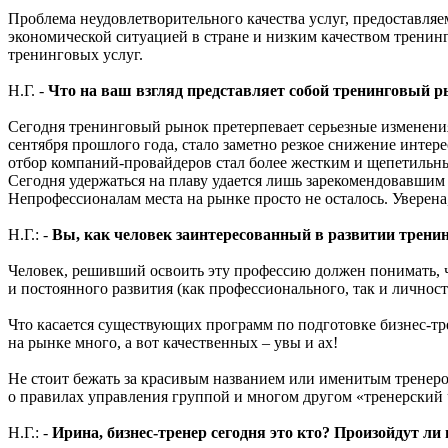
Проблема неудовлетворительного качества услуг, предоставляе
экономической ситуацией в стране и низким качеством тренинг
тренинговых услуг.
Н.Г. -
Что на ваш взгляд представляет собой тренинговый ры
Сегодня тренинговый рынок претерпевает серьезные изменения.
сентября прошлого года, стало заметно резкое снижение интер
отбор компаний-провайдеров стал более жестким и щепетильным,
Сегодня удержаться на плаву удается лишь зарекомендовавшим 
Непрофессионалам места на рынке просто не осталось. Уверена
Н.Г.: -
Вы, как человек заинтересованный в развитии тренин
Человек, решивший освоить эту профессию должен понимать, чт
и постоянного развития (как профессионального, так и личност
Что касается существующих программ по подготовке бизнес-тре
на рынке много, а вот качественных – увы и ах!
Не стоит бежать за красивым названием или именитым тренеро
о правилах управления группой и многом другом «тренерский 
Н.Г.: -
Ирина, бизнес-тренер сегодня это кто? Произойдут ли