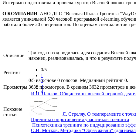
Интервью подготовила и провела куратор Высшей школы трен
О КОМПАНИИ
: АНО ДПО "Высшая Школа Тренинга "WayDA", 
является уникальной 520 часовой программой e-learning обуче
работали более 20 специалистов. По оценкам специалистов тре
Три года назад родилась идея создания Высшей шко
Описание
наконец, реализовывалась, и что в результате полу
0/5
Рейтинг
1
0/5 на основе 0 голосов. Медианный рейтинг 0.
2
3
Просмотры
3632 просмотров. В среднем 3632 просмотров в ден
4
И.П. Павлов. Общие типы высшей нервной деяте
5
Похожие
Я. Стреляу. О темпераменте с точ
статьи
Причины сопротивления участников тренинга
Психотехника тренинга по индуцированию эффек
О.И. Мотков. Методика "Образ жизни" (для нача