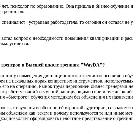
лет, психолог по образованию. Она пришла в бизнес-обучение не 
 тренингов.
«специалист» устраивал работодателя, то сегодня он остался не 
ро встал вопрос о необходимости повышения квалификации и рас
лько усилится.
я тренеров в Высшей школе тренинга "WayDA"?
инципу совмещения дистанционного и тренингового видов обу
лям на начальных порах конкретных инструментов, используемых 
ь его на операцию. Рынок труда переполнен бизнес-тренерами н
 отработку знаний и умений, копирующими свои и чужие ошибк
твия «быстрого» обучения методикам без объяснения их назначен
ов» - с изучения особенностей взрослой аудитории, со знакомст
ы объясняем как, зачем и почему используются те или иные ме
од позволяет сформировать целостное представление о тренинге 