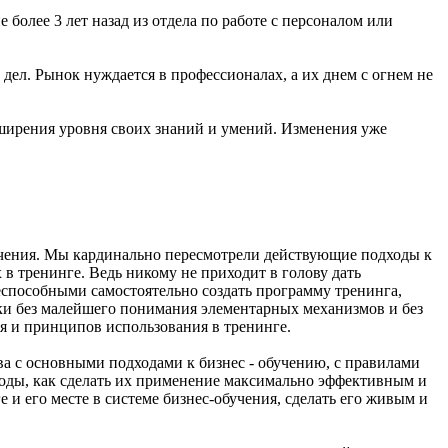
более 3 лет назад из отдела по работе с персоналом или
у дел. Рынок нуждается в профессионалах, а их днем с огнем не
ширения уровня своих знаний и умений. Изменения уже
чения. Мы кардинально пересмотрели действующие подходы к
в тренинге. Ведь никому не приходит в голову дать
еспособными самостоятельно создать программу тренинга,
и без малейшего понимания элементарных механизмов и без
ия и принципов использования в тренинге.
ва с основными подходами к бизнес - обучению, с правилами
тоды, как сделать их применение максимально эффективным и
и его месте в системе бизнес-обучения, сделать его живым и