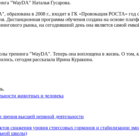
инга "WayDA" Наталья Гусарова.
образована в 2008 г., входит в ГК «Провокация РОСТА» год со
ния. Дистанционная программа обучения создана на основе плат
нингового рынка, на сегодняшний день она является самой емко
лы тренинга "WayDA". Теперь она воплощена в жизнь. О том, как
чилось, сегодня рассказала Ирина Куракина.
ь.
льности животных и человека
ки зрения высшей нервной деятельности
тов снижения уровня стрессовых гормонов и стабилизации эмо
льной школы)