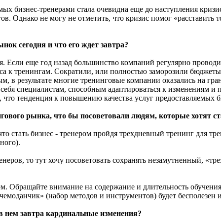
мых бизнес-тренерами стала очевидна еще до наступления кризис
ов. Однако не могу не отметить, что кризис помог «расставить 
нок сегодня и что его ждет завтра?
 Если еще год назад большинство компаний регулярно проводили
еса к тренингам. Сократили, или полностью заморозили бюджеты
 в результате многие тренинговые компании оказались на грани 
себя специалистам, способным адаптироваться к изменениям и п
, что тенденция к повышению качества услуг предоставляемых б
гового рынка, что бы посоветовали людям, которые хотят ст
о стать бизнес - тренером пройдя трехдневный тренинг для тре
ного).
неров, то тут хочу посоветовать сохранять незамутненный, «тре
м. Обращайте внимание на содержание и длительность обучения 
чемоданчик» (набор методов и инструментов) будет бесполезен и
 в нем завтра кардинальные изменения?