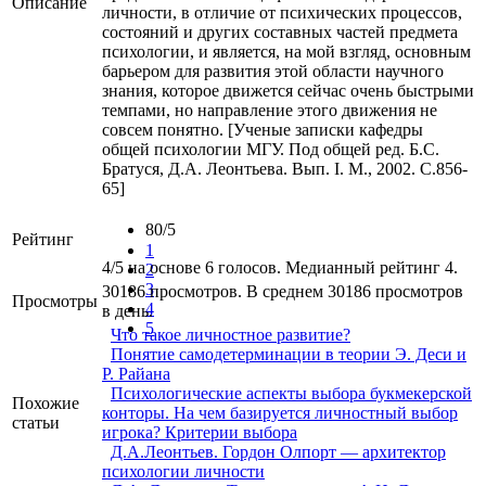
Описание
личности, в отличие от психических процессов,
состояний и других составных частей предмета
психологии, и является, на мой взгляд, основным
барьером для развития этой области научного
знания, которое движется сейчас очень быстрыми
темпами, но направление этого движения не
совсем понятно. [Ученые записки кафедры
общей психологии МГУ. Под общей ред. Б.С.
Братуся, Д.А. Леонтьева. Вып. I. М., 2002. С.856-
65]
80/5
Рейтинг
1
4/5 на основе 6 голосов. Медианный рейтинг 4.
2
3
30186 просмотров. В среднем 30186 просмотров
Просмотры
4
в день.
5
Что такое личностное развитие?
Понятие самодетерминации в теории Э. Деси и
Р. Райана
Психологические аспекты выбора букмекерской
Похожие
конторы. На чем базируется личностный выбор
статьи
игрока? Критерии выбора
Д.А.Леонтьев. Гордон Олпорт — архитектор
психологии личности