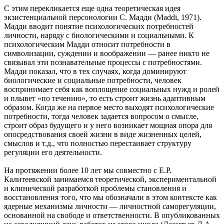
С этим перекликается еще одна теоретическая идея
экзистенциальной персонологии С. Мадди (Maddi, 1971).
Мадди вводит понятие психологических потребностей
личности, наряду с биологическими и социальными. К
психологическим Мадди относит потребности в
символизации, суждении и воображении — ранее никто не
связывал эти познавательные процессы с потребностями.
Мадди показал, что в тех случаях, когда доминируют
биологические и социальные потребности, человек
воспринимает себя как воплощение социальных нужд и ролей
и плывет «по течению», то есть строит жизнь адаптивным
образом. Когда же на первое место выходят психологические
потребности, тогда человек задается вопросом о смысле,
строит образ будущего и у него возникает мощная опора для
опосредствования своей жизни в виде жизненных целей,
смыслов и т.д., что полностью перестаивает структуру
регуляции его деятельности.
На протяжении более 10 лет мы совместно с Е.Р.
Калитеевской занимаемся теоретической, экспериментальной
и клинической разработкой проблемы становления и
восстановления того, что мы обозначали в этом контексте как
ядерные механизмы личности — личностной саморегуляции,
основанной на свободе и ответственности. В опубликованных