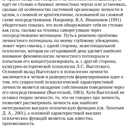
идет не столько о базовых личностных чертах или установках,
сколько об особенностях системной организации личности в
целом, о сложной ее архитектонике, основанной на сложной
схеме опосредствования. Например, В.А. Иванников (1991)
убедительно показал, что воля обнаруживает себя не столько
как сила, сколько ка техника саморегуляции через
опосредствование мотивации. Путь к решению проблемы
личностного потенциала, по моему глубокому убеждению,
лежит через смычку, с одной стороны, экзистенциальной
психологии, которая на сегодняшний день уделяет наиболее
внимание феноменологии личностного потенциала и
попыткам его концептуализировать, и, с другой стороны,
культурно-исторической психологии Л.С. Выготского.
Основной вклад Выготского в психологию личности
заключается в четком и развернутом формулировании идеи о
том, что сущностной психологической характеристикой
личности является овладение собственным поведением через
его опосредствование (Выготский, 1983). Хотя Выготский не
оставил теории личности, то, что он говорил про личность,
позволяет рассматривать личность как наиболее
интегральную высшую психическую функцию (см. Леонтьев
Д. А., 2001), а основной характеристикой высших
психических функций является, как известно,
произвольность.