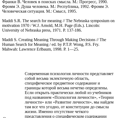
Франки В. Человек в поисках смысла. М.: Прогресс, 1990.
Фромм Э. Душа человека. М.: Республика, 1992. Фромм Э.
Человеческая ситуация. М.: Смысл, 1995.
Maddi S.R. The search for meaning // The Nebraska symposium on
motivation 1970 / W.J. Arnold, M.H. Page (Eds.). Lincoln:
University of Nebraska press, 1971. P. 137-186.
Maddi S. Creating Meaning Through Making Decisions // The
Human Search for Meaning / ed. by P.T.P. Wong, P.S. Fry.
Mahwah: Lawrence Erlbaum, 1998. P. 1—25.
Современная психология личности представляет
собой весьма эклектичную область,
специфическое предметное содержание и
границы которой весьма нечетко определены.
Если открыть практически любой из учебников
под названием «Психология личности», «Теории
личности» или «Развитие личности», мы найдем
там все что угодно, от конституции до смысла
жизни. Именно отсутствие четкого
представления о специфическом содержании