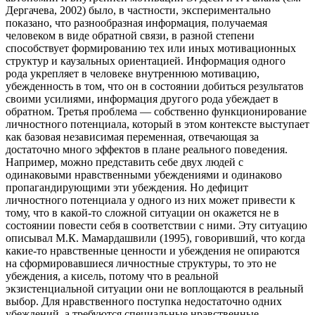
Дергачева, 2002) было, в частности, экспериментально
показано, что разнообразная информация, получаемая
человеком в виде обратной связи, в разной степени
способствует формированию тех или иных мотивационных
структур и каузальных ориентацией. Информация одного
рода укрепляет в человеке внутреннюю мотивацию,
убежденность в том, что он в состоянии добиться результатов
своими усилиями, информация другого рода убеждает в
обратном. Третья проблема — собственно функционирование
личностного потенциала, который в этом контексте выступает
как базовая независимая переменная, отвечающая за
достаточно много эффектов в плане реального поведения.
Например, можно представить себе двух людей с
одинаковыми нравственными убеждениями и одинаково
пропагандирующими эти убеждения. Но дефицит
личностного потенциала у одного из них может привести к
тому, что в какой-то сложной ситуации он окажется не в
состоянии повести себя в соответствии с ними. Эту ситуацию
описывал М.К. Мамардашвили (1995), говоривший, что когда
какие-то нравственные ценности и убеждения не опираются
на сформировавшиеся личностные структуры, то это не
убеждения, а кисель, потому что в реальной
экзистенциальной ситуации они не воплощаются в реальный
выбор. Для нравственного поступка недостаточно одних
убеждений, а требуются специальные нравственные