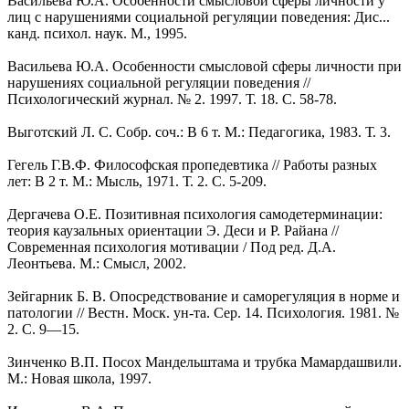
Васильева Ю.А. Особенности смысловой сферы личности у
лиц с нарушениями социальной регуляции поведения: Дис...
канд. психол. наук. М., 1995.
Васильева Ю.А. Особенности смысловой сферы личности при
нарушениях социальной регуляции поведения //
Психологический журнал. № 2. 1997. Т. 18. С. 58-78.
Выготский Л. С. Собр. соч.: В 6 т. М.: Педагогика, 1983. Т. 3.
Гегель Г.В.Ф. Философская пропедевтика // Работы разных
лет: В 2 т. М.: Мысль, 1971. Т. 2. С. 5-209.
Дергачева О.Е. Позитивная психология самодетерминации:
теория каузальных ориентации Э. Деси и Р. Райана //
Современная психология мотивации / Под ред. Д.А.
Леонтьева. М.: Смысл, 2002.
Зейгарник Б. В. Опосредствование и саморегуляция в норме и
патологии // Вестн. Моск. ун-та. Сер. 14. Психология. 1981. №
2. С. 9—15.
Зинченко В.П. Посох Мандельштама и трубка Мамардашвили.
М.: Новая школа, 1997.