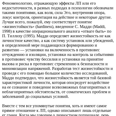
Феноменологию, отражающую эффекты ЛП или его
недостаточности, в разных подходах в психологии обозначали
такими понятиями, как воля, сила Эго, внутренняя опора,
локус контроля, ориентация на действие и некоторые другие.
Лучше всего, пожалуй, ему соответствует понятие
«жизнестойкость» (hardiness), введенное С. Мадди (Maddi,
1998) в качестве операционального аналога «отваге быть» по
П. Тиллиху (1995). Мадди определяет жизнестойкость не как
личностное качество, а как систему установок или убеждений,
в определенной мере поддающихся формированию и
развитию — установки на включенность в противовес
отчуждению и изоляции, установки на контроль за событиями
в противовес чувству бессилия и установки на принятие
вызова и риска в противовес стремлению к безопасности и
минимизации напряжений. Разработав тест жизнестойкости и
проведя с его помощью большое количество исследований,
Мадди подтвердил, что жизнестойкость является той базовой
характеристикой личности, которая опосредует воздействие
на ее сознание и поведение всевозможных благоприятных и
неблагоприятных обстоятельств, от соматических проблем и
заболеваний до социальных условий.
Вместе с тем все упомянутые понятия, хоть и имеют самое
прямое отношение к ЛП, однако описывают лишь отдельные
ег грани. Когда мы говорим о личностном потенциале, речь