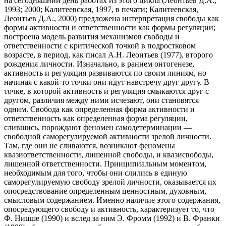
на сегодняшний день работах из этого цикла (Леонтьев Д.А.,
1993; 2000; Калитеевская, 1997, в печати; Калитеевская,
Леонтьев Д.А., 2000) предложена интерпретация свободы как
формы активности и ответственности как формы регуляции;
построена модель развития механизмов свободы и
ответственности с критической точкой в подростковом
возрасте, в период, как писал А.Н. Леонтьев (1977), второго
рождения личности. Изначально, в раннем онтогенезе,
активность и регуляция развиваются по своим линиям, но
начиная с какой-то точки они идут навстречу друг другу. В
точке, в которой активность и регуляция смыкаются друг с
другом, различия между ними исчезают, они становятся
одним. Свобода как определенная форма активности и
ответственность как определенная форма регуляции,
слившись, порождают феномен самодетерминации —
свободной саморегулируемой активности зрелой личности.
Там, где они не сливаются, возникают феномены
квазиответственности, лишенной свободы, и квазисвободы,
лишенной ответственности. Принципиальным моментом,
необходимым для того, чтобы они слились в единую
саморегулируемую свободу зрелой личности, оказывается их
опосредствование определенным ценностным, духовным,
смысловым содержанием. Именно наличие этого содержания,
опосредующего свободу и активность, характеризует то, что
Ф. Ницше (1990) и вслед за ним Э. Фромм (1992) и В. Франки