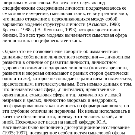
широком смысле слова. Во всех этих случаях под
специфическим содержанием личности подразумевалось ее
смысловое измерение, смысловая ткань, ее внутренний мир,
что нашло отражение в перекликающихся между собой
вариантах моделей структуры личности (Асмолов, 1990;
Братусь, 1988; Д.А. Леонтьев, 1993), которые достаточно
близки. Во всех трех моделях вычленяется смысловая сфера
личности как специфическая ее ткань.
Однако это не позволяет еще говорить об имманентной
динамике собственно личностного измерения — личностном
развитии в отличие от развития личности, личностном
здоровье в отличие от здоровья личности (понятия зрелости,
развития и здоровья описывают с разных сторон фактически
одно и то же), которое не совпадает с развитием психическим,
нравственным, интеллектуальным. Есть немало данных о том,
что познавательная сфера, ,г интеллект, нравственные
ориентации, смысловая сфера и т.д. различаются у людей
незрелых и зрелых, личностно здоровых и нездоровых,
несформировавшихся как личность и сформировавшихся, но
эти глубокие отличия не первичны. Их нельзя использовать в
качестве объяснения того, почему этот человек такой, а не
иной. Несколько лет назад на нашей кафедре Ю.А.
Васильевой было выполнено диссертационное исследование
(1995; 1997), посвященное особенностям смысловой сферы