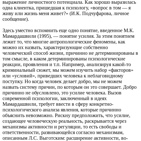
выражение личностного потенциала. Как хорошо выразилась
одна клиентка, пришедшая к психологу, «вопрос в том — я
живу или жизнь меня живет?» (И.К. Подчуфарова, личное
сообщение).
Здесь уместно вспомнить еще одно понятие, введенное М.К.
Мамардашвили (1995), — понятие усилия. За этим понятием
лежит то, что многие антропологические феномены, как
можно их назвать, характеризующие собственно
человеческий способ жизни, причинно не детерминированы в
том смысле, в каком детерминированы психологические
реакции, проявления и т.п. Например, анализируя какой-то
криминальный сюжет, мы можем изучить набор «факторов»
или «условий», приведших человека к неблаговидному
поступку. Но когда человек делает добро, мы не можем
назвать систему причин, по которым он это совершает. Добро
причинно не обусловлено, это усилие человека. Вызов
современной психологии, заключенный в идеях
Мамардашвили, требует ввести в сферу конкретно-
психологического анализа явления, которые причинно
объяснить невозможно. Рискну предположить, что усилие,
создающее человеческую реальность, раскрывается через
механизмы активности и регуляции, то есть свободы и
ответственности, развивающейся согласно механизмам,
описанным Л.С. Выготским: расширение активности, во-