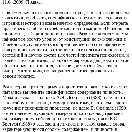
11.04.2009 (Правка )
Современная психология личности представляет собой весьма
эклектичную область, специфическое предметное содержание
и границы которой весьма нечетко определены. Если открыть
практически любой из учебников под названием «Психология
личности», «Теории личности» или «Развитие личности», мы
найдем там все что угодно, от конституции до смысла жизни.
Именно отсутствие четкого представления о специфическом
содержании личности, в отличие от психических процессов,
состояний и других составных частей предмета психологии, и
является, на мой взгляд, основным барьером для развития этой
области научного знания, которое движется сейчас очень
быстрыми темпами, но направление этого движения не
совсем понятно.
Ряд авторов в разное время и в достаточно разных контекстах
пытались вычленить специфическое содержание личности.
Можно сослаться на идею А.Н. Леонтьева (1983) о личности
как особом измерении, несводимом к тому, в котором ведется
изучение психических процессов, на идею В. Франкла (1990)
о ноэтическом, духовном измерении, которое надстраивается
над измерением собственно психологическим, идею Б.С.
Братуся (1988) о разведении личности в узком смысле слова,
характеризующуюся особым содержанием, и личности в