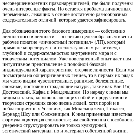
несовершеннолетних правонарушителей, где были получены
очень интересные факты. Но остается проблема личностных
переменных, лежащих в основе достаточно разнообразных
содержательных отличий, которые удается зафиксировать.
Для обозначения этого базового измерения — собственно
личностного в личности — я считаю целесообразным ввести
рабочее понятие «личностный потенциал» (ЛП), который
прямо не коррелирует с интеллектуальным развитием, с
глубиной и содержательностью внутреннего мира и с
творческим потенциалом. Уже повседневный опыт дает нам
интуитивное представление о подобной базовой
индивидуальной характеристике, стержне личности. Если мы
посмотрим на общепризнанных гениев, то в первых их рядах
мы часто видим чувствительные, ранимые, болезненные,
сложные, постоянно страдающие натуры, такие как Ван Гог,
Достоевский, Кафка и Мандельштам. Но наряду с ними мы
видим и таких, хорошо владеющих собой и продуктивно и
творчески строящих свою жизнь людей, хотя порой и в
неблагоприятных Условиях, как Микеланджело, Пикассо,
Бернард Шоу или Солженицын. К ним применима известная
формула «цветущая сложность»; им свойственна способность
уверенно структурировать не только культурный,
эстетический материал, но и материал собственной жизни.