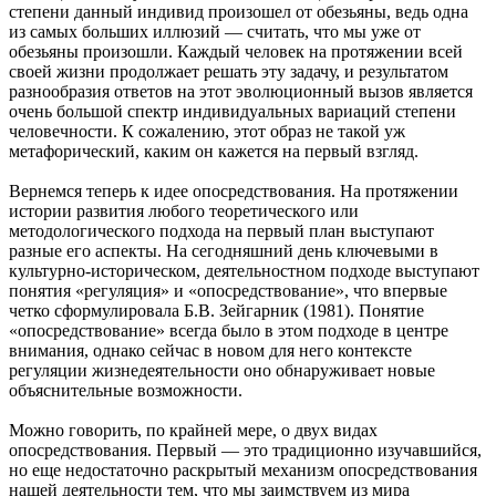
степени данный индивид произошел от обезьяны, ведь одна
из самых больших иллюзий — считать, что мы уже от
обезьяны произошли. Каждый человек на протяжении всей
своей жизни продолжает решать эту задачу, и результатом
разнообразия ответов на этот эволюционный вызов является
очень большой спектр индивидуальных вариаций степени
человечности. К сожалению, этот образ не такой уж
метафорический, каким он кажется на первый взгляд.
Вернемся теперь к идее опосредствования. На протяжении
истории развития любого теоретического или
методологического подхода на первый план выступают
разные его аспекты. На сегодняшний день ключевыми в
культурно-историческом, деятельностном подходе выступают
понятия «регуляция» и «опосредствование», что впервые
четко сформулировала Б.В. Зейгарник (1981). Понятие
«опосредствование» всегда было в этом подходе в центре
внимания, однако сейчас в новом для него контексте
регуляции жизнедеятельности оно обнаруживает новые
объяснительные возможности.
Можно говорить, по крайней мере, о двух видах
опосредствования. Первый — это традиционно изучавшийся,
но еще недостаточно раскрытый механизм опосредствования
нашей деятельности тем, что мы заимствуем из мира