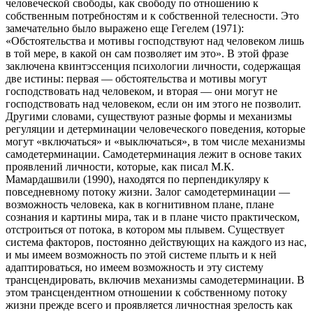
человеческой свободы, как свободу по отношению к
собственным потребностям и к собственной телесности. Это
замечательно было выражено еще Гегелем (1971):
«Обстоятельства и мотивы господствуют над человеком лишь
в той мере, в какой он сам позволяет им это». В этой фразе
заключена квинтэссенция психологии личности, содержащая
две истины: первая — обстоятельства и мотивы могут
господствовать над человеком, и вторая — они могут не
господствовать над человеком, если он им этого не позволит.
Другими словами, существуют разные формы и механизмы
регуляции и детерминации человеческого поведения, которые
могут «включаться» и «выключаться», в том числе механизмы
самодетерминации. Самодетерминация лежит в основе таких
проявлений личности, которые, как писал М.К.
Мамардашвили (1990), находятся по перпендикуляру к
повседневному потоку жизни. Залог самодетерминации —
возможность человека, как в когнитивном плане, плане
сознания и картины мира, так и в плане чисто практическом,
отстроиться от потока, в котором мы плывем. Существует
система факторов, постоянно действующих на каждого из нас,
и мы имеем возможность по этой системе плыть и к ней
адаптироваться, но имеем возможность и эту систему
трансцендировать, включив механизмы самодетерминации. В
этом трансцендентном отношении к собственному потоку
жизни прежде всего и проявляется личностная зрелость как