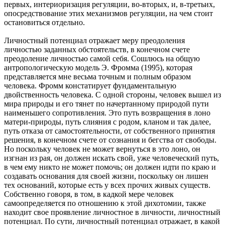
первых, интериоризация регуляции, во-вторых, и, в-третьих,
опосредствование этих механизмов регуляции, на чем стоит
остановиться отдельно.
Личностный потенциал отражает меру преодоления
личностью заданных обстоятельств, в конечном счете
преодоление личностью самой себя. Сошлюсь на общую
антропологическую модель Э. Фромма (1995), которая
представляется мне весьма точным и полным образом
человека. Фромм констатирует фундаментальную
двойственность человека. С одной стороны, человек вышел из
мира природы и его тянет по начертанному природой пути
наименьшего сопротивления. Это путь возвращения в лоно
матери-природы, путь слияния с родом, кланом и так далее,
путь отказа от самостоятельности, от собственного принятия
решения, в конечном счете от сознания и бегства от свободы.
Но поскольку человек не может вернуться в это лоно, он
изгнан из рая, он должен искать свой, уже человеческий путь,
в чем ему никто не может помочь; он должен идти по краю и
создавать основания для своей жизни, поскольку он лишен
тех оснований, которые есть у всех прочих живых существ.
Собственно говоря, в том, в кадкой мере человек
самоопределяется по отношению к этой дихотомии, также
находит свое проявление личностное в личности, личностный
потенциал. По сути, личностный потенциал отражает, в какой