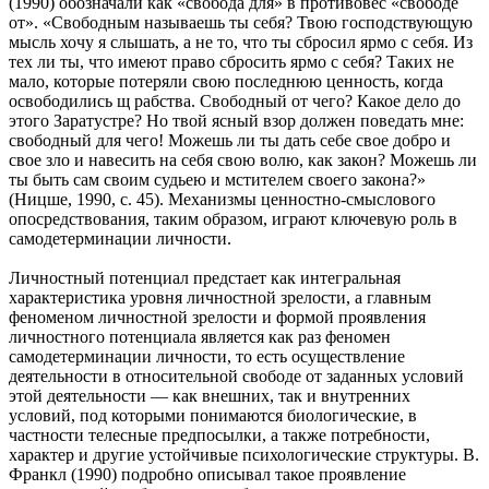
(1990) обозначали как «свобода для» в противовес «свободе
от». «Свободным называешь ты себя? Твою господствующую
мысль хочу я слышать, а не то, что ты сбросил ярмо с себя. Из
тех ли ты, что имеют право сбросить ярмо с себя? Таких не
мало, которые потеряли свою последнюю ценность, когда
освободились щ рабства. Свободный от чего? Какое дело до
этого Заратустре? Но твой ясный взор должен поведать мне:
свободный для чего! Можешь ли ты дать себе свое добро и
свое зло и навесить на себя свою волю, как закон? Можешь ли
ты быть сам своим судьею и мстителем своего закона?»
(Ницше, 1990, с. 45). Механизмы ценностно-смыслового
опосредствования, таким образом, играют ключевую роль в
самодетерминации личности.
Личностный потенциал предстает как интегральная
характеристика уровня личностной зрелости, а главным
феноменом личностной зрелости и формой проявления
личностного потенциала является как раз феномен
самодетерминации личности, то есть осуществление
деятельности в относительной свободе от заданных условий
этой деятельности — как внешних, так и внутренних
условий, под которыми понимаются биологические, в
частности телесные предпосылки, а также потребности,
характер и другие устойчивые психологические структуры. В.
Франкл (1990) подробно описывал такое проявление