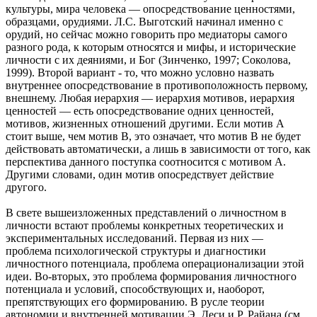
культуры, мира человека — опосредствование ценностями,
образцами, орудиями. Л.С. Выготский начинал именно с
орудий, но сейчас можно говорить про медиаторы самого
разного рода, к которым относятся и мифы, и исторические
личности с их деяниями, и Бог (Зинченко, 1997; Соколова,
1999). Второй вариант - то, что можно условно назвать
внутреннее опосредствование в противоположность первому,
внешнему. Любая иерархия — иерархия мотивов, иерархия
ценностей — есть опосредствование одних ценностей,
мотивов, жизненных отношений другими. Если мотив А
стоит выше, чем мотив В, это означает, что мотив В не будет
действовать автоматически, а лишь в зависимости от того, как
перспектива данного поступка соотносится с мотивом А.
Другими словами, один мотив опосредствует действие
другого.
В свете вышеизложенных представлений о личностном в
личности встают проблемы конкретных теоретических и
экспериментальных исследований. Первая из них —
проблема психологической структуры и диагностики
личностного потенциала, проблема операционализации этой
идеи. Во-вторых, это проблема формирования личностного
потенциала и условий, способствующих и, наоборот,
препятствующих его формированию. В русле теории
автономии и внутренней мотивации Э. Деси и Р. Райана (см.