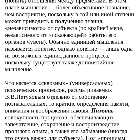
(понять) отношения между предметами. В этом
плане мышление — более объективное познание,
чем восприятие, поскольку в той или иной степени
может приводить к получению знания,
«независимого» от субъекта (по крайней мере,
независимого от «искажающей» работы его
органов чувств). Обычно единицей мышления
называется понятие, однако понятие — лишь одна
из возможных единиц данного процесса,
поскольку существует также допонятийное
мышление.
Что касается «сквозных» (универсальных)
психических процессов, рассматриваемых
В.В.Петуховым отдельно от собственно
познавательных, то краткие определения памяти,
внимания и воображения таковы.
Память
—
совокупность процессов, обеспечивающих
запечатление, сохранение и воспроизведение
прошлого опыта, а также его забывание (иногда
это очень важно для субъекта). Под «прошлым