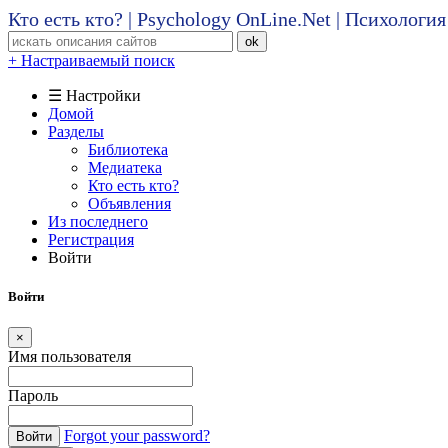
Кто есть кто? | Psychology OnLine.Net | Психолог
ok
+ Настраиваемый поиск
☰ Настройки
Домой
Разделы
Библиотека
Медиатека
Кто есть кто?
Объявления
Из последнего
Регистрация
Войти
Войти
×
Имя пользователя
Пароль
Forgot your password?
Войти