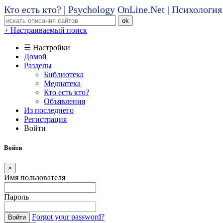
Кто есть кто? | Psychology OnLine.Net | Психолог
ok
+ Настраиваемый поиск
☰ Настройки
Домой
Разделы
Библиотека
Медиатека
Кто есть кто?
Объявления
Из последнего
Регистрация
Войти
Войти
×
Имя пользователя
Пароль
Forgot your password?
Войти