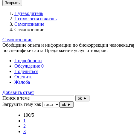
Закрыть
Путеводитель
Психология и жизнь
Самопознание
Самопознание
Самопознание
Обобщение опыта и информации по биокоррекции человека,гар
по специфике сайта.Предложение услуг и товаров.
Подробности
Обсуждение
0
Поделиться
Оценить
Жалоба
Добавить ответ
Поиск в теме
ok ►
Загрузить тему как
ok ►
100/5
1
2
3