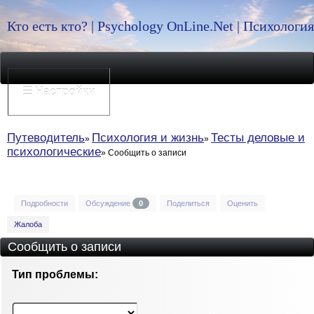
Кто есть кто? | Psychology OnLine.Net | Психолог
☰ Настройки
Путеводитель
Психология и жизнь
Тесты деловые и
психологические
Сообщить о записи
Подробности
Обсуждение
0
Поделиться
Оценить
Жалоба
Сообщить о записи
Тип проблемы: