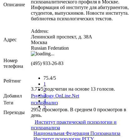
психоаналитического профиля в Москве.
Описание
Информация об институте для абитуриентов,
студентов, выпускников. Новости института.
библиотека психологических текстов.
Address:
Ленинский проспект, д. 38А
Адрес
Москва
Russian Federation
+
©
−
OpenStreetMap
contributors
Номер
(495) 933-26-83
телефона
75.4/5
Рейтинг
1
3.77
/
5
подсчитан на основе
13
голосов.
2
3
Добавил
Psychology OnLine.Net
4
Теги
психоанализ
5
2952 просмотров. В среднем 0 просмотров в
Переходы
день.
Институт практической психологии и
психоанализа
Национальная Федерация Психоанализа
Институт психологии РГГУ