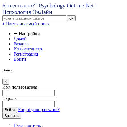
Кто есть кто? | Psychology OnLine.Net |
Психология ОнЛайн
ok
+ Настраиваемый поиск
☰ Настройки
Домой
Разделы
Из последнего
Регистрация
Войти
Войти
×
Имя пользователя
Пароль
Forgot your password?
Войти
Закрыть
Путеводитель