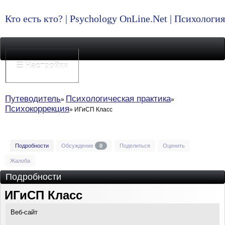
Кто есть кто? | Psychology OnLine.Net | Психолог
☰ Настройки
Путеводитель
Психологическая практика
Психокоррекция
ИГиСП Класс
Подробности
Обсуждение
0
Поделиться
Оценить
Жалоба
Подробности
ИГиСП Класс
Веб-сайт