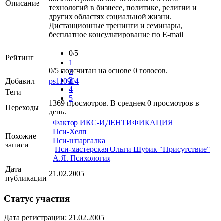
Описание
технологий в бизнесе, политике, религии и
других областях социальной жизни.
Дистанционные тренинги и семинары,
бесплатное консультирование по E-mail
0/5
Рейтинг
1
0
/
5
подсчитан на основе
0
голосов.
2
3
Добавил
ps110904
4
Теги
5
1369 просмотров. В среднем 0 просмотров в
Переходы
день.
Фактор ИКС-ИДЕНТИФИКАЦИЯ
Пси-Хелп
Похожие
Пси-шпаргалка
записи
Пси-мастерская Ольги Шубик "Присутствие"
А.Я. Психология
Дата
21.02.2005
публикации
Статус участия
Дата регистрации: 21.02.2005