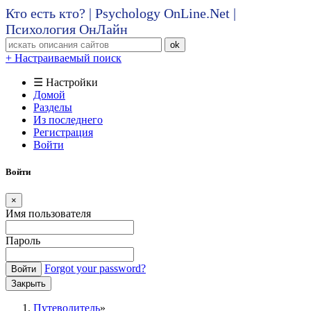
Кто есть кто? | Psychology OnLine.Net |
Психология ОнЛайн
ok
+ Настраиваемый поиск
☰ Настройки
Домой
Разделы
Из последнего
Регистрация
Войти
Войти
×
Имя пользователя
Пароль
Forgot your password?
Войти
Закрыть
Путеводитель