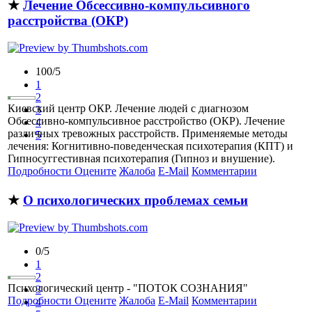
★
Лечение Обсессивно-компульсивного
расстройства (ОКР)
100/5
1
2
Киевский центр ОКР. Лечение людей с диагнозом
3
Обсессивно-компульсивное расстройство (ОКР). Лечение
4
различных тревожных расстройств. Применяемые методы
5
лечения: Когнитивно-поведенческая психотерапия (КПТ) и
Гипносуггестивная психотерапия (Гипноз и внушение).
Подробности
Оцените
Жалоба
E-Mail
Комментарии
★
О психологических проблемах семьи
0/5
1
2
Психологический центр - "ПОТОК СОЗНАНИЯ"
3
Подробности
Оцените
Жалоба
E-Mail
Комментарии
4