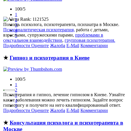
100/5
1
2
Помощь психолога, психотерапевта, психиатра в Москве.
3
Психоаналитическая психотерапия,
работа с детьми,
4
взрослыми, супружескими парами,
проблемами в
5
сексуальном взаимодействии
,
групповая психотерапия.
Подробности
Оцените
Жалоба
E-Mail
Комментарии
★
Гипноз и психотерапия в Киеве
100/5
1
2
Психотерапия и гипноз, лечение гипнозом в Киеве. Узнайте
3
какие заболевания можно лечить гипнозом. Задайте вопрос
4
гипнологу и получите на него квалифицированный ответ.
5
Подробности
Оцените
Жалоба
E-Mail
Комментарии
★
Консультация психолога и психотерапевта в
Москве