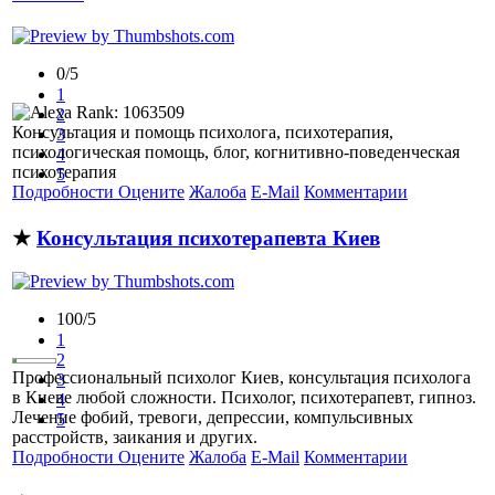
0/5
1
2
Консультация и помощь психолога, психотерапия,
3
психологическая помощь, блог, когнитивно-поведенческая
4
психотерапия
5
Подробности
Оцените
Жалоба
E-Mail
Комментарии
★
Консультация психотерапевта Киев
100/5
1
2
Профессиональный психолог Киев, консультация психолога
3
в Киеве любой сложности. Психолог, психотерапевт, гипноз.
4
Лечение фобий, тревоги, депрессии, компульсивных
5
расстройств, заикания и других.
Подробности
Оцените
Жалоба
E-Mail
Комментарии