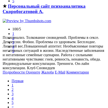
5
★
Персональный сайт психоаналитика
Скоробогатовой А.
100/5
1
Психоанализ. Толкование сновидений. Проблемы в сексе.
2
Депрессии. Фобии. Проблемы со здоровьем. Бесплодие.
3
Лишний вес.Повышенный аппетит. Необъяснимые повторы
4
негативных ситуаций в жизни. Наследственные заболевания
5
и негативные семейные сценарии. Работа с сильными
негативными чувствами: гнев, ревность, ненависть, обида.
Индивидуальные консультации. Тренинги. Он-лайн
консультации. Клуб Сновидцев
Подробности
Оцените
Жалоба
E-Mail
Комментарии
Первая
1
2
3
4
5
>