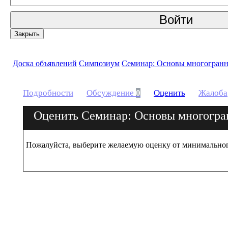
Войти
Закрыть
Доска объявлений
Симпозиум
Семинар: Основы многогранн
Подробности
Обсуждение
0
Оценить
Жалоба
Оценить Семинар: Основы многогр
Пожалуйста, выберите желаемую оценку от минимального