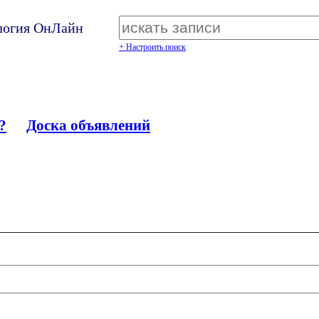
ология ОнЛайн
+ Настроить поиск
?
Доска объявлений