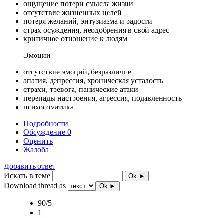
ощущение потери смысла жизни
отсутствие жизненных целей
потеря желаний, энтузиазма и радости
страх осуждения, неодобрения в свой адрес
критичное отношение к людям
Эмоции
отсутствие эмоций, безразличие
апатия, депрессия, хроническая усталость
страхи, тревога, панические атаки
перепады настроения, агрессия, подавленность
психосоматика
Подробности
Обсуждение
0
Оценить
Жалоба
Добавить ответ
Искать в теме
Ok ►
Download thread as
Ok ►
90/5
1