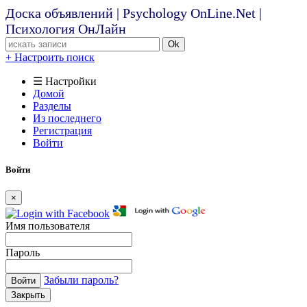
Доска объявлений | Psychology OnLine.Net |
Психология ОнЛайн
Ok
+ Настроить поиск
☰ Настройки
Домой
Разделы
Из последнего
Регистрация
Войти
Войти
×
Имя пользователя
Пароль
Забыли пароль?
Войти
Закрыть