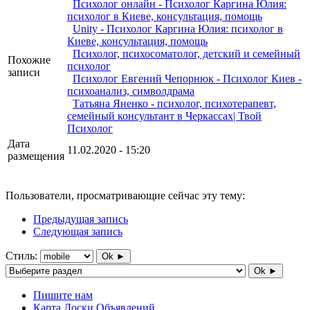
Психолог онлайн - Психолог Каргина Юлия:
психолог в Киеве, консультация, помощь
Unity - Психолог Каргина Юлия: психолог в
Киеве, консультация, помощь
Психолог, психосоматолог, детский и семейный
Похожие
психолог
записи
Психолог Евгений Чепорнюк - Психолог Киев -
психоанализ, символдрама
Татьяна Яненко - психолог, психотерапевт,
семейный консультант в Черкассах| Твой
Психолог
Дата
11.02.2020 - 15:20
размещения
Пользователи, просматривающие сейчас эту тему:
Предыдущая запись
Следующая запись
Стиль:
Ok ►
Ok ►
Пишите нам
Карта Доски Объявлений