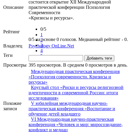
состоится открытие XII Международной
Описание
практической конференции Психология
Cовременности
«Кризисы и ресурсы».
0/5
Рейтинг
1
0/5 на основе 0 голосов. Медианный рейтинг - 0.
2
3
Владелец
Psychology OnLine.Net
4
Теги
5
Добавить теги
Просмотры
395 просмотров. В среднем 0 просмотров в день.
Международная практическая конференция
«Психология современности. Кризисы и
ресурсы»
Круглый стол «Риски и ресурсы религиозной
идентичности в современной России: итоги
исследования»
Похожие
V юбилейная международная научно-
записи
практическая конференция «Воспитание и
обучение детей младшего
VI Международная научно-практическая
конференция «Человек и мир: миросозидание,
конфликт и медиац