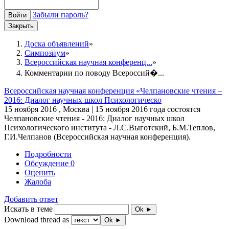
Забыли пароль?
Войти
Закрыть
Доска объявлений
Симпозиум
Всероссийская научная конференц...
Комментарии по поводу Всероссий�...
Всероссийская научная конференция «Челпановские чтения –
2016: Диалог научных школ Психологическо
15 ноября 2016 , Москва | 15 ноября 2016 года состоятся
Челпановские чтения - 2016: Диалог научных школ
Психологического института - Л.С.Выготский, Б.М.Теплов,
Г.И.Челпанов (Всероссийская научная конференция).
Подробности
Обсуждение
0
Оценить
Жалоба
Добавить ответ
Искать в теме
Ok ►
Download thread as
Ok ►