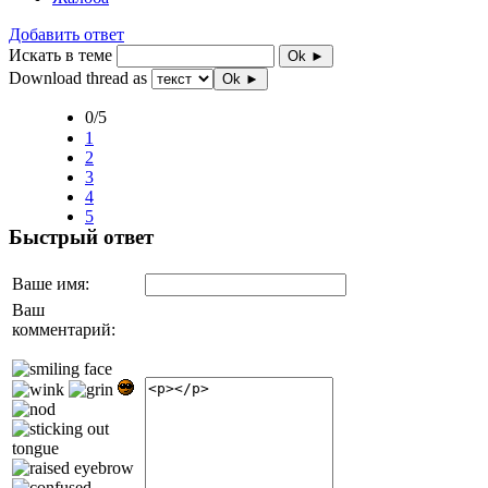
Добавить ответ
Искать в теме
Ok ►
Download thread as
Ok ►
0/5
1
2
3
4
5
Быстрый ответ
Ваше имя:
Ваш
комментарий: