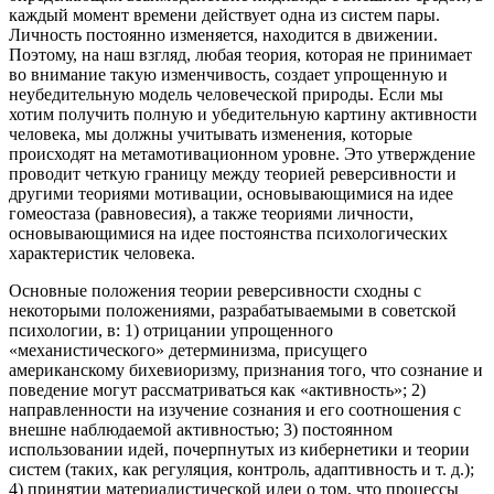
каждый момент времени действует одна из систем пары.
Личность постоянно изменяется, находится в движении.
Поэтому, на наш взгляд, любая теория, которая не принимает
во внимание такую изменчивость, создает упрощенную и
неубедительную модель человеческой природы. Если мы
хотим получить полную и убедительную картину активности
человека, мы должны учитывать изменения, которые
происходят на метамотивационном уровне. Это утверждение
проводит четкую границу между теорией реверсивности и
другими теориями мотивации, основывающимися на идее
гомеостаза (равновесия), а также теориями личности,
основывающимися на идее постоянства психологических
характеристик человека.
Основные положения теории реверсивности сходны с
некоторыми положениями, разрабатываемыми в советской
психологии, в: 1) отрицании упрощенного
«механистического» детерминизма, присущего
американскому бихевиоризму, признания того, что сознание и
поведение могут рассматриваться как «активность»; 2)
направленности на изучение сознания и его соотношения с
внешне наблюдаемой активностью; 3) постоянном
использовании идей, почерпнутых из кибернетики и теории
систем (таких, как регуляция, контроль, адаптивность и т. д.);
4) принятии материалистической идеи о том, что процессы