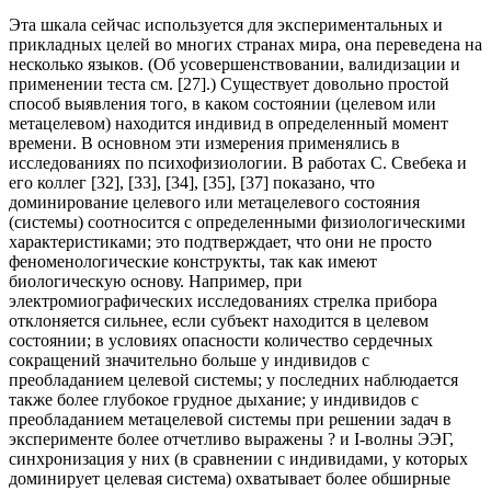
Эта шкала сейчас используется для экспериментальных и
прикладных целей во многих странах мира, она переведена на
несколько языков. (Об усовершенствовании, валидизации и
применении теста см. [27].) Существует довольно простой
способ выявления того, в каком состоянии (целевом или
метацелевом) находится индивид в определенный момент
времени. В основном эти измерения применялись в
исследованиях по психофизиологии. В работах С. Свебека и
его коллег [32], [33], [34], [35], [37] показано, что
доминирование целевого или метацелевого состояния
(системы) соотносится с определенными физиологическими
характеристиками; это подтверждает, что они не просто
феноменологические конструкты, так как имеют
биологическую основу. Например, при
электромиографических исследованиях стрелка прибора
отклоняется сильнее, если субъект находится в целевом
состоянии; в условиях опасности количество сердечных
сокращений значительно больше у индивидов с
преобладанием целевой системы; у последних наблюдается
также более глубокое грудное дыхание; у индивидов с
преобладанием метацелевой системы при решении задач в
эксперименте более отчетливо выражены ? и І-волны ЭЭГ,
синхронизация у них (в сравнении с индивидами, у которых
доминирует целевая система) охватывает более обширные