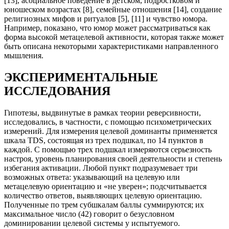
[13], асоциальное поведение в детском, подростковом и
юношеском возрастах [8], семейные отношения [14], создание
религиозных мифов и ритуалов [5], [11] и чувство юмора.
Например, показано, что юмор может рассматриваться как
форма высокой метацелевой активности, которая также может
быть описана некоторыми характеристиками направленного
мышления.
ЭКСПЕРИМЕНТАЛЬНЫЕ
ИССЛЕДОВАНИЯ
Гипотезы, выдвинутые в рамках теории реверсивности,
исследовались, в частности, с помощью психометрических
измерений. Для измерения целевой доминанты применяется
шкала
TDS
, состоящая из трех подшкал, по 14 пунктов в
каждой. С помощью трех подшкал измеряются серьезность
настроя, уровень планирования своей деятельности и степень
избегания активации. Любой пункт подразумевает три
возможных ответа: указывающий на целевую или
метацелевую ориентацию и «не уверен»; подсчитывается
количество ответов, выявляющих целевую ориентацию.
Полученные по трем субшкалам баллы суммируются; их
максимальное число (42) говорит о безусловном
доминировании целевой системы у испытуемого.