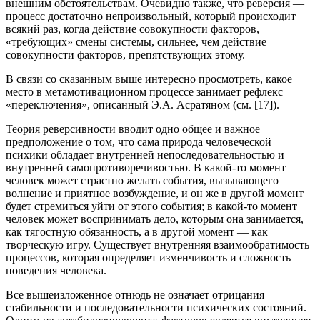
внешним обстоятельствам. Очевидно также, что реверсия —
процесс достаточно непроизвольный, который происходит
всякий раз, когда действие совокупности факторов,
«требующих» смены системы, сильнее, чем действие
совокупности факторов, препятствующих этому.
В связи со сказанным выше интересно просмотреть, какое
место в метамотивационном процессе занимает рефлекс
«переключения», описанный Э.А. Асратяном (см. [17]).
Теория реверсивности вводит одно общее и важное
предположение о том, что сама природа человеческой
психики обладает внутренней непоследовательностью и
внутренней самопротиворечивостью. В какой-то момент
человек может страстно желать события, вызывающего
волнение и приятное возбуждение, и он же в другой момент
будет стремиться уйти от этого события; в какой-то момент
человек может воспринимать дело, которым она занимается,
как тягостную обязанность, а в другой момент — как
творческую игру. Существует внутренняя взаимообратимость
процессов, которая определяет изменчивость и сложность
поведения человека.
Все вышеизложенное отнюдь не означает отрицания
стабильности и последовательности психических состояний.