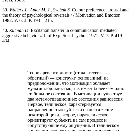
39.
Walters J., Apter M. J., Svebak S
. Colour preference, arousal and
the theory of psychological reversals / / Motivation and Emotion.
1982. V. 6, 3. P. 193—215.
40.
Zillman D
. Excitation transfer in communication-mediated
aggressive behavior // J. of Exp. Soc. Psychol. 1971. V. 7. P. 419—
434.
Теория реверсивности (от лат. reversus –
обратный) — конструкт, основанный на
предположении, что мотивация обладает
мультистабильностью, т.е. имеет более чем одно
стабильное состояние. В мотивации существует
два метамотивационных состояния равновесия.
Первое, телическое, характеризуется
направленностью субъекта на достижение
некоторой цели, второе, парателическое,
ориентирует субъекта на сам процесс и
сопутствующие ему ощущения. В телическом
состоянии удовольствие возникает в ответ на