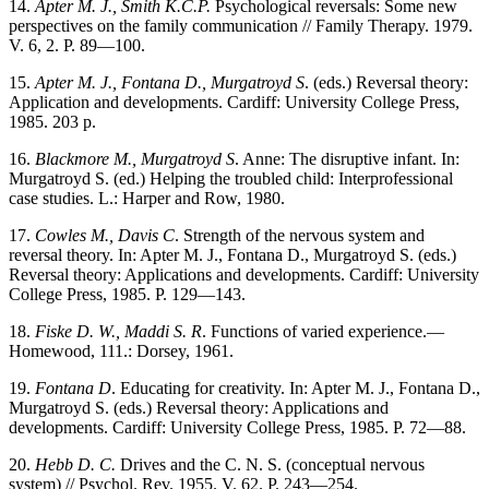
14.
Apter M. J., Smith К.С.Р.
Psychological reversals: Some new
perspectives on the family communication // Family Therapy. 1979.
V. 6, 2. P. 89—100.
15.
Apter M. J., Fontana D., Murgatroyd S
. (eds.) Reversal theory:
Application and developments. Cardiff: University College Press,
1985. 203 p.
16.
Blackmore M., Murgatroyd S
. Anne: The disruptive infant. In:
Murgatroyd S. (ed.) Helping the troubled child: Interprofessional
case studies. L.: Harper and Row, 1980.
17.
Cowles M., Davis C
. Strength of the nervous system and
reversal theory. In: Apter M. J., Fontana D., Murgatroyd S. (eds.)
Reversal theory: Applications and developments. Cardiff: University
College Press, 1985. P. 129—143.
18.
Fiske D. W., Maddi S. R
. Functions of varied experience.—
Homewood, 111.: Dorsey, 1961.
19.
Fontana D
. Educating for creativity. In: Apter M. J., Fontana D.,
Murgatroyd S. (eds.) Reversal theory: Applications and
developments. Cardiff: University College Press, 1985. P. 72—88.
20.
Hebb D. С.
Drives and the С. N. S. (conceptual nervous
system) // Psychol. Rev. 1955. V. 62. P. 243—254.