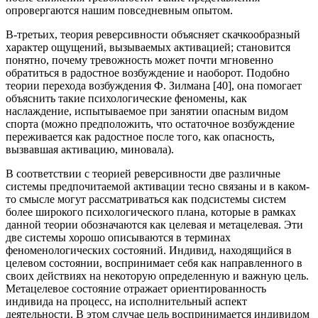
опровергаются нашим повседневным опытом.
В-третьих, теория реверсивности объясняет скачкообразный
характер ощущений, вызываемых активацией; становится
понятно, почему тревожность может почти мгновенно
обратиться в радостное возбуждение и наоборот. Подобно
теории перехода возбуждения Ф. Зилмана [40], она помогает
объяснить такие психологические феномены, как
наслаждение, испытываемое при занятии опасным видом
спорта (можно предположить, что остаточное возбуждение
переживается как радостное после того, как опасность,
вызвавшая активацию, миновала).
В соответствии с теорией реверсивности две различные
системы предпочитаемой активации тесно связаны и в каком-
то смысле могут рассматриваться как подсистемы систем
более широкого психологического плана, которые в рамках
данной теории обозначаются как целевая и метацелевая. Эти
две системы хорошо описываются в терминах
феноменологических состояний. Индивид, находящийся в
целевом состоянии, воспринимает себя как направленного в
своих действиях на некоторую определенную и важную цель.
Метацелевое состояние отражает ориентированность
индивида на процесс, на исполнительный аспект
деятельности. В этом случае цель воспринимается индивидом