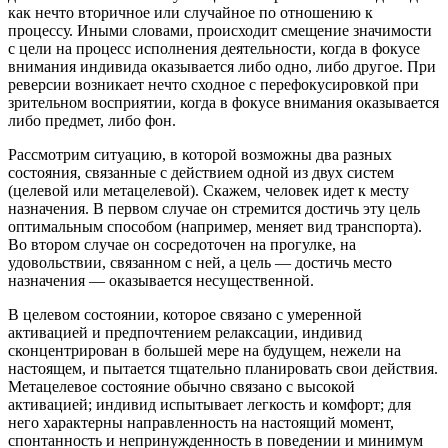
как нечто вторичное или случайное по отношению к
процессу. Иными словами, происходит смещение значимости
с цели на процесс исполнения деятельности, когда в фокусе
внимания индивида оказывается либо одно, либо другое. При
реверсии возникает нечто сходное с перефокусировкой при
зрительном восприятии, когда в фокусе внимания оказывается
либо предмет, либо фон.
Рассмотрим ситуацию, в которой возможны два разных
состояния, связанные с действием одной из двух систем
(целевой или метацелевой). Скажем, человек идет к месту
назначения. В первом случае он стремится достичь эту цель
оптимальным способом (например, меняет вид транспорта).
Во втором случае он сосредоточен на прогулке, на
удовольствии, связанном с ней, а цель — достичь место
назначения — оказывается несущественной.
В целевом состоянии, которое связано с умеренной
активацией и предпочтением релаксации, индивид
сконцентрирован в большей мере на будущем, нежели на
настоящем, и пытается тщательно планировать свои действия.
Метацелевое состояние обычно связано с высокой
активацией; индивид испытывает легкость и комфорт; для
него характерны направленность на настоящий момент,
спонтанность и непринужденность в поведении и минимум