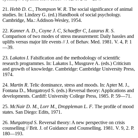
21.
Hebb D. C., Thompson W. R
. The social significance of animal
studies. In: Lindzey G. (ed.) Handbook of social psychology.
Cambridge, Ma.: Addison-Wesley, 1954.
22.
Kanner A. D., Coyne J. C, Schaeffer C, Lazarus R. S
.
Comparison of two modes of stress measurement: Daily hassles and
uplifts versus major life events // J. of Behav. Med. 1981. V. 4, P. 1
—39.
23.
Lakatos I
. Falsification and the methodology of scientific
research programmes. In: Lakatos I., Musgrave A. (eds.) Criticism
and growth of knowledge. Cambridge: Cambridge University Press,
1974.
24.
Martin R
. Telic dominance, stress and moods. In: Apter M. J.,
Fontana D., Murgatroyd S. (eds.) Reversal theory: Applications and
developments. Cardiff: University College Press, 1985. P. 59—71.
25.
McNair D. M., Lorr M., Droppleman L. F
. The profile of mood
states. San Diego: Edits, 1971.
26.
Murgatroyd S
. Reversal theory: A new perspective on crisis
counselling // Brit. J. of Guidance and Counselling. 1981. V. 9, 2. P.
180—193.