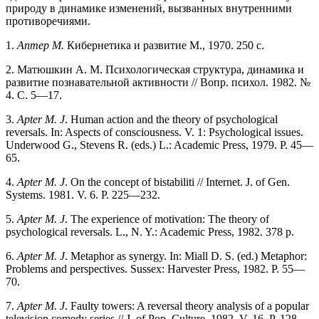
природу в динамике изменений, вызванных внутренними
противоречиями.
1.
Аптер M.
Кибернетика и развитие М., 1970. 250 с.
2. Матюшкин А. М. Психологическая структура, динамика и
развитие познавательной активности // Вопр. психол. 1982. №
4. С. 5—17.
3.
Apter M. J
. Human action and the theory of psychological
reversals. In: Aspects of consciousness. V. 1: Psychological issues.
Underwood G., Stevens R. (eds.) L.: Academic Press, 1979. P. 45—
65.
4.
Apter M. J
. On the concept of bistabiliti // Internet. J. of Gen.
Systems. 1981. V. 6. P. 225—232.
5.
Apter M. J
. The experience of motivation: The theory of
psychological reversals. L., N. Y.: Academic Press, 1982. 378 p.
6.
Apter M. J
. Metaphor as synergy. In: Miall D. S. (ed.) Metaphor:
Problems and perspectives. Sussex: Harvester Press, 1982. P. 55—
70.
7.
Apter M. J
. Faulty towers: A reversal theory analysis of a popular
television comedy series // J. of Pop. Culture. 1982. V. 16. P. 128—