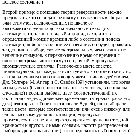
целевое состояние.)
Второй пример: с помощью теории реверсивности можно
предсказать, что если дать человеку возможность выбирать из
ряда стимулов, расположенных по шкале от
высокоактивирующих до максимально снижающих
активацию, то, так как каждый индивид находится в
определенный момент времени либо в состоянии поиска
активации, либо в состоянии ее избегания, он будет проявлять
тенденцию к выбору скорее экстремальных, чем средних по
величине стимулов, к переключению время от времени с
одного экстремального стимула на другой, «пропуская»
промежуточные стимулы. Расположив цвета спектра
индивидуально для каждого испытуемого в соответствии с их
активизирующим или снижающим активацию воздействием,
Дж. Уолтере, М. Аптер и С. Свебек [39] установили, что когда
испытуемых (было протестировано 116 человек, в основном
служащих) просили выбрать цвет, соответствующий их
состоянию, через одинаковые временные интервалы рабочего
дня (некоторых рабочих тестировали 8 дней), они выбирали
такие цвета, которые соответствовали или очень низкому, или
очень высокому уровню активации, «пропуская»
промежуточные цвета и переходя время от времени от одной
крайности к другой. Иными словами, частота распределения
выборов уровня активации (что определялось выбором цвета)