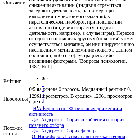
Описание
снижении активации (индивид стремиться
завершить деятельность, например, при
выполнении монотонного задания), в
парателическом, наоборот, при повышении
активации (индивид старается продлить
деятельность, например, в случае игры). Переход
от одного состояния к другому (инверсия) может
осуществляться внезапно, он инициируется либо
насыщением мотива, доминирующего в данном
состоянии, либо его фрустрацией, либо
внешними факторами. [Вопросы психологии,
1987, № 1]
0/5
Рейтинг
1
0/5 на основе 0 голосов. Медианный рейтинг 0.
2
3
12961 просмотров. В среднем 12961 просмотров
Просмотры
4
в день.
5
Н.А.Бернштейн. Физиология движений и
активность
Дж. Андерсон. Теория ослабления и теория
позднего отбора
Похожие
Дж. Андерсон. Теория фильтра
статьи
О. Никифоров. Психоаналитическая теория