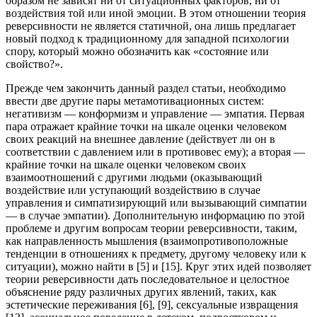
образом не зависят ни от ситуационных факторов, ни от
воздействия той или иной эмоции. В этом отношении теория
реверсивности не является статичной, она лишь предлагает
новый подход к традиционному для западной психологии
спору, который можно обозначить как «состояние или
свойство?».
Прежде чем закончить данный раздел статьи, необходимо
ввести две другие пары метамотивационных систем:
негативизм — конформизм и управление — эмпатия. Первая
пара отражает крайние точки на шкале оценки человеком
своих реакций на внешнее давление (действует ли он в
соответствии с давлением или в противовес ему); а вторая —
крайние точки на шкале оценки человеком своих
взаимоотношений с другими людьми (оказывающий
воздействие или уступающий воздействию в случае
управления и симпатизирующий или вызывающий симпатии
— в случае эмпатии). Дополнительную информацию по этой
проблеме и другим вопросам теории реверсивности, таким,
как направленность мышления (взаимопротивоположные
тенденции в отношениях к предмету, другому человеку или к
ситуации), можно найти в [5] и [15]. Круг этих идей позволяет
теории реверсивности дать последовательное и целостное
объяснение ряду различных других явлений, таких, как
эстетические переживания [6], [9], сексуальные извращения