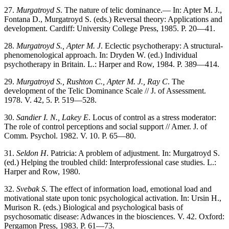
27.
Murgatroyd S
. The nature of telic dominance.— In: Apter M. J.,
Fontana D., Murgatroyd S. (eds.) Reversal theory: Applications and
development. Cardiff: University College Press, 1985. P. 20—41.
28.
Murgatroyd S., Apter M. J
. Eclectic psychotherapy: A structural-
phenomenological approach. In: Dryden W. (ed.) Individual
psychotherapy in Britain. L.: Harper and Row, 1984. P. 389—414.
29.
Murgatroyd S., Rushton C., Apter M. J., Ray
С
. The
development of the Telic Dominance Scale // J. of Assessment.
1978. V. 42, 5. P. 519—528.
30.
Sandier I. N., Lakey E
. Locus of control as a stress moderator:
The role of control perceptions and social support // Amer. J. of
Comm. Psychol. 1982. V. 10. P. 65—80.
31.
Seldon H
. Patricia: A problem of adjustment. In: Murgatroyd S.
(ed.) Helping the troubled child: Interprofessional case studies. L.:
Harper and Row, 1980.
32.
Svebak S
. The effect of information load, emotional load and
motivational state upon tonic psychological activation. In: Ursin H.,
Murison R. (eds.) Biological and psychological basis of
psychosomatic disease: Adwances in the biosciences. V. 42. Oxford:
Pergamon Press, 1983. P. 61—73.