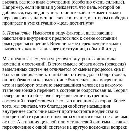
вызвать разного вида фрустрации (особенно очень сильные).
Например, если индивид убеждается, что цель, которой он
добивался, ему недоступна, то он в какой-то момент может
переключиться на метацелевое состояние, в котором свободно
проиграет в уме ситуацию «цель достигнута».
3.
Насыщение
. Имеются в виду факторы, вызывающие
накопление внутренних предпосылок к смене состояний
благодаря насыщению. Внешне такое переключение может
выглядеть, как не зависящее от ситуации, событий и т. д.
Мы предполагаем, что существует внутренняя динамика
изменения состояний. В этом смысле обратимость (реверсия)
выделенных систем не отличается от смены процессов сна и
бодрствования: если кто-либо достаточно долго бодрствовал,
он неизбежно на каком-то этапе будет спать, несмотря ни на
что; и наоборот, отлично выспавшийся человек на каком-то
этапе неизбежно перейдет в состояние бодрствования. Теория
реверсивности объясняет переключение внутренних
состояний воздействием не только внешних факторов. Более
того, мы считаем, что благодаря свойству насыщения
внутреннее состояние может противостоять воздействию
конкретной ситуации и проявляться относительно независимо
от нее. Активация целевой или метацелевой системы, а также
переключение с одной системы на другую возможны вопреки