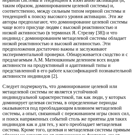
нервной системы и тенденцией к избеганию активации (и,
таким образом, доминированием целевой системы) и,
соответственно, между сильным типом нервной системы и
тенденцией к поиску высокого уровня активации. Эти же
авторы предполагают, что доминирование целевой системы
чаще всего присуще людям с высокой реактивностью и
низкой активностью (в терминах Я. Стреляу [38]) и что
индивид с доминированием метацелевой системы обладает
низкой реактивностью и высокой активностью. Эти
предположения достаточно важны и заслуживают
экспериментальной проверки. Обнаруживается сходство и с
предлагаемым А.М. Матюшкиным делением всех видов
активности на продуктивный и адаптивный типы и
представленной в его работе классификацией познавательной
активности индивидов [2].
Следует подчеркнуть, что доминирование целевой или
метацелевой системы не является устойчивой
индивидуальной характеристикой, так как люди, у которых
доминирует целевая система, в определенные периоды
оказываются под преобладающим влиянием метацелевой
системы, а опыт, связанный с переживанием игры своих сил,
и поиск напряженных событий столь же приятны для таких
индивидов как и для тех, у кого преобладает метацелевая
система. Кроме того, целевая и метацелевая системы прямым