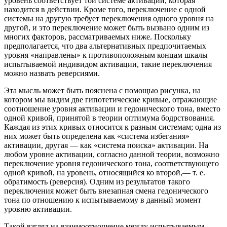
уровень соответствует той системе активаций, которая
находится в действии. Кроме того, переключение с одной
системы на другую требует переключения одного уровня на
другой, и это переключение может быть вызвано одним из
многих факторов, рассматриваемых ниже. Поскольку
предполагается, что два альтернативных предпочитаемых
уровня «направлены» к противоположным концам шкалы
испытываемой индивидом активации, такие переключения
можно назвать реверсиями.
Эта мысль может быть пояснена с помощью рисунка, на
котором мы видим две гипотетические кривые, отражающие
соотношение уровня активации и гедонического тона, вместо
одной кривой, принятой в теории оптимума бодрствования.
Каждая из этих кривых относится к разным системам; одна из
них может быть определена как «система избегания»
активации, другая — как «система поиска» активации. На
любом уровне активации, согласно данной теории, возможно
переключение уровня гедонического тона, соответствующего
одной кривой, на уровень, относящийся ко второй,— т. е.
обратимость (реверсия). Одним из результатов такого
переключения может быть внезапная смена гедонического
тона по отношению к испытываемому в данный момент
уровню активации.
Такой взгляд на взаимоотношение между испытываемым