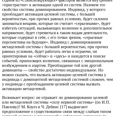
Одним из «стабилизирующих» факторов является внутреннее
«пристрастие» к активации одной из систем. Назовем это
свойство системы доминированием. Индивид, у которого
преобладает активация целевой системы, с большей
вероятностью, при прочих равных условиях, будет склонен
заниматься вещами, которые он считает «серьезными», будет
избегать ситуаций, вызывающих волнение и дополнительное
напряжение, будет стремиться к таким видам деятельности,
которые содержат в себе, с его точки зрения, «серьезные
перспективы на будущее». Индивид с доминированием
метацелевой системы с большей вероятностью, при прочих
равных условиях, будет работать легко и играючи, он
ориентирован на «сейчас» и «здесь» и находится в поиске
событий, приносящих волнение, связанных с эмоциональным
возбуждением и азартом. Преобладание той или другой
доминанты — свойство достаточно индивидуальное. Но
можно сказать, что вызвать активацию целевой системы у
индивида с доминантной метацелевой системой сложнее, чем
у индивида с преобладанием целевой системы вызвать
активацию метацелевой.
Возникает вопрос: не отражает ли доминирование целевой
или метацелевой системы «силу нервной системы» (по И.П.
Павлову)? М. Коулз и Ч. Дейвис [17] выдвигают
предположение о существовании связи между слабым типом