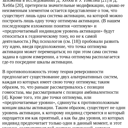
заложены в исследованиях Д. Хебба и У. Томсона [21] и Д.
Хебба [20], претерпела значительные модификации, однако ее
неизменным элементом остается представление о том, что
существует лишь одна система активации, на которой можно
построить лишь одну точку оптимума активации. (В нашем
последующем изложении понятия «оптимум» и
«предпочитаемый индивидом уровень активации» будут
относиться к гедоническому тону, но не к самой
деятельности.) Ряд психологов (см. [18]) пробовали развить
эту идею, введя предположение, что точка оптимума
активации может перемещаться; но при этом сама система
задана в одном измерении, а точка оптимума располагается
где-то посредине шкалы активации.
В противоположность этому теория реверсивности
предполагает существование двух альтернативных систем,
каждая из которых имеет свою точку оптимума; таким
образом, то, что раньше рассматривалось с позиции
гомеостаза, мы рассматриваем с позиции амбивалентности
[4]. Кроме того, эти две точки оптимума, или
«предпочитаемые уровни», сдвинуты к противоположным
концам шкалы активации. Таким образом, существует не один
уровень активации, к которому индивид стремится и который
ощущается им как приятный, а как бы два уровня, из которых
индивид предпочитает только один в данный момент, и этот