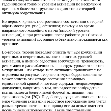
гедоническим тоном и уровнем активации по нескольким
причинам более конструктивен в сравнении с теорией
оптимума бодрствования.
Во-первых, кривые, построенные в соответствии с теорией
обратимости (см. рис.), объясняют, почему и во время
напряженного хоккейного матча (высокий уровень
активации), и при релаксации после рабочего дня (низкий
уровень активации) состояние субъективно переживается как
приятное.
Во-вторых, теория позволяет описать
четыре
комбинации
приятных и неприятных, высоких и низких уровней
активации, а именно: радостное возбуждение, тревожность,
релаксация и расслабленность — и структурные отношения
между ними. Эти четыре типа активации приблизительно
отражены на рисунке. Теория оптимума бодрствования не
может описать эти четыре состояния с помощью
единственной кривой и поэтому содержит неправомерные
допущения, например, о том, что радостное возбуждение
всегда является более низкой формой активации, чем
тревожность (см. [20]). Подобное допущение означает, что по
мере усиления активации радостное возбуждение появляется
раньше тревожности и что индивид всегда испытывает его
после снижения тревожности. Такие представления