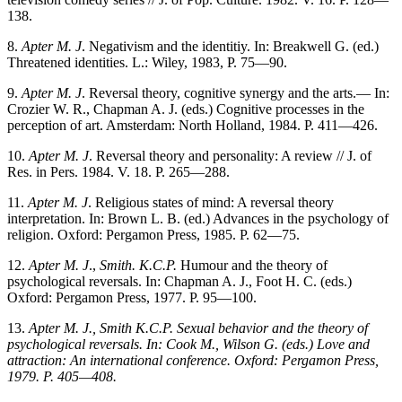
138.
8.
Apter M. J
. Negativism and the identitiy. In: Breakwell G. (ed.)
Threatened identities. L.: Wiley, 1983, P. 75—90.
9.
Apter M. J
. Reversal theory, cognitive synergy and the arts.— In:
Crozier W. R., Chapman A. J. (eds.) Cognitive processes in the
perception of art. Amsterdam: North Holland, 1984. P. 411—426.
10.
Apter M. J
. Reversal theory and personality: A review // J. of
Res. in Pers. 1984. V. 18. P. 265—288.
11.
Apter M. J
. Religious states of mind: A reversal theory
interpretation. In: Brown L. B. (ed.) Advances in the psychology of
religion. Oxford: Pergamon Press, 1985. P. 62—75.
12.
Apter M. J
.,
Smith. К.С.Р.
Humour and the theory of
psychological reversals. In: Chapman A. J., Foot H. C. (eds.)
Oxford: Pergamon Press, 1977. P. 95—100.
13.
Apter M. J., Smith К.С.Р. Sexual behavior and the theory of
psychological reversals. In: Cook M., Wilson G. (eds.) Love and
attraction: An international conference. Oxford: Pergamon Press,
1979. P. 405—408.