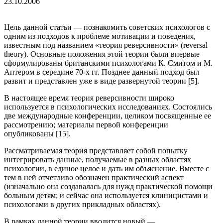
23.10.2006
Цель данной статьи — познакомить советских психологов с
одним из подходов к проблеме мотивации и поведения,
известным под названием «теория реверсивности» (reversal
theory). Основные положения этой теории были впервые
сформулированы британскими психологами К. Смитом и М.
Аптером в середине 70-х гг. Позднее данный подход был
развит и представлен уже в виде развернутой теории [5].
В настоящее время теория реверсивности широко
используется в психологических исследованиях. Состоялись
две международные конференции, целиком посвященные ее
рассмотрению; материалы первой конференции
опубликованы [15].
Рассматриваемая теория представляет собой попытку
интегрировать данные, получаемые в разных областях
психологии, в единое целое и дать им объяснение. Вместе с
тем в ней отчетливо обозначен практический аспект
(изначально она создавалась для нужд практической помощи
больным детям; и сейчас она используется клиницистами и
психологами в других прикладных областях).
В рамках данной теории вводится новый —