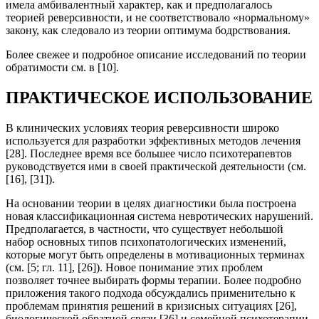
имела амбивалентный характер, как и предполагалось
теорией реверсивности, и не соответствовало «нормальному»
закону, как следовало из теории оптимума бодрствования.
Более свежее и подробное описание исследований по теории
обратимости см. в [10].
ПРАКТИЧЕСКОЕ ИСПОЛЬЗОВАНИЕ
В клинических условиях теория реверсивности широко
используется для разработки эффективных методов лечения
[28]. Последнее время все большее число психотерапевтов
руководствуется ими в своей практической деятельности (см.
[16], [31]).
На основании теории в целях диагностики была построена
новая классификационная система невротических нарушений.
Предполагается, в частности, что существует небольшой
набор основных типов психопатологических изменений,
которые могут быть определены в мотивационных терминах
(см. [5; гл. 11], [26]). Новое понимание этих проблем
позволяет точнее выбирать формы терапии. Более подробно
приложения такого подхода обсуждались применительно к
проблемам принятия решений в кризисных ситуациях [26],
биологической обратной связи [36] и семейной психотерапии