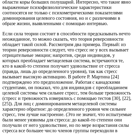
области коры больших полушарий. Интересно, что такие явно
выраженные психофизиологические характеристики
соотносятся не только с психометрическими показателями
доминирования целевого состояния, но и с различиями в
образе жизни, выявленными с помощью интервью.
Если сила теории состоит в способности предсказывать нечто
неожиданное, то можно сказать, что теория реверсивности
обладает такой силой. Рассмотрим два примера. Первый: из
теории реверсивности следует, что стресс не у всех вызывает
отрицательные эмоции; напротив, среди индивидов, у
которых преобладает метацелевая система, встречаются те,
кто в какой-то степени получает удовольствие от стресса
(правда, лишь до определенного уровня), так как стресс
вызывает высокую активацию. В работе Р. Мартина [24]
подтверждено это предположение. Работая с канадскими
студентами, он показал, что для индивидов с преобладанием
целевой системы чем сильнее стресс, тем больше тревожность
(стресс и тревожность измерялись с помощью тестов [30], [22],
[25]). Для лиц с доминированием метацелевой системы
характерно обратное: до определенного уровня чем сильнее
стресс, тем лучше настроение. (Это не значит, что испытуемые
были менее уязвимы для стресса: до какой-то степени они
получали от него удовольствие, но по мере возрастания силы
стресса все большее число членов группы переходили в