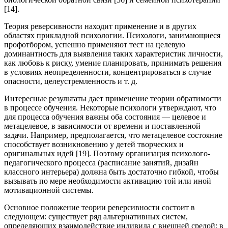
[14].
Теория реверсивности находит применение и в других
областях прикладной психологии. Психологи, занимающиеся
профотбором, успешно применяют тест на целевую
доминантность для выявления таких характеристик личности,
как любовь к риску, умение планировать, принимать решения
в условиях неопределенности, концентрироваться в случае
опасности, целеустремленность и т. д.
Интересные результаты дает применение теории обратимости
в процессе обучения. Некоторые психологи утверждают, что
для процесса обучения важны оба состояния — целевое и
метацелевое, в зависимости от времени и поставленной
задачи. Например, предполагается, что метацелевое состояние
способствует возникновению у детей творческих и
оригинальных идей [19]. Поэтому организация психолого-
педагогического процесса (расписание занятий, дизайн
классного интерьера) должна быть достаточно гибкой, чтобы
вызывать по мере необходимости активацию той или иной
мотивационной системы.
Основное положение теории реверсивности состоит в
следующем: существует ряд альтернативных систем,
определяющих взаимодействие индивида с внешней средой; в