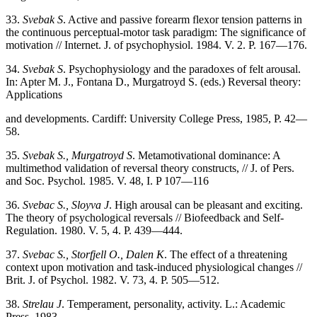
33.
Svebak S
. Active and passive forearm flexor tension patterns in
the continuous perceptual-motor task paradigm: The significance of
motivation // Internet. J. of psychophysiol. 1984. V. 2. P. 167—176.
34.
Svebak S
. Psychophysiology and the paradoxes of felt arousal.
In: Apter M. J., Fontana D., Murgatroyd S. (eds.) Reversal theory:
Applications
and developments. Cardiff: University College Press, 1985, P. 42—
58.
35.
Svebak S., Murgatroyd S
. Metamotivational dominance: A
multimethod validation of reversal theory constructs, // J. of Pers.
and Soc. Psychol. 1985. V. 48, I. P 107—116
36.
Svebac S., Sloyva J
. High arousal can be pleasant and exciting.
The theory of psychological reversals // Biofeedback and Self-
Regulation. 1980. V. 5, 4. P. 439—444.
37.
Svebac S., Storfjell O., Dalen K
. The effect of a threatening
context upon motivation and task-induced physiological changes //
Brit. J. of Psychol. 1982. V. 73, 4. P. 505—512.
38.
Strelau J
. Temperament, personality, activity. L.: Academic
Press, 1983.