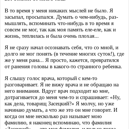
В то время у меня никаких мыслей не было. Я
засыпал, просыпался. Думать о чем-нибудь, раз­
мышлять, вспоминать что-нибудь в то время я
совсем не мог, так как моя память еле-еле, как и
жизнь, теплилась и была очень плохая...
Я не сразу начал осознавать себя, что со мной, и
долго не мог понять (в течение многих суток!), где
же у меня рана... Я просто, кажется, превратился
от ранения головы в какого-то странного ребенка.
Я слышу голос врача, который с кем-то
разговаривает. Я не вижу врача и не обращаю на
него вни­мания. Вдруг врач подходит ко мне,
дотрагивается до меня чем-то и спрашивает: «Ну,
как дела, товарищ Засецкий?» Я молчу, но уже
начинаю думать, а что же это он мне говорит. И
когда он мне несколько раз называет мою
фамилию, я наконец вспоминаю, что фамилия
«Засецкий» — это моя фамилия, и только тогда