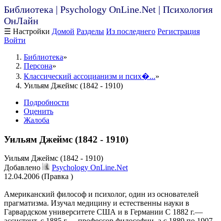
Библиотека | Psychology OnLine.Net | Психология
ОнЛайн
☰ Настройки
Домой
Разделы
Из последнего
Регистрация
Войти
Библиотека
Персона
Классический ассоцианизм и псих�...
Уильям Джеймс (1842 - 1910)
Подробности
Оценить
Жалоба
Уильям Джеймс (1842 - 1910)
Уильям Джеймс (1842 - 1910)
Добавлено
Psychology OnLine.Net
12.04.2006 (Правка )
Американский философ и психолог, один из основателей
прагматизма. Изучал медицину и естественны науки в
Гарвардском университете США и в Германии С 1882 г.—
ассистент, с 1885 г.— профессор философии, а с 1889 по 1907