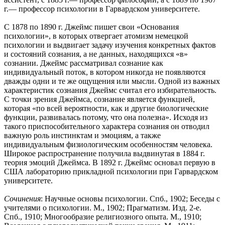
г.— профессор психологии в Гарвардском университете.
С 1878 по 1890 г. Джеймс пишет свои «Основания
психологии», в которых отвергает атомизм немецкой
психологии и выдвигает задачу изучения конкретных фактов
и состояний сознания, а не данных, находящихся «в»
сознании. Джеймс рассматривал сознание как
индивидуальный поток, в котором никогда не появляются
дважды одни и те же ощущения или мысли. Одной из важных
характеристик сознания Джеймс считал его избирательность.
С точки зрения Джеймса, сознание является функцией,
которая «по всей вероятности, как и другие биологические
функции, развивалась потому, что она полезна». Исходя из
такого приспособительного характера сознания он отводил
важную роль инстинктам и эмоциям, а также
индивидуальным физиологическим особенностям человека.
Широкое распространение получила выдвинутая в 1884 г.
теория эмоций Джеймса. В 1892 г. Джеймс основал первую в
США лабораторию прикладной психологии при Гарвардском
университете.
Сочинения
: Научные основы психологии. Спб., 1902; Беседы с
учителями о психологии. М., 1902; Прагматизм. Изд. 2-е.
Спб., 1910; Многообразие религиозного опыта. М., 1910;