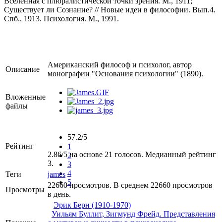
Вселенная с плюралистической точки зрения. М., 1911;
Существует ли Сознание? // Новые идеи в философии. Вып.4.
Спб., 1913. Психология. М., 1991.
Американский философ и психолог, автор
Описание
монографии "Основания психологии" (1890).
Вложенные
файлы
57.2/5
Рейтинг
1
2.86/5 на основе 21 голосов. Медианный рейтинг
2
3.
3
4
Теги
james
5
22660 просмотров. В среднем 22660 просмотров
Просмотры
в день.
Эрик Берн (1910-1970)
Уильям Буллит, Зигмунд Фрейд. Представления