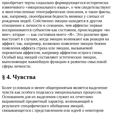
приобретает черты социально формирующегося исторически
изменчивого «эмоционального языка», о чем свидетельствуют
и многочисленные этнографические описания, и такие факты,
как, например, своеобразная бедность мимики у слепых от
рождения людей. Собственно эмоции находятся в другом
отношении к личности и сознанию, чем аффекты: первые
воспринимаются субъектом как состояния, происходящие «во
мне», вторые — как состояния моего «Я». Это различие ярко
выступает в случаях, когда эмоции возникают как реакция на
аффект; так, например, возможно появление эмоции боязни
появления аффекта страха или эмоции, вызываемой
пережитым аффектом, например аффектом острого гнева.
Особый вид эмоций составляют эстетические эмоции,
выполняющие важнейшую функцию в развитии смысловой
сферы личности.
§ 4. Чувства
Более условным и менее общепринятым является выделение
чувств как особого подкласса эмоциональных процессов.
Основанием для их выделения служит их отчетливо
выраженный предметный характер, возникающий в
результате специфического обобщения эмоций,
связывающегося с представлением или идеей о некотором