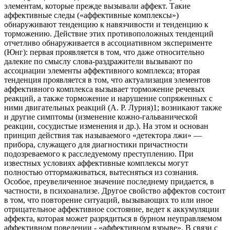
элементам, которые прежде вызывали аффект. Такие
аффективные следы («аффективные комплексы»)
обнаруживают тенденцию к навязчивости и тенденцию к
торможению. Действие этих противоположных тенденций
отчетливо обнаруживается в ассоциативном эксперименте
(Юнг): первая проявляется в том, что даже относительно
далекие по смыслу слова-раздражители вызывают по
ассоциации элементы аффективного комплекса; вторая
тенденция проявляется в том, что актуализация элементов
аффективного комплекса вызывает торможение речевых
реакций, а также торможение и нарушение сопряженных с
ними двигательных реакций (А. Р. Лурия)1; возникают также
и другие симптомы (изменение кожно-гальванической
реакции, сосудистые изменения и др.). На этом и основан
принцип действия так называемого «детектора лжи» —
прибора, служащего для диагностики причастности
подозреваемого к расследуемому преступлению. При
известных условиях аффективные комплексы могут
полностью оттормаживаться, вытесняться из сознания.
Особое, преувеличенное значение последнему придается, в
частности, в психоанализе. Другое свойство аффектов состоит
в том, что повторение ситуаций, вызывающих то или иное
отрицательное аффективное состояние, ведет к аккумуляции
аффекта, которая может разрядиться в бурном неуправляемом
аффективном поведении - «аффективном взрыве». В связи с