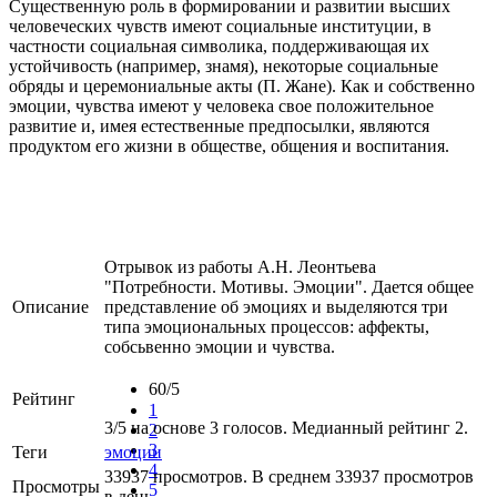
Существенную роль в формировании и развитии высших
человеческих чувств имеют социальные институции, в
частности социальная символика, поддерживающая их
устойчивость (например, знамя), некоторые социальные
обряды и церемониальные акты (П. Жане). Как и собственно
эмоции, чувства имеют у человека свое положительное
развитие и, имея естественные предпосылки, являются
продуктом его жизни в обществе, общения и воспитания.
Отрывок из работы А.Н. Леонтьева
"Потребности. Мотивы. Эмоции". Дается общее
Описание
представление об эмоциях и выделяются три
типа эмоциональных процессов: аффекты,
собсьвенно эмоции и чувства.
60/5
Рейтинг
1
3/5 на основе 3 голосов. Медианный рейтинг 2.
2
3
Теги
эмоции
4
33937 просмотров. В среднем 33937 просмотров
Просмотры
5
в день.