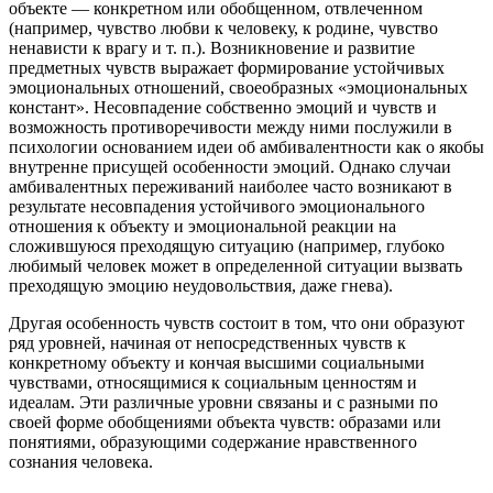
объекте — конкретном или обобщенном, отвлеченном
(например, чувство любви к человеку, к родине, чувство
ненависти к врагу и т. п.). Возникновение и развитие
предметных чувств выражает формирование устойчивых
эмоциональных отношений, своеобразных «эмоциональных
констант». Несовпадение собственно эмоций и чувств и
возможность противоречивости между ними послужили в
психологии основанием идеи об амбивалентности как о якобы
внутренне присущей особенности эмоций. Однако случаи
амбивалентных переживаний наиболее часто возникают в
результате несовпадения устойчивого эмоционального
отношения к объекту и эмоциональной реакции на
сложившуюся преходящую ситуацию (например, глубоко
любимый человек может в определенной ситуации вызвать
преходящую эмоцию неудовольствия, даже гнева).
Другая особенность чувств состоит в том, что они образуют
ряд уровней, начиная от непосредственных чувств к
конкретному объекту и кончая высшими социальными
чувствами, относящимися к социальным ценностям и
идеалам. Эти различные уровни связаны и с разными по
своей форме обобщениями объекта чувств: образами или
понятиями, образующими содержание нравственного
сознания человека.