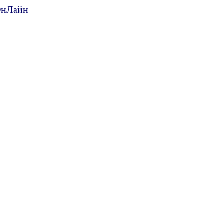
 ОнЛайн