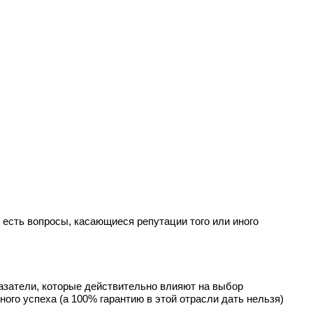
 есть вопросы, касающиеся репутации того или иного
казатели, которые действительно влияют на выбор
ного успеха (а 100% гарантию в этой отрасли дать нельзя)