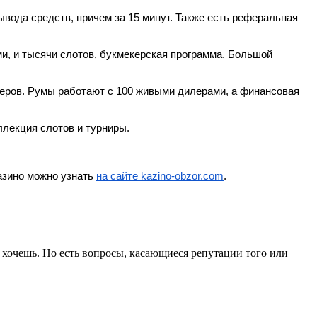
вывода средств, причем за 15 минут. Также есть реферальная
ми, и тысячи слотов, букмекерская программа. Большой
йдеров. Румы работают с 100 живыми дилерами, а финансовая
ллекция слотов и турниры.
азино можно узнать
на сайте kazino-obzor.com
.
е хочешь. Но есть вопросы, касающиеся репутации того или