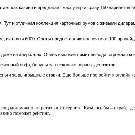
тает как казино и предлагает массу игр и сразу 150 вариантов 
я. Тут и отличная коллекция карточных румов с живыми дилера
ме, их почти 6000. Слоты предоставляются почти от 100 прова
 даже на хайроллах. Очень высокий лимит вывода, огромная ко
зионный софт, бонусы за несколько первых депозитов.
еньги за выигрышные ставки. Еще больше про рейтинг онлайн к
лощадок можно встретить в Интернете. Казалось бы – играй, гд
казино поможет рейтинг.