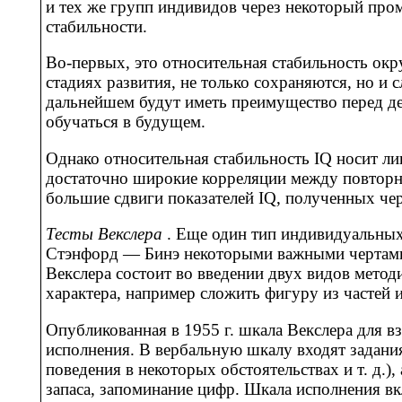
и тех же групп индивидов через некоторый про
стабильности.
Во-первых, это относительная стабильность ок
стадиях развития, не только сохраняются, но и
дальнейшем будут иметь преимущество перед дет
обучаться в будущем.
Однако относительная стабильность IQ носит л
достаточно широкие корреляции между повтор
большие сдвиги показателей IQ, полученных чер
Тесты Векслера
. Еще один тип индивидуальных 
Стэнфорд — Бинэ некоторыми важными чертами,
Векслера состоит во введении двух видов метод
характера, например сложить фигуру из частей и 
Опубликованная в 1955 г. шкала Векслера для в
исполнения. В вербальную шкалу входят задани
поведения в некоторых обстоятельствах и т. д.)
запаса, запоминание цифр. Шкала исполнения вк