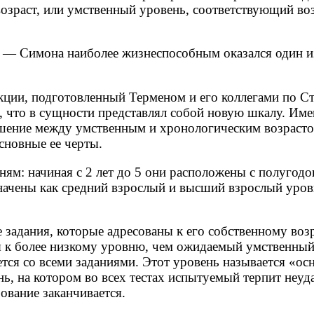
возраст, или умственный уровень, соответствующий во
э — Симона наиболее жизнеспособным оказался один 
кции, подготовленный Терменом и его коллегами по Стэ
, что в сущности представлял собой новую шкалу. Име
ошение между умственным и хронологическим возрасто
сновные ее черты.
ям: начиная с 2 лет до 5 они расположены с полугодов
ачены как средний взрослый и высший взрослый уровн
 задания, которые адресованы к его собственному во
ся к более низкому уровню, чем ожидаемый умственны
ется со всеми заданиями. Этот уровень называется «ос
ень, на котором во всех тестах испытуемый терпит неу
ование заканчивается.