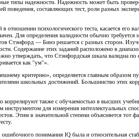
ные типы надежности. Надежность может быть провере
й поведения, составляющих тест, роли разных экспер
в отношении психологического теста, касается его вали
значен. Для определения валидности обычно требуется 
тов Стэнфорд — Бинэ решается с разных сторон. Изуче
ти. Содержание этих заданий расположено в диапазо
ожно утверждать, что Стэнфордская шкала валидна по 
ивается как "ум"».
внешнему критерию», определяется главным образом п
зателями школьных достижений. Большинство этих кор
о коррелируют также с обучаемостью в высших учебн
м инструментом для измерения интеллектуальных спосо
стов. Этим в значительной степени объясняется тот фа
есту.
о ошибочного понимания IQ была и относительная ста