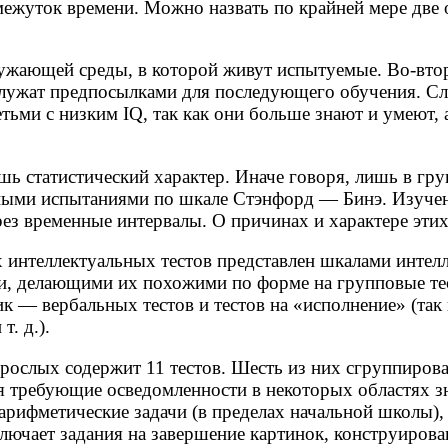
межуток времени. Можно назвать по крайней мере две
ружающей среды, в которой живут испытуемые. Во-вто
 служат предпосылками для последующего обучения. Сл
ьми с низким IQ, так как они больше знают и умеют, 
ишь статистический характер. Иначе говоря, лишь в г
ными испытаниями по шкале Стэнфорд — Бинэ. Изучен
ез временные интервалы. О причинах и характере этих 
интеллектуальных тестов представлен шкалами интелл
 делающими их похожими по форме на групповые тес
ик — вербальных тестов и тестов на «исполнение» (так
т. д.).
зрослых содержит 11 тестов. Шесть из них сгруппиро
я требующие осведомленности в некоторых областях зн
, арифметические задачи (в пределах начальной школы)
лючает задания на завершение картинок, конструирова