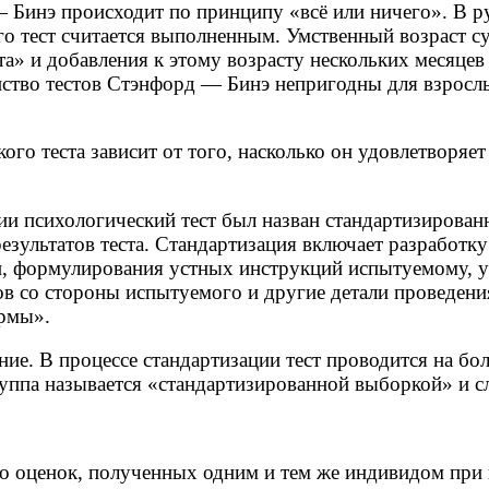
Бинэ происходит по принципу «всё или ничего». В рук
го тест считается выполненным. Умственный возраст с
а» и добавления к этому возрасту нескольких месяцев
тво тестов Стэнфорд — Бинэ непригодны для взрослых,
ого теста зависит от того, насколько он удовлетворя
ии психологический тест был назван стандартизирован
езультатов теста. Стандартизация включает разработк
и, формулирования устных инструкций испытуемому, у
ов со стороны испытуемого и другие детали проведени
ормы».
ние. В процессе стандартизации тест проводится на 
группа называется «стандартизированной выборкой» и 
тво оценок, полученных одним и тем же индивидом при