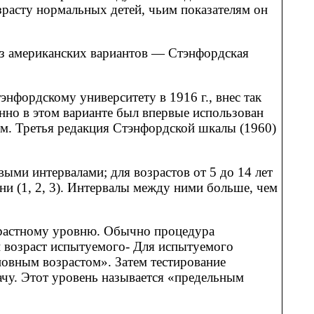
зрасту нормальных детей, чьим показателям он
из американских вариантов — Стэнфордская
нфордскому университету в 1916 г., внес так
нно в этом варианте был впервые использован
м. Третья редакция Стэнфордской шкалы (1960)
ыми интервалами; для возрастов от 5 до 14 лет
и (1, 2, 3). Интервалы между ними больше, чем
зрастному уровню. Обычно процедура
й возраст испытуемого- Для испытуемого
новным возрастом». Затем тестирование
дачу. Этот уровень называется «предельным