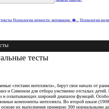
 тексты
Психология личности, мотивации, �...
Психология инди
есты
уальные тесты
аемые «тестами интеллекта», берут свое начало от ра
э и Симоном для отбора умственно отсталых детей. Пе
и и охватывающих широкий диапазон функций. Особо
новные компоненты интеллекта. Во второй шкале (1908
основе их выполнения примерно 300 нормальными дет