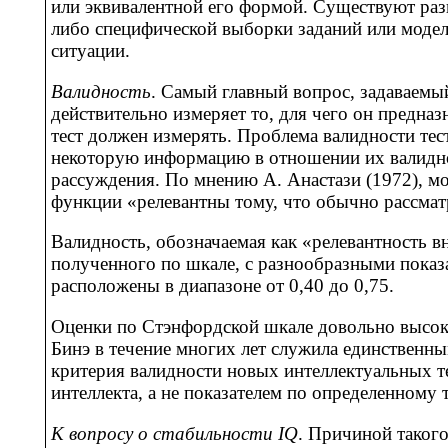
или эквивалентной его формой. Существуют раз
либо специфической выборки заданий или моделе
ситуации.
Валидность
. Самый главный вопрос, задаваемый 
действительно измеряет то, для чего он предна
тест должен измерять. Проблема валидности тес
некоторую информацию в отношении их валиднос
рассуждения. По мнению А. Анастази (1972), м
функции «релевантны тому, что обычно рассматр
Валидность, обозначаемая как «релевантность 
полученного по шкале, с разнообразными пока
расположены в диапазоне от 0,40 до 0,75.
Оценки по Стэнфордской шкале довольно высок
Бинэ в течение многих лет служила единственны
критерия валидности новых интеллектуальных те
интеллекта, а не показателем по определенному т
К вопросу о стабильности IQ
. Причиной таког