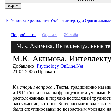
Закрыть
Библиотека
Хрестоматия
Учебная литература
Оригинальные
Подробности
Оценить
Жалоба
М.К. Акимова. Интеллектуальные т
М.К. Акимова. Интеллект
Добавлено
Psychology OnLine.Net
21.04.2006 (Правка )
К истории вопроса
. Тесты, традиционно назыв
и 1911) были созданы французскими учеными Бин
расположенных в порядке восходящей трудност
рассуждение, которые Бинэ рассматривал как ос
были сгруппированы по возрастным уровням на 