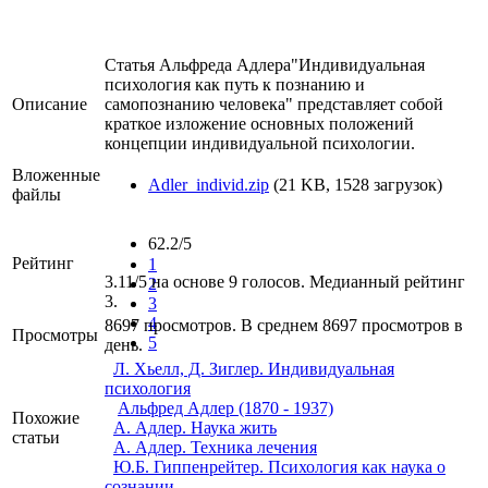
Статья Альфреда Адлера"Индивидуальная
психология как путь к познанию и
Описание
самопознанию человека" представляет собой
краткое изложение основных положений
концепции индивидуальной психологии.
Вложенные
Adler_individ.zip
(21 KB, 1528 загрузок)
файлы
62.2/5
Рейтинг
1
3.11/5 на основе 9 голосов. Медианный рейтинг
2
3.
3
4
8697 просмотров. В среднем 8697 просмотров в
Просмотры
5
день.
Л. Хьелл, Д. Зиглер. Индивидуальная
психология
Альфред Адлер (1870 - 1937)
Похожие
А. Адлер. Наука жить
статьи
А. Адлер. Техника лечения
Ю.Б. Гиппенрейтер. Психология как наука о
сознании