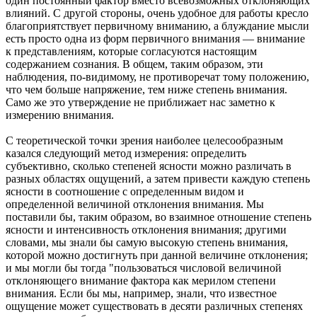
один постоянный фактор вместо всевозможных отклоняющих
влияний. С другой стороны, очень удобное для работы кресло
благоприятствует первичному вниманию, а блуждание мысли
есть просто одна из форм первичного внимания — внимание
к представлениям, которые согласуются настоящим
содержанием сознания. В общем, таким образом, эти
наблюдения, по-видимому, не противоречат тому положению,
что чем больше напряжение, тем ниже степень внимания.
Само же это утверждение не приближает нас заметно к
измерению внимания.
С теоретической точки зрения наиболее целесообразным
казался следующий метод измерения: определить
субъективно, сколько степеней ясности можно различать в
разных областях ощущений, а затем привести каждую степень
ясности в соотношение с определенным видом и
определенной величиной отклонения внимания. Мы
поставили бы, таким образом, во взаимное отношение степень
ясности и интенсивность отклонения внимания; другими
словами, мы знали бы самую высокую степень внимания,
которой можно достигнуть при данной величине отклонения;
и мы могли бы тогда "пользоваться числовой величиной
отклоняющего внимание фактора как мерилом степени
внимания. Если бы мы, например, знали, что известное
ощущение может существовать в десяти различных степенях