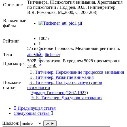
Титченера. [Психология внимания. Хрестоматия
Описание
по психологии / Под ред. Ю.Б. Гиппенрейтер,
В.Я. Романова. М.,2000, С. 206-208]
Вложенные
файлы
100/5
Рейтинг
1
5/5 на основе 1 голосов. Медианный рейтинг 5.
2
3
Теги
attention
,
titchener
4
5028 просмотров. В среднем 5028 просмотров в
Просмотры
5
день.
Э. Титченер. Переживание процессов внимания
Э. Титченер. Развитие внимания
Похожие
Э. Титченер. Постулаты структурной
статьи
психологии
Эдвард Титченер (1867-1927)
Э. Б. Титченер. Два уровня сознания
Предыдущая статья
Следующая статья
Шаблон:
ok ►