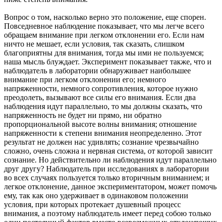
Вопрос о том, насколько верно это положение, еще спорен.
Повседневное наблюдение показывает, что мы легче всего
обращаем внимание при легком отклонении его. Если нам
ничто не мешает, если условия, так сказать, слишком
благоприятны для внимания, тогда мы ими не пользуемся;
наша мысль блуждает. Эксперимент показывает также, что и
наблюдатель в лаборатории обнаруживает наибольшее
внимание при легком отклонении его; немного
напряженности, немного сопротивления, которое нужно
преодолеть, вызывают все силы его внимания. Если два
наблюдения идут параллельно, то мы должны сказать, что
напряженность не будет ни прямо, ни обратно
пропорциональной высоте волны внимания; отношение
напряженности к степени внимания неопределенно. Этот
результат не должен нас удивлять; сознание чрезвычайно
сложно, очень сложна и нервная система, от которой зависит
сознание. Но действительно ли наблюдения идут параллельно
друг другу? Наблюдатель при исследованиях в лаборатории
во всех случаях пользуется только вторичным вниманием; и
легкое отклонение, данное экспериментатором, может помочь
ему, так как оно удерживает в одинаковом положении
условия, при которых протекает душевный процесс
внимания, а поэтому наблюдатель имеет перед собою только