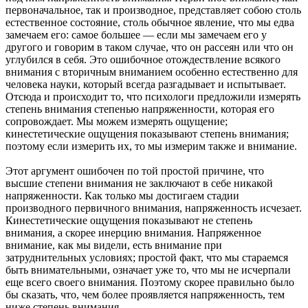
первоначальное, так и производное, представляет собою столь
естественное состояние, столь обычное явление, что мы едва
замечаем его: самое большее — если мы замечаем его у
другого и говорим в таком случае, что он рассеян или что он
углубился в себя. Это ошибочное отождествление всякого
внимания с вторичным вниманием особенно естественно для
человека науки, который всегда разгадывает и испытывает.
Отсюда и происходит то, что психологи предложили измерять
степень внимания степенью напряженности, которая его
сопровождает. Мы можем измерять ощущение;
кинестетические ощущения показывают степень внимания;
поэтому если измерить их, то мы измерим также и внимание.
Этот аргумент ошибочен по той простой причине, что
высшие степени внимания не заключают в себе никакой
напряженности. Как только мы достигаем стадии
производного первичного внимания, напряженность исчезает.
Кинестетические ощущения показывают не степень
внимания, а скорее инерцию внимания. Напряженное
внимание, как мы видели, есть внимание при
затруднительных условиях; простой факт, что мы стараемся
быть внимательными, означает уже то, что мы не исчерпали
еще всего своего внимания. Поэтому скорее правильно было
бы сказать, что, чем более проявляется напряженность, тем
ниже степень внимания.