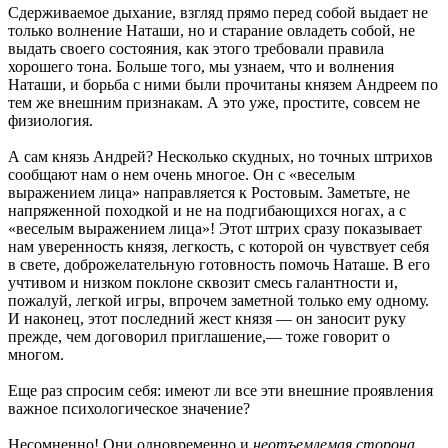
Сдерживаемое дыхание, взгляд прямо перед собой выдает не
только волнение Наташи, но и старание овладеть собой, не
выдать своего состояния, как этого требовали правила
хорошего тона. Больше того, мы узнаем, что и волнения
Наташи, и борьба с ними были прочитаны князем Андреем по
тем же внешним признакам. А это уже, простите, совсем не
физиология.
А сам князь Андрей? Несколько скудных, но точных штрихов
сообщают нам о нем очень многое. Он с «веселым
выражением лица» направляется к Ростовым. Заметьте, не
напряженной походкой и не на подгибающихся ногах, а с
«веселым выражением лица»! Этот штрих сразу показывает
нам уверенность князя, легкость, с которой он чувствует себя
в свете, доброжелательную готовность помочь Наташе. В его
учтивом и низком поклоне сквозит смесь галантности и,
пожалуй, легкой игры, впрочем заметной только ему одному.
И наконец, этот последний жест князя — он заносит руку
прежде, чем договорил приглашение,— тоже говорит о
многом.
Еще раз спросим себя: имеют ли все эти внешние проявления
важное психологическое значение?
Несомненно! Они одновременно и
неотъемлемая сторона