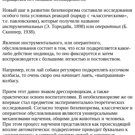
Новый шаг в развитии бихевиоризма составили исследования
особого типа условных реакций (наряду с «классическими»,
т.е. павловскими), которые получили название
инструментальных
(Э. Торндайк, 1898) или
оперантных
(Б.
Скиннер, 1938).
Явление инструментального, или оперантного,
обусловливания состоит в том, что если подкрепляется какое-
либо действие индивида, то оно фиксируется и затем
воспроизводится с большими легкостью и постоянством.
Например, если лай собаки регулярно подкреплять кусочком
колбасы, то очень скоро она начинает лаять, «выпрашивая»
колбасу.
Прием этот давно знаком дрессировщикам, а также
практически освоен воспитателями. В необихевиоризме же он
впервые стал предметом экспериментально-теоретических
исследований. Согласно теории бихевиоризма, классическое и
оперантное обусловливания являются универсальными
механизмами научения, общими для животных и человека.
При этом процесс научения представлялся как происходящий
вполне автоматически: подкрепление приводит буквально к
«закреплению» в нервной системе связей и успешных