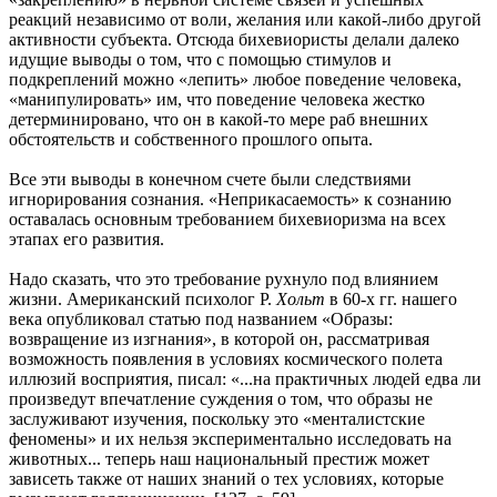
реакций независимо от воли, желания или какой-либо другой
активности субъекта. Отсюда бихевиористы делали далеко
идущие выводы о том, что с помощью стимулов и
подкреплений можно «лепить» любое поведение человека,
«манипулировать» им, что поведение человека жестко
детерминировано, что он в какой-то мере раб внешних
обстоятельств и собственного прошлого опыта.
Все эти выводы в конечном счете были следствиями
игнорирования сознания. «Неприкасаемость» к сознанию
оставалась основным требованием бихевиоризма на всех
этапах его развития.
Надо сказать, что это требование рухнуло под влиянием
жизни. Американский психолог Р.
Хольт
в 60-х гг. нашего
века опубликовал статью под названием «Образы:
возвращение из изгнания», в которой он, рассматривая
возможность появления в условиях космического полета
иллюзий восприятия, писал: «...на практичных людей едва ли
произведут впечатление суждения о том, что образы не
заслуживают изучения, поскольку это «менталистские
феномены» и их нельзя экспериментально исследовать на
животных... теперь наш национальный престиж может
зависеть также от наших знаний о тех условиях, которые