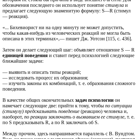
обозначения последнего он использует понятие
стимула
и
предлагает следующую знаменитую формулу: S—R (стимул
— реакция).
«... Бихевиорист ни на одну минуту не может допустить,
чтобы какая-нибудь из человеческих реакций не могла быть
описана в этих терминах»,— пишет Дж. Уотсон [115, с. 436].
Затем он делает следующий шаг: объявляет отношение S — R
единицей поведения
и ставит перед психологией следующие
ближайшие задачи:
— выявить и описать типы реакций;
— исследовать процесс их образования;
— изучить законы их комбинаций, т. е. образования сложного
поведения.
В качестве общих окончательных
задач психологии
он
намечает следующие две: прийти к тому, чтобы
по ситуации
(стимулу) предсказывать поведение
(реакцию) человека и,
наоборот,
по реакции заключать о вызвавшем ее стимуле
, т. е.
по S предсказывать R, а по R заключать об S.
Между прочим, здесь напрашивается параллель с В. Вундтом.