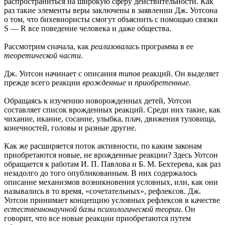
распространиться на широкую сферу действительности. Как
раз такие элементы веры заключены в заявлении Дж. Уотсона
о том, что бихевиористы смогут объяснить с помощью связки
S — R все поведение человека и даже общества.
Рассмотрим сначала, как
реализовалась
программа в ее
теоретической части
.
Дж. Уотсон начинает с описания
типов
реакций. Он выделяет
прежде всего реакции
врожденные
и
приобретенные
.
Обращаясь к изучению новорожденных детей, Уотсон
составляет список врожденных реакций. Среди них такие, как
чихание, икание, сосание, улыбка, плач, движения туловища,
конечностей, головы и разные другие.
Как же расширяется поток активности, по каким законам
приобретаются новые, не врожденные реакции? Здесь Уотсон
обращается к работам И. П. Павлова и Б. М. Бехтерева, как раз
незадолго до того опубликованным. В них содержалось
описание механизмов возникновения условных, или, как они
назывались в то время, «сочетательных», рефлексов. Дж.
Уотсон принимает концепцию условных рефлексов в качестве
естественнонаучной базы психологической теории
. Он
говорит, что все новые реакции приобретаются путем