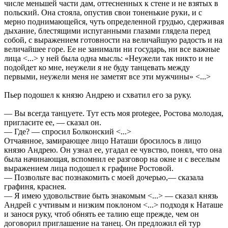
числе меньшей части дам, оттесненных к стене и не взятых в
польский. Она стояла, опустив свои тоненькие руки, и с
мерно поднимающейся, чуть определенной грудью, сдерживая
дыхание, блестящими испуганными глазами глядела перед
собой, с выражением готовности на величайшую радость и на
величайшее горе. Ее не занимали ни государь, ни все важные
лица <...> у ней была одна мысль: «Неужели так никто и не
подойдет ко мне, неужели я не буду танцевать между
первыми, неужели меня не заметят все эти мужчины» <...>
Пьер подошел к князю Андрею и схватил его за руку.
— Вы всегда танцуете. Тут есть моя protegee, Ростова молодая,
пригласите ее, — сказал он.
— Где? — спросил Болконский <...>
Отчаянное, замирающее лицо Наташи бросилось в лицо
князю Андрею. Он узнал ее, угадал ее чувство, понял, что она
была начинающая, вспомнил ее разговор на окне и с веселым
выражением лица подошел к графине Ростовой.
— Позвольте вас познакомить с моей дочерью,— сказала
графиня, краснея.
— Я имею удовольствие быть знакомым <...> — сказал князь
Андрей с учтивым и низким поклоном <...> подходя к Наташе
и занося руку, чтоб обнять ее талию еще прежде, чем он
договорил приглашение на танец. Он предложил ей тур