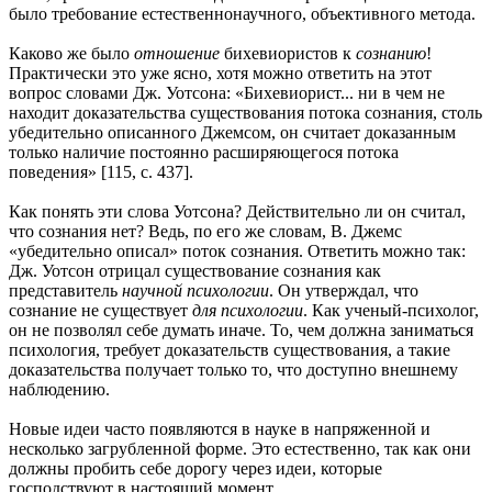
было требование естественнонаучного, объективного метода.
Каково же было
отношение
бихевиористов к
сознанию
!
Практически это уже ясно, хотя можно ответить на этот
вопрос словами Дж. Уотсона: «Бихевиорист... ни в чем не
находит доказательства существования потока сознания, столь
убедительно описанного Джемсом, он считает доказанным
только наличие постоянно расширяющегося потока
поведения» [115, с. 437].
Как понять эти слова Уотсона? Действительно ли он считал,
что сознания нет? Ведь, по его же словам, В. Джемс
«убедительно описал» поток сознания. Ответить можно так:
Дж. Уотсон отрицал существование сознания как
представитель
научной психологии
. Он утверждал, что
сознание не существует
для психологии
. Как ученый-психолог,
он не позволял себе думать иначе. То, чем должна заниматься
психология, требует доказательств существования, а такие
доказательства получает только то, что доступно внешнему
наблюдению.
Новые идеи часто появляются в науке в напряженной и
несколько загрубленной форме. Это естественно, так как они
должны пробить себе дорогу через идеи, которые
господствуют в настоящий момент.