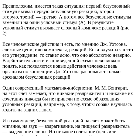
Предположим, имеется такая ситуация: первый безусловный
стимул вызвал первую безусловную реакцию, второй —
вторую, третий — третью. А потом все безусловные стимулы
заменили на один условный стимул (А). В результате
условный стимул вызывает сложный комплекс реакций (рис.
2).
Все человеческие действия и есть, по мнению Дж. Уотсона,
сложные цепи, или комплексы, реакций. Если вдуматься в это
его утверждение, то станет ясно, что оно абсолютно неверно.
В действительности из приведенной схемы невозможно
понять, как появляются новые действия человека: ведь
организм по концепции Дж. Уотсона располагает только
арсеналом безусловных реакций.
Один современный математик-кибернетик, М. М. Бонгардт,
на этот счет замечает, что никакие раздражители и никакие их
сочетания никогда бы не привели по схеме образования
условных реакций, например, к тому, чтобы собака научилась
ходить на задних лапах.
И в самом деле, безусловной реакцией на свет может быть
мигание, на звук — вздрагивание, на пищевой раздражитель
— выделение слюны. Но никакое сочетание (цепь или