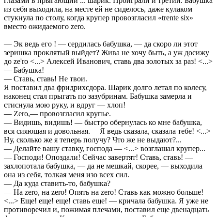
глазами в прыгающий ... шарик. Проиграли и третий. Бабушка
из себя выходила, на месте ей не сиделось, даже кулаком
стукнула по столу, когда крупер провозгласил «trente six»
вместо ожидаемого zero.
— Эк ведь его ! — сердилась бабушка, — да скоро ли этот
зеришка проклятый выйдет? Жива не хочу быть, а уж досижу
до ze'ro <...> Алексей Иванович, ставь два золотых за раз! <...>
— Бабушка!
— Ставь, ставь! Не твои.
Я поставил два фридрихсдора. Шарик долго летал по колесу,
наконец стал прыгать по зазубринам. Бабушка замерла и
стиснула мою руку, и вдруг — хлоп!
— Zero,— провозгласил крупье.
— Видишь, видишь! — быстро обернулась ко мне бабушка,
вся сияющая и довольная.— Я ведь сказала, сказала тебе! <...>
Ну, сколько же я теперь получу? Что же не выдают?...
— Делайте вашу ставку, господа — <...> возглашал крупер...
— Господи! Опоздали! Сейчас завертят! Ставь, ставь! —
захлопотала бабушка, — да не мешкай, скорее, — выходила
она из себя, толкая меня изо всех сил.
— Да куда ставить-то, бабушка?
— На zero, на zero! Опять на zero! Ставь как можно больше!
<...> Еще! еще! еще! ставь еще! — кричала бабушка. Я уже не
противоречил и, пожимая плечами, поставил еще двенадцать