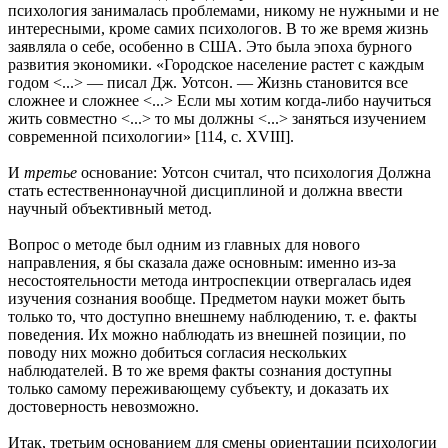
психология занималась проблемами, никому не нужными и не
интересными, кроме самих психологов. В то же время жизнь
заявляла о себе, особенно в США. Это была эпоха бурного
развития экономики. «Городское население растет с каждым
годом <...> — писал Дж. Уотсон. — Жизнь становится все
сложнее и сложнее <...> Если мы хотим когда-либо научиться
жить совместно <...> то мы должны <...> заняться изучением
современной психологии» [114, с. XVIII].
И
третье
основание: Уотсон считал, что психология Должна
стать естественнонаучной дисциплиной и должна ввести
научный объективный метод.
Вопрос о методе был одним из главных для нового
направления, я бы сказала даже основным: именно из-за
несостоятельности метода интроспекции отвергалась идея
изучения сознания вообще. Предметом науки может быть
только то, что доступно внешнему наблюдению, т. е. факты
поведения. Их можно наблюдать из внешней позиции, по
поводу них можно добиться согласия нескольких
наблюдателей. В то же время факты сознания доступны
только самому переживающему субъекту, и доказать их
достоверность невозможно.
Итак, третьим основанием для смены ориентации психологии