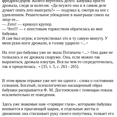
фридрихсдоров. Колесо вертелось долго. Бабушка просто
дрожала, следя за колесом. «Да неужто она и в самом деле
думает опять zero выиграть?» — подумал я, смотря на нее с
удивлением. Решительное убеждение в выигрыше сияло на
лице ее...
— Zero! — крикнул крупер.
— Что!!! — с неистовым торжеством обратилась ко мне
бабушка.
Я сам был игрок; я почувствовал это в ту самую минуту. У
меня руки-ноги дрожали, в голову ударило <...>
На этот раз бабушка уже не звала Потапыча <...> Она даже не
толкалась и не дрожала снаружи. Она, если можно так
выразиться, дрожала изнутри. Вся на чем-то сосредоточилась,
так и прицелилась . » [35, т. 5, с. 263 - 265].
В этом ярком отрывке уже нет ни одного - слова о состояниях
сознания. Богатый, психологически насыщенный образ
бабушки раскрывается Ф. М. Достоевским с помощью показа
исключительно ее поведения.
Здесь уже знакомые нам «горящие глаза», которыми бабушка
впивается в прыгающий шарик, и отдельные жесты и
движения: она стискивает руку своего попутчика, толкает его