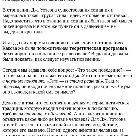
В отрицании Дж. Уотсона существования сознания и
выразилась такая «грубая сила» идей, которые он отстаивал.
Надо заметить, что в отрицании сознания был главный смысл
бихевиоризма и в этом же пункте он в дальнейшем не
выдержал критики.
Итак, до сих пор мы говорили о заявлениях и отрицаниях.
Какова же была положительная
теоретическая программа
бихевиористов и как они ее реализовали? Ведь они должны
были показать, как следует изучать поведение.
Сегодня мы задавали себе вопрос: «Что такое поведение?» —
и отвечали на него по-житейски. Дж. Уотсон отвечает на него
в научных понятиях: «Это — система реакций»
. Таким
образом, он вводит очень важное понятие «реакция». Откуда
оно взялось, и какой смысл имело?
Дело все в том, что естественнонаучная материалистическая
традиция, которую вводил бихевиоризм в психологию,
требовала
причинных объяснений
. А что значит причинно
объяснить какое-либо действие человека? Для Дж. Уотсона
ответ был ясен: это значит найти внешнее воздействие,
которое его вызвало. Нет ни одного действия человека, за
которым не стояла бы причина в виде внешнего агента. Для