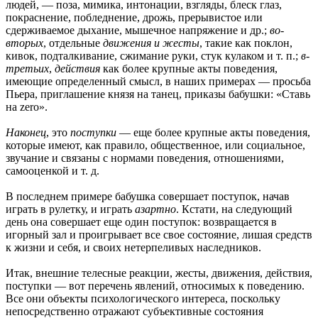
людей, — поза, мимика, интонации, взгляды, блеск глаз,
покраснение, побледнение, дрожь, прерывистое или
сдерживаемое дыхание, мышечное напряжение и др.;
во-
вторых
, отдельные
движения и жесты
, такие как поклон,
кивок, подталкивание, сжимание руки, стук кулаком и т. п.;
в-
третьих
,
действия
как более крупные акты поведения,
имеющие определенный смысл, в наших примерах — просьба
Пьера, приглашение князя на танец, приказы бабушки: «Ставь
на zero».
Наконец
, это
поступки
— еще более крупные акты поведения,
которые имеют, как правило, общественное, или социальное,
звучание и связаны с нормами поведения, отношениями,
самооценкой и т. д.
В последнем примере бабушка совершает поступок, начав
играть в рулетку, и играть
азартно
. Кстати, на следующий
день она совершает еще один поступок: возвращается в
игорный зал и проигрывает все свое состояние, лишая средств
к жизни и себя, и своих нетерпеливых наследников.
Итак, внешние телесные реакции, жесты, движения, действия,
поступки — вот перечень явлений, относимых к поведению.
Все они объекты психологического интереса, поскольку
непосредственно отражают субъективные состояния