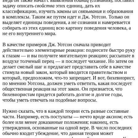
Ведь он также начал с выявления
единиц
(сознания), поставил
задачу описать
свойства
этих единиц, дать их
классификацию, изучить
законы их связывания
и образования
в комплексы. Таким же путем идет и Дж. Уотсон. Только он
выделяет единицы поведения, а не сознания и намеревается
собирать из этих единиц всю картину поведения человека, а
не его внутреннего мира.
В качестве примеров Дж. Уотсон сначала приводит
действительно элементарные реакции: поднесите быстро руку
к глазам — и вы получите мигательную реакцию; рассыпьте в
воздухе толченый перец — и последует чихание. Но затем он
делает смелый шаг и предлагает представить себе в качестве
стимула новый закон, который вводится правительством и
который, предположим, что-то запрещает. И вот, бихевиорист,
по мнению Уотсона, должен уметь ответить, какая последует
общественная реакция на этот закон. Он признается, что
бихевиористам придется работать долгие и долгие годы,
чтобы уметь отвечать на подобные вопросы.
Нужно сказать, что в каждой теории есть разные составные
части. Например, есть постулаты — нечто вроде аксиом; есть
более или менее доказанные положения; наконец, есть
утверждения, основанные на одной вере. В число последних
обычно входит убеждение, что данная теория может