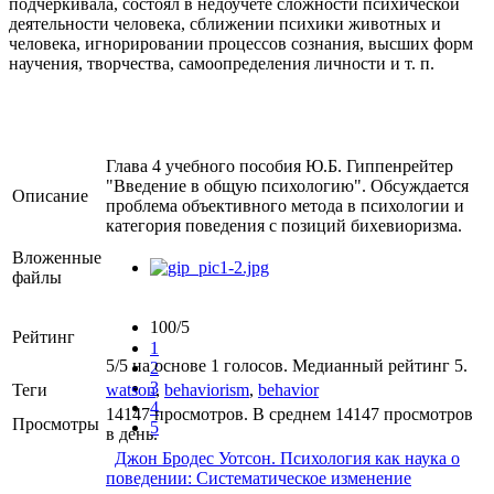
подчеркивала, состоял в недоучете сложности психической
деятельности человека, сближении психики животных и
человека, игнорировании процессов сознания, высших форм
научения, творчества, самоопределения личности и т. п.
Глава 4 учебного пособия Ю.Б. Гиппенрейтер
"Введение в общую психологию". Обсуждается
Описание
проблема объективного метода в психологии и
категория поведения с позиций бихевиоризма.
Вложенные
файлы
100/5
Рейтинг
1
5/5 на основе 1 голосов. Медианный рейтинг 5.
2
3
Теги
watson
,
behaviorism
,
behavior
4
14147 просмотров. В среднем 14147 просмотров
Просмотры
5
в день.
Джон Бродес Уотсон. Психология как наука о
поведении: Систематическое изменение