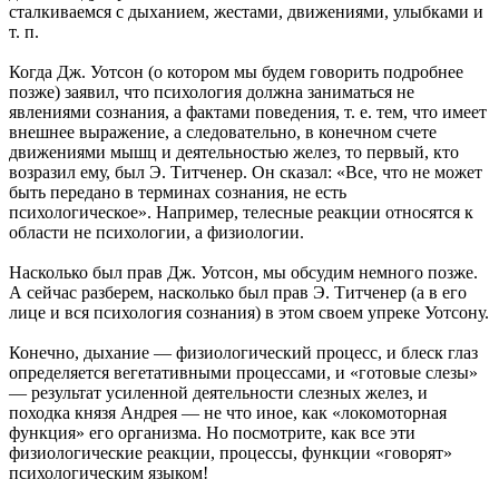
сталкиваемся с дыханием, жестами, движениями, улыбками и
т. п.
Когда Дж. Уотсон (о котором мы будем говорить подробнее
позже) заявил, что психология должна заниматься не
явлениями сознания, а фактами поведения, т. е. тем, что имеет
внешнее выражение, а следовательно, в конечном счете
движениями мышц и деятельностью желез, то первый, кто
возразил ему, был Э. Титченер. Он сказал: «Все, что не может
быть передано в терминах сознания, не есть
психологическое». Например, телесные реакции относятся к
области не психологии, а физиологии.
Насколько был прав Дж. Уотсон, мы обсудим немного позже.
А сейчас разберем, насколько был прав Э. Титченер (а в его
лице и вся психология сознания) в этом своем упреке Уотсону.
Конечно, дыхание — физиологический процесс, и блеск глаз
определяется вегетативными процессами, и «готовые слезы»
— результат усиленной деятельности слезных желез, и
походка князя Андрея — не что иное, как «локомоторная
функция» его организма. Но посмотрите, как все эти
физиологические реакции, процессы, функции «говорят»
психологическим языком!