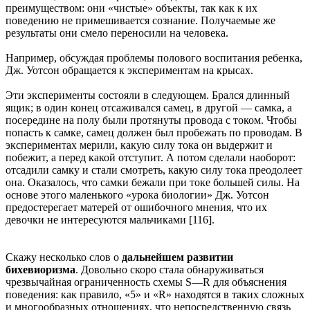
преимуществом: они «чистые» объекты, так как к их
поведению не примешивается сознание. Получаемые же
результаты они смело переносили на человека.
Например, обсуждая проблемы полового воспитания ребенка,
Дж. Уотсон обращается к экспериментам на крысах.
Эти эксперименты состояли в следующем. Брался длинный
ящик; в один конец отсаживался самец, в другой — самка, а
посередине на полу были протянуты провода с током. Чтобы
попасть к самке, самец должен был пробежать по проводам. В
экспериментах мерили, какую силу тока он выдержит и
побежит, а перед какой отступит. А потом сделали наоборот:
отсадили самку и стали смотреть, какую силу тока преодолеет
она. Оказалось, что самки бежали при токе большей силы. На
основе этого маленького «урока биологии» Дж. Уотсон
предостерегает матерей от ошибочного мнения, что их
девочки не интересуются мальчиками [116].
Скажу несколько слов о
дальнейшем развитии
бихевиоризма
. Довольно скоро стала обнаруживаться
чрезвычайная ограниченность схемы S—R для объяснения
поведения: как правило, «5» и «R» находятся в таких сложных
и многообразных отношениях, что непосредственную связь