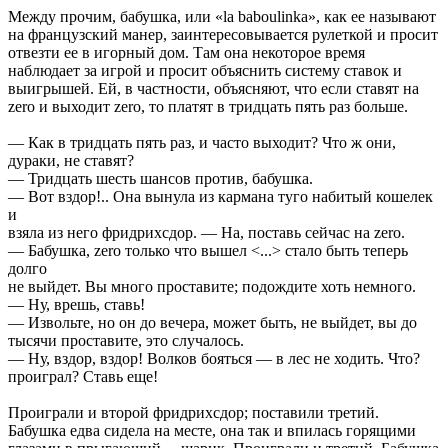
Между прочим, бабушка, или «la baboulinka», как ее называют
на французский манер, заинтересовывается рулеткой и просит
отвезти ее в игорный дом. Там она некоторое время
наблюдает за игрой и просит объяснить систему ставок и
выигрышей. Ей, в частности, объясняют, что если ставят на
zero и выходит zero, то платят в тридцать пять раз больше.
— Как в тридцать пять раз, и часто выходит? Что ж они,
дураки, не ставят?
— Тридцать шесть шансов против, бабушка.
— Вот вздор!.. Она вынула из кармана туго набитый кошелек
и
взяла из него фридрихсдор. — На, поставь сейчас на zero.
— Бабушка, zero только что вышел <...> стало быть теперь
долго
не выйдет. Вы много проставите; подождите хоть немного.
— Ну, врешь, ставь!
— Извольте, но он до вечера, может быть, не выйдет, вы до
тысячи проставите, это случалось.
— Ну, вздор, вздор! Волков бояться — в лес не ходить. Что?
проиграл? Ставь еще!
Проиграли и второй фридрихсдор; поставили третий.
Бабушка едва сидела на месте, она так и впилась горящими