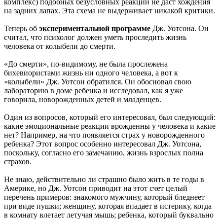
комплекс) подобных безусловных реакций не даст хождения
на задних лапах. Эта схема не выдерживает никакой критики.
Теперь об
экспериментальной программе
Дж. Уотсона. Он
считал, что психолог должен уметь проследить жизнь
человека от колыбели до смерти.
«До смерти», по-видимому, не была прослежена
бихевиористами жизнь ни одного человека, а вот к
«колыбели» Дж. Уотсон обратился. Он обосновал свою
лабораторию в доме ребенка и исследовал, как я уже
говорила, новорожденных детей и младенцев.
Один из вопросов, который его интересовал, был следующий:
какие эмоциональные реакции врожденны у человека и какие
нет? Например, на что появляется страх у новорожденного
ребенка? Этот вопрос особенно интересовал Дж. Уотсона,
поскольку, согласно его замечанию, жизнь взрослых полна
страхов.
Не знаю, действительно ли страшно было жить в те годы в
Америке, но Дж. Уотсон приводит на этот счет целый
перечень примеров: знакомого мужчину, который бледнеет
при виде пушки; женщину, которая впадает в истерику, когда
в комнату влетает летучая мышь; ребенка, который буквально