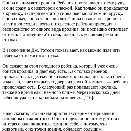
Снова вынимают кролика. Ребенок протягивает к нему руку,
н о не сразу, а с некоторой опаской. Как только он прикасается
к кролику, экспериментатор снова бьет молотком по бруску.
Снова плач, снова успокаивают. Снова извлекают кролика —
и тут происходит нечто интересное: ребенок приходит в
беспокойство от одного вида кролика; он поспешно отползает
от него. По мнению Уотсона, появилась условная реакция
страхах
В заключение Дж. Уотсон показывает, как можно излечить
ребенка от нажитого страха.
Он сажает за стол голодного ребенка, который уже очень
боится кролика, и дает ему есть. Как только ребенок
прикасается к еде, ему показывают кролика, но только очень
издалека, через открытую дверь из другой комнаты,— ребенок
продолжает есть. В следующий раз показывают кролика,
также во время еды, немного ближе. Через несколько дней
ребенок уже ест с кроликом на коленях. [116].
Надо сказать, что бихевиористы экспериментировали в
основном на животных. Они это делали не потому, что их
интересовали животные сами по себе, а потому, что
животные, с их точки зрения, обладают большим