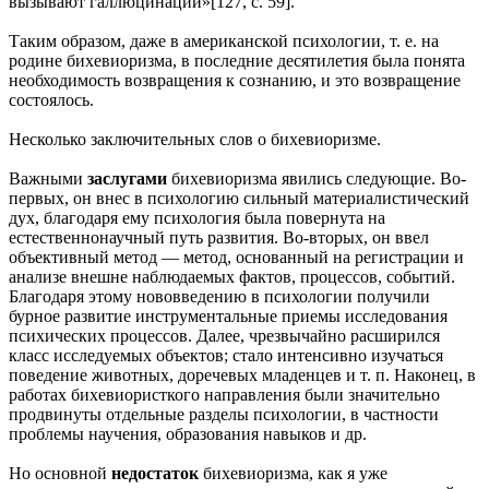
вызывают галлюцинации»[127, с. 59].
Таким образом, даже в американской психологии, т. е. на
родине бихевиоризма, в последние десятилетия была понята
необходимость возвращения к сознанию, и это возвращение
состоялось.
Несколько заключительных слов о бихевиоризме.
Важными
заслугами
бихевиоризма явились следующие. Во-
первых, он внес в психологию сильный материалистический
дух, благодаря ему психология была повернута на
естественнонаучный путь развития. Во-вторых, он ввел
объективный метод — метод, основанный на регистрации и
анализе внешне наблюдаемых фактов, процессов, событий.
Благодаря этому нововведению в психологии получили
бурное развитие инструментальные приемы исследования
психических процессов. Далее, чрезвычайно расширился
класс исследуемых объектов; стало интенсивно изучаться
поведение животных, доречевых младенцев и т. п. Наконец, в
работах бихевиористкого направления были значительно
продвинуты отдельные разделы психологии, в частности
проблемы научения, образования навыков и др.
Но основной
недостаток
бихевиоризма, как я уже