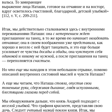
вальса. То замирающее
выражение лица Наташи, готовое на отчаяние и на восторг,
вдруг осветилось счастливой, благодарной, детской улыбкой»
[112, т. V, с. 209-211].
Итак, мы действительно сталкиваемся здесь с внутренними
переживаниями Наташи: она
с нетерпением ждет
приглашение на танец, в то же время ею начинает
овладевать
отчаяние
; она в своем воображении уже
представила
, как
хорошо и весело с ней будет танцевать, и это еще больше
усиливает ее чувства
досады и обиды
, она
чувствует себя
одинокой
и никому
не нужной
, а после приглашения на танец
— переполняется
счастьем
.
Но
что еще
мы находим в этом небольшом отрывке, помимо
описаний внутренних состояний мыслей и чувств Наташи?
А еще мы читаем, что Наташа
стояла, опустив свои
тоненькие руки, сдерживая дыхание, глядя испуганными,
блестящими глазами перед собой
.
Мы обнаруживаем дальше, что князь Андрей подходит с
веселой улыбкой
. Что графиня
краснеет
, представляя свою
дочь. Следует
учтивый низкий поклон
князя. Итак, мы