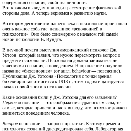
содержания сознания, свойства личности.
Вот к каким выводам приводит рассмотрение фактической
стороны дела. А теперь вернемся к развитию науки.
Во втором десятилетии нашего века в психологии произошло
очень важное событие, названное «революцией в
психологии». Оно было соизмеримо с началом той самой
новой психологии В. Вундта.
В научной печати выступил американский психолог Дж.
Уотсон, который заявил, что нужно пересмотреть вопрос о
предмете психологии. Психология должна заниматься не
явлениями сознания, а поведением. Направление получило
название «бихевиоризм» (от англ. behaviour — поведение).
Публикация Дж. Уотсона «Психология с точки зрения
бихевиориста» относится к 1913 г., этим годом и датируется
начало новой эпохи в психологии.
Какие основания были у Дж. Уотсона для его заявления?
Первое
основание — это соображения здравого смысла, те
самые, которые привели и нас к выводу, что психолог должен
заниматься поведением человека.
Второе
основание — запросы практики. К этому времени
психология сознаний дискредитировала себя. Лабораторная