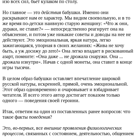
изо всех сил, бьет кулаком по столу.
Но главное — это
действия
бабушки. Именно они
раскрывают нам ее характер. Мы видим своевольную, и в то
же время по-детски наивную старую женщину: «Что ж они,
дураки, не ставят?» — непосредственно реагирует она на
объяснение, и потом уже никакие советы и доводы на нее не
действуют. Это эмоциональная, яркая натура, легко
зажигающаяся, упорная в своих желаниях: «Жива не хочу
быть, а уж досижу до zero!» Она легко впадает в рискованный
азарт, помните: «Она даже ... не дрожала снаружи. Она ...
дрожала изнутри». Начав с одной монеты, она ставит в конце
игры тысячи.
В целом образ бабушки оставляет впечатление широкой
русской натуры, искренней, прямой, очень эмоциональной.
Этот образ одновременно и очаровывает и взбадривает
читателя. И всего этого автор достигает показом только
одного — поведения своей героини.
Итак, ответим на один из поставленных ранее вопросов: что
такое факты
поведения
?
Это,
во-первых
, все
внешние проявления физиологических
процессов
, связанных с состоянием, деятельностью, общением