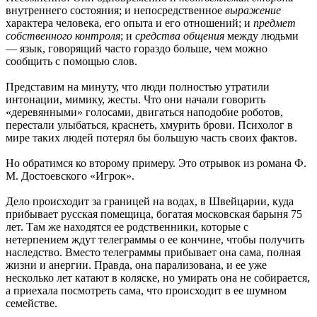
внутреннего состояния; и непосредственное
выражение
характера человека, его опыта и его отношений; и
предмет
собственного контроля
; и
средства общения
между людьми
— язык, говорящий часто гораздо больше, чем можно
сообщить с помощью слов.
Представим на минуту, что люди полностью утратили
интонации, мимику, жесты. Что они начали говорить
«деревянными» голосами, двигаться наподобие роботов,
перестали улыбаться, краснеть, хмурить брови. Психолог в
мире таких людей потерял бы большую часть своих фактов.
Но обратимся ко второму примеру. Это отрывок из романа Ф.
М. Достоевского «Игрок».
Дело происходит за границей на водах, в Швейцарии, куда
прибывает русская помещица, богатая московская барыня 75
лет. Там же находятся ее родственники, которые с
нетерпением ждут телеграммы о ее кончине, чтобы получить
наследство. Вместо телеграммы прибывает она сама, полная
жизни и анергии. Правда, она парализована, и ее уже
несколько лет катают в коляске, но умирать она не собирается,
а приехала посмотреть сама, что происходит в ее шумном
семействе.