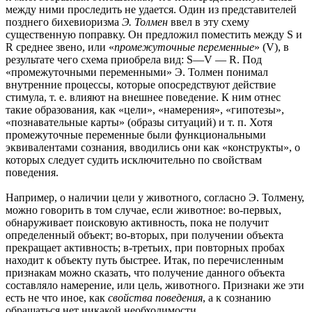
между ними проследить не удается. Один из представителей
позднего бихевиоризма
Э. Толмен
ввел в эту схему
существенную поправку. Он предложил поместить между S и
R среднее звено, или «
промежуточные переменные
» (V), в
результате чего схема приобрела вид: S—V — R. Под
«промежуточными переменными» Э. Толмен понимал
внутренние процессы, которые опосредствуют действие
стимула, т. е. влияют на внешнее поведение. К ним отнес
такие образования, как «цели», «намерения», «гипотезы»,
«познавательные карты» (образы ситуаций) и т. п. Хотя
промежуточные переменные были функциональными
эквивалентами сознания, вводились они как «конструкты», о
которых следует судить исключительно по свойствам
поведения.
Например, о наличии цели у животного, согласно Э. Толмену,
можно говорить в том случае, если животное: во-первых,
обнаруживает поисковую активность, пока не получит
определенный объект; во-вторых, при получении объекта
прекращает активность; в-третьих, при повторных пробах
находит к объекту путь быстрее. Итак, по перечисленным
признакам можно сказать, что получение данного объекта
составляло намерение, или цель, животного. Признаки же эти
есть не что иное, как
свойства поведения
, а к сознанию
обращаться нет никакой необходимости.