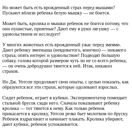
Но может быть есть врожденный страх перед мышами?
Пускают вблизи ребенка белую мышку — не боится.
Может быть, кролика и мышки ребенок не боится потому, что
они пушистые, приятные? Дают ему в руки лягушку — с
удовольствием ее исследует!
У многих животных есть врожденный ужас перед змеями.
Дают ребенку змееныша (неядовитого, конечно) — никакого
страха; опять интерес и удовольствие! Подводят большую
собаку, голова которой размером чуть ли не со всего ребенка,
— он очень добродушно тянется к ней. Итак, никаких
страхов.
Но Дж. Уотсон продолжает свои опыты, с целью показать, как
образуются все эти страхи, которые одолевают взрослых.
Сидит ребенок, играет в кубики. Экспериментатор помещает
стальной брусок сзади него. Сначала показывают ребенку
кролика — тот тянется к нему. Как только ребенок
прикасается к кролику, Уотсон резко бьет молотком по бруску.
Ребенок вздрагивает и начинает плакать. Кролика убирают,
дают кубики, ребенок успокаивается.