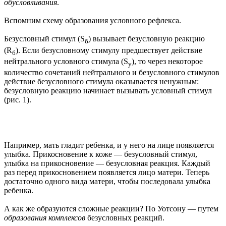
обусловливания
.
Вспомним схему образования условного рефлекса.
Безусловный стимул (S
) вызывает безусловную реакцию
б
(R
). Если безусловному стимулу предшествует действие
б
нейтрального условного стимула (S
), то через некоторое
у
количество сочетаний нейтрального и безусловного стимулов
действие безусловного стимула оказывается ненужным:
безусловную реакцию начинает вызывать условный стимул
(рис. 1).
Например, мать гладит ребенка, и у него на лице появляется
улыбка. Прикосновение к коже — безусловный стимул,
улыбка на прикосновение — безусловная реакция. Каждый
раз перед прикосновением появляется лицо матери. Теперь
достаточно одного вида матери, чтобы последовала улыбка
ребенка.
А как же образуются сложные реакции? По Уотсону — путем
образования комплексов
безусловных реакций.