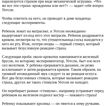
парализуется страхом при виде механической игрушки. «Что
же все эти страхи: врожденны или нет?» — задает себе вопрос
Уотсон.
Чтобы ответить на него, он проводит в доме младенца
следующие эксперименты.
Ребенок лежит на матрасике, и Уотсон неожиданно
выдергивает из-под него этот матрасик. Ребенок раздражается
криком, несмотря на то, что утешительница-соска находится у
него во рту. Итак, потеря опоры — первый стимул, который
вызывает безусловную реакцию страха.
Следующая проба: около кроватки навешивается железный
брусок, по которому экспериментатор, Уотсон, бьет изо всех
сил молотком. У ребенка прерывается дыхание, он резко
всхлипывает и затем разражается криком. Таким образом, на
громкий неожиданный звук следует та же реакция испуга.
Вот два безусловных стимула, которые вызывают реакцию
страха, других же таких стимулов Уотсон не находит.
Он перебирает разные «стимулы», например устраивает перед
ребенком на железном подносе костер — никакого страха!
Ребенку показывают кролика — он тянется к нему ручками.