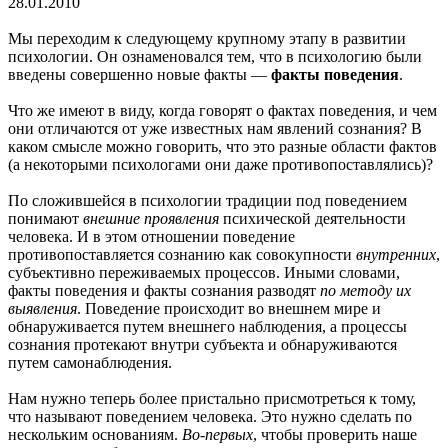
28.01.2010
Мы переходим к следующему крупному этапу в развитии
психологии. Он ознаменовался тем, что в психологию были
введены совершенно новые факты —
факты поведения
.
Что же имеют в виду, когда говорят о фактах поведения, и чем
они отличаются от уже известных нам явлений сознания? В
каком смысле можно говорить, что это разные области фактов
(а некоторыми психологами они даже противопоставлялись)?
По сложившейся в психологии традиции под поведением
понимают
внешние проявления
психической деятельности
человека. И в этом отношении поведение
противопоставляется сознанию как совокупности
внутренних
,
субъективно переживаемых процессов. Иными словами,
факты поведения и факты сознания разводят
по методу их
выявления
. Поведение происходит во внешнем мире и
обнаруживается путем внешнего наблюдения, а процессы
сознания протекают внутри субъекта и обнаруживаются
путем самонаблюдения.
Нам нужно теперь более пристально присмотреться к тому,
что называют поведением человека. Это нужно сделать по
нескольким основаниям.
Во-первых
, чтобы проверить наше