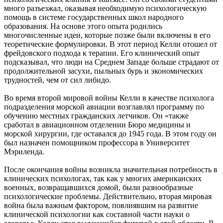
много разъезжал, оказывая необходимую психологическую
помощь в системе государственных школ народного
образования. На основе этого опыта родились
многочисленные идеи, которые позже были включены в его
теоретические формулировки. В этот период Келли отошел от
фрейдовского подхода к терапии. Его клинический опыт
подсказывал, что люди на Среднем Западе больше страдают от
продолжительной засухи, пыльных бурь и экономических
трудностей, чем от сил либидо.
Во время второй мировой войны Келли в качестве психолога
подразделения морской авиации возглавлял программу по
обучению местных гражданских летчиков. Он «также
сработал в авиационном отделении Бюро медицины и
морской хирургии, где оставался до 1945 года. В этом году он
был назначен помощником профессора в Университет
Мэриленда.
После окончания войны возникла значительная потребность в
клинических психологах, так как у многих американских
военных, возвращавшихся домой, были разнообразные
психологические проблемы. Действительно, вторая мировая
война была важным фактором, повлиявшим на развитие
клинической психологии как составной части науки о