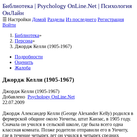
Библиотека | Psychology OnLine.Net | Психология
ОнЛайн
☰ Настройки
Домой
Разделы
Из последнего
Регистрация
Войти
Библиотека
Персона
Джордж Келли (1905-1967)
Подробности
Оценить
Жалоба
Джордж Келли (1905-1967)
Джордж Келли (1905-1967)
Добавлено
Psychology OnLine.Net
22.07.2009
Джордж Александер Келли (George Alexander Kelly) родился в
фермерской общине около Уичиты, штат Канзас, в 1905 году.
Сначала он учился в сельской школе, где была всего одна
классная комната. Позже родители отправили его в Уичиту,
где в течение четырех лет он учился в четырех средних