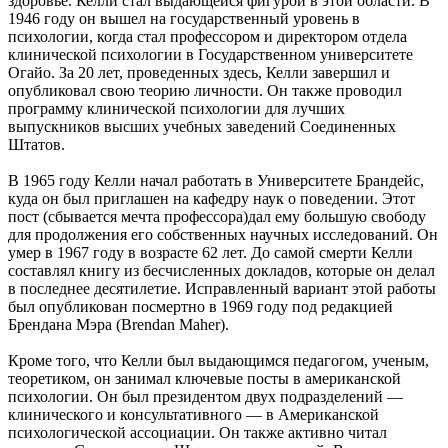
здоровье. Келли стал выдающейся фигурой в этой области. В
1946 году он вышел на государственный уровень в
психологии, когда стал профессором и директором отдела
клинической психологии в Государственном университете
Огайо. За 20 лет, проведенных здесь, Келли завершил и
опубликовал свою теорию личности. Он также проводил
программу клинической психологии для лучших
выпускников высших учебных заведений Соединенных
Штатов.
В 1965 году Келли начал работать в Университете Брандейс,
куда он был приглашен на кафедру наук о поведении. Этот
пост (сбывается мечта профессора)дал ему большую свободу
для продолжения его собственных научных исследований. Он
умер в 1967 году в возрасте 62 лет. До самой смерти Келли
составлял книгу из бесчисленных докладов, которые он делал
в последнее десятилетие. Исправленный вариант этой работы
был опубликован посмертно в 1969 году под редакцией
Брендана Мэра (Brendan Maher).
Кроме того, что Келли был выдающимся педагогом, ученым,
теоретиком, он занимал ключевые посты в американской
психологии. Он был президентом двух подразделений —
клинического и консультативного — в Американской
психологической ассоциации. Он также активно читал