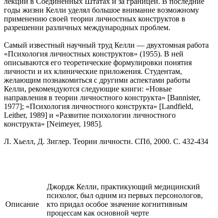
лекции в Соединенных Штатах и за границей. В последние
годы жизни Келли уделял большое внимание возможному
применению своей теории личностных конструктов в
разрешении различных международных проблем.
Самый известный научный труд Келли — двухтомная работа
«Психология личностных конструктов» (1955). В ней
описываются его теоретические формулировки понятия
личности и их клинические приложения. Студентам,
желающим познакомиться с другими аспектами работы
Келли, рекомендуются следующие книги: «Новые
направления в теории личностного конструкта» [Bannister,
1977]; «Психология личностного конструкта» [Landfield,
Leither, 1989] и «Развитие психологии личностного
конструкта» [Neimeyer, 1985].
Л. Хьелл, Д. Зиглер. Теории личности. СПб, 2000. С. 432-434
Джордж Келли, практикующий медицинский
психолог, был одним из первых персонологов,
Описание
кто придал особое значение когнитивным
процессам как основной черте