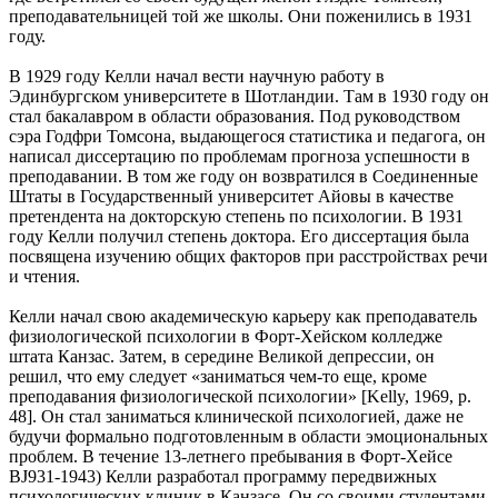
преподавательницей той же школы. Они поженились в 1931
году.
В 1929 году Келли начал вести научную работу в
Эдинбургском университете в Шотландии. Там в 1930 году он
стал бакалавром в области образования. Под руководством
сэра Годфри Томсона, выдающегося статистика и педагога, он
написал диссертацию по проблемам прогноза успешности в
преподавании. В том же году он возвратился в Соединенные
Штаты в Государственный университет Айовы в качестве
претендента на докторскую степень по психологии. В 1931
году Келли получил степень доктора. Его диссертация была
посвящена изучению общих факторов при расстройствах речи
и чтения.
Келли начал свою академическую карьеру как преподаватель
физиологической психологии в Форт-Хейском колледже
штата Канзас. Затем, в середине Великой депрессии, он
решил, что ему следует «заниматься чем-то еще, кроме
преподавания физиологической психологии» [Kelly, 1969, р.
48]. Он стал заниматься клинической психологией, даже не
будучи формально подготовленным в области эмоциональных
проблем. В течение 13-летнего пребывания в Форт-Хейсе
BJ931-1943) Келли разработал программу передвижных
психологических клиник в Канзасе. Он со своими студентами