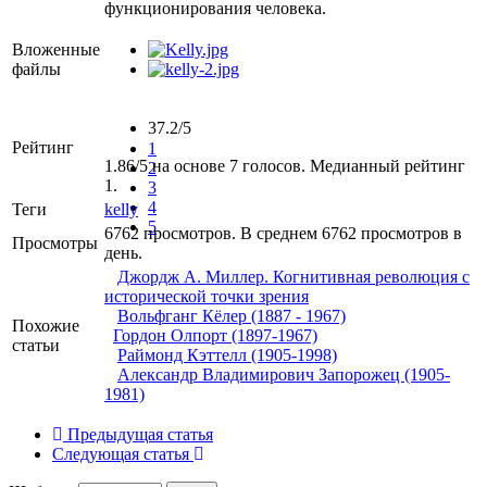
функционирования человека.
Вложенные
файлы
37.2/5
Рейтинг
1
1.86/5 на основе 7 голосов. Медианный рейтинг
2
1.
3
4
Теги
kelly
5
6762 просмотров. В среднем 6762 просмотров в
Просмотры
день.
Джордж А. Миллер. Когнитивная революция с
исторической точки зрения
Вольфганг Кёлер (1887 - 1967)
Похожие
Гордон Олпорт (1897-1967)
статьи
Раймонд Кэттелл (1905-1998)
Александр Владимирович Запорожец (1905-
1981)
Предыдущая статья
Следующая статья