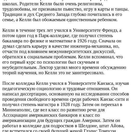
школах. Родители Келли были очень религиозны,
трудолюбивы, не признавали пьянство, игру в карты и танцы.
Традиции и дух Среднего Запада глубоко почитались в его
семье, а Келли был обожаемым единственным ребенком.
Келли в течение трех лет учился в Университете Френдз, а
потом один год в Парк-колледже, где получил степень
бакалавра по физике и математике в 1926 году. Сначала он
думал сделать карьеру в качестве инженера-механика, но,
отчасти под влиянием межуниверситетских дискуссий,
обратился к социальным проблемам. Келли вспоминал, что
его первый курс по психологии был скучным и
неубедительным. Лектор уделял много времени обсуждению
теорий научения, но Келли это не заинтересовало.
После колледжа Келли учился в Университете Канзаса, изучая
педагогическую социологию и трудовые отношения. Он
написал диссертацию, основанную на исследовании способов
проведения свободного времени среди рабочих Канзас-сити и
получил степень магистра в 1928 году. Затем он переехал в
Миннеаполис, где вел класс по развитию речи для
Ассоциации американских банкиров и класс по
американизации для будущих граждан Америки. Затем он
работал в колледже для подростков в Шелдоне, штат Айова,
где встретился со своей будущей женой Глэдис Томпсон,