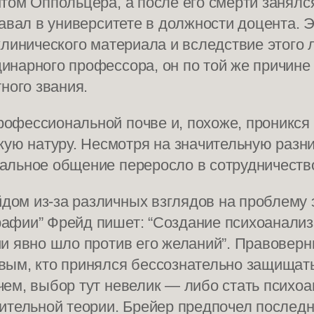
том Оппольцера, а после его смерти занялся
давал в университете в должности доцента. 
клинического материала и вследствие этого 
нарного профессора, он по той же причине э
ного звания.
офессиональной почве и, похоже, проникся 
 натуру. Несмотря на значительную разниц
альное общение переросло в сотрудничеств
ом из-за различных взглядов на проблему э
афии” Фрейд пишет: “Создание психоанализ
ии явно шло против его желаний”. Правовер
вым, кто принялся бессознательно защищат
ем, выбор тут невелик — либо стать психоа
нительной теории. Брейер предпочел послед