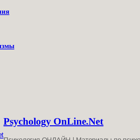
ния
измы
Psychology OnLine.Net
Психология ОНЛАЙН | Материалы по псих