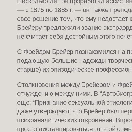
Несколько лет он проработал ассистен
— с 1875 по 1885 г. — он также препо
свое решение тем, что ему недостает 
Брейеру предложили звание экстраорди
не считает себя достойным этого почет
С Фрейдом Брейер познакомился на пр
подающую большие надежды творческую
старше) их эпизодическое профессион
Столкновения между Брейером и Фрейд
отчуждению между ними. В “Автобиогр
еще: “Признание сексуальной этиолог
даже утверждают, что Брейер был пер
психоаналитических откровений. Впроч
просто дистанцироваться от этой сом