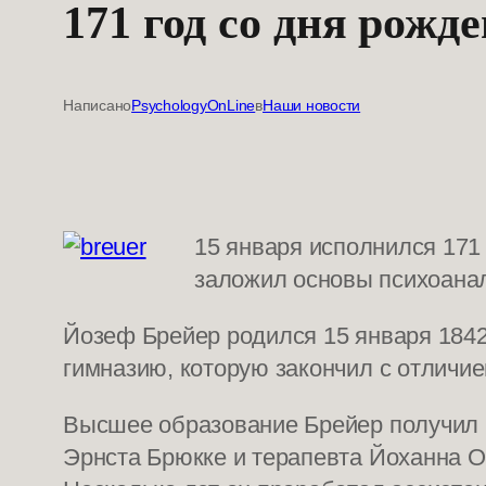
171 год со дня рожд
Написано
PsychologyOnLine
в
Наши новости
15 января исполнился 171
заложил основы психоана
Йозеф Брейер родился 15 января 1842
гимназию, которую закончил с отличием
Высшее образование Брейер получил н
Эрнста Брюкке и терапевта Йоханна Оп