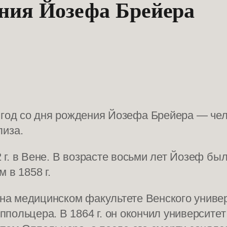
ения Йозефа Брейера
 год со дня рождения Йозефа Брейера — чел
лиза.
 г. в Вене. В возрасте восьми лет Йозеф б
 в 1858 г.
а медицинском факультете Венского универс
польцера. В 1864 г. он окончил университет