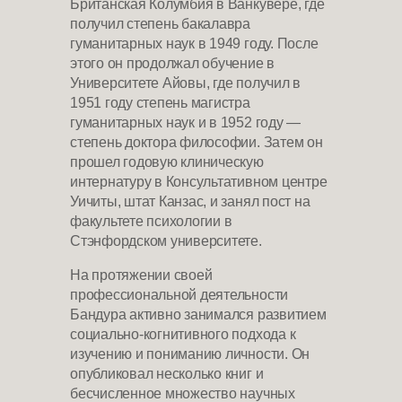
Британская Колумбия в Ванкувере, где
получил степень бакалавра
гуманитарных наук в 1949 году. После
этого он продолжал обучение в
Университете Айовы, где получил в
1951 году степень магистра
гуманитарных наук и в 1952 году —
степень доктора философии. Затем он
прошел годовую клиническую
интернатуру в Консультативном центре
Уичиты, штат Канзас, и занял пост на
факультете психологии в
Стэнфордском университете.
На протяжении своей
профессиональной деятельности
Бандура активно занимался развитием
социально-когнитивного подхода к
изучению и пониманию личности. Он
опубликовал несколько книг и
бесчисленное множество научных