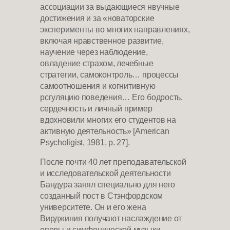
ассоциации за выдающиеся нвучные
достижения и за «новаторские
эксперименты во многих направлениях,
включая нравственное развитие,
научение через наблюдение,
овладение страхом, лечебные
стратегии, самоконтроль… процессы
самоотношения и когнитивную
рсгуляцию поведения… Его бодрость,
сердечность и личный пример
вдохновили многих его студентов на
активную деятельность» [American
Psycholigist, 1981, p. 27].
После почти 40 лет преподавательской
и исследовательской деятельности
Бандура занял специально для него
созданный пост в Стэнфордском
университете. Он и его жена
Вирджиния получают наслаждение от
оперы и симфонической музыки,