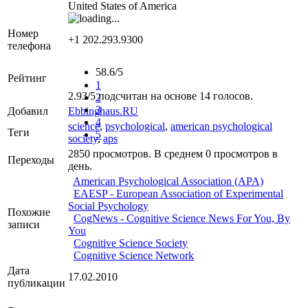
United States of America
Номер
+1 202.293.9300
телефона
58.6/5
Рейтинг
1
2.93
/
5
подсчитан на основе
14
голосов.
2
3
Добавил
Ebbinghaus.RU
4
science
,
psychological
,
american psychological
Теги
5
society
,
aps
2850 просмотров. В среднем 0 просмотров в
Переходы
день.
American Psychological Association (APA)
EAESP - European Association of Experimental
Social Psychology
Похожие
CogNews - Cognitive Science News For You, By
записи
You
Cognitive Science Society
Cognitive Science Network
Дата
17.02.2010
публикации