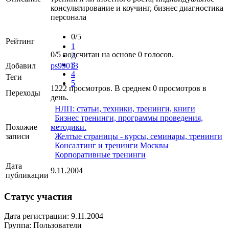
консультирование и коучинг, бизнес диагностика
персонала
0/5
Рейтинг
1
0
/
5
подсчитан на основе
0
голосов.
2
3
Добавил
ps99013
4
Теги
5
1222 просмотров. В среднем 0 просмотров в
Переходы
день.
НЛП: статьи, техники, тренинги, книги
Бизнес тренинги, программы проведения,
Похожие
методики.
записи
Желтые страницы - курсы, семинары, тренинги
Консалтинг и тренинги Москвы
Корпоративные тренинги
Дата
9.11.2004
публикации
Статус участия
Дата регистрации: 9.11.2004
Группа: Пользователи