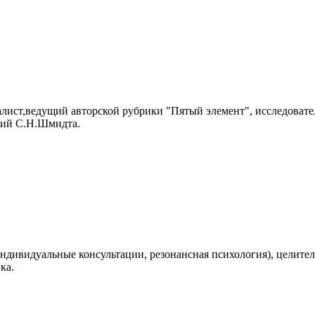
алист,ведущий авторской рубрики "Пятый элемент", исследоват
тий С.Н.Шмидта.
ндивидуальные консультации, резонансная психология), целите
ка.