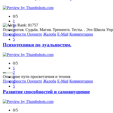
0/5
1
2
Психология. Судьба. Магия. Тренинги. Тесты. . Это Школа Уп
3
Подробности
Оцените
Жалоба
E-Mail
Комментарии
4
5
Психотехники по дуальностям.
0/5
1
2
Описание пути просветления и техник
3
Подробности
Оцените
Жалоба
E-Mail
Комментарии
4
5
Развитие способностей и самовнушение
0/5