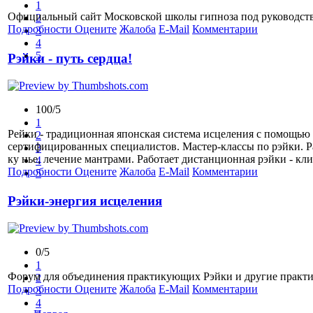
1
Официальный сайт Московской школы гипноза под руководств
2
Подробности
Оцените
Жалоба
E-Mail
Комментарии
3
4
5
Рэйки - путь сердца!
100/5
1
Рейки - традиционная японская система исцеления с помощью 
2
сертифицированных специалистов. Мастер-классы по рэйки. Ра
3
ку нье, лечение мантрами. Работает дистанционная рэйки - кл
4
Подробности
Оцените
Жалоба
E-Mail
Комментарии
5
Рэйки-энергия исцеления
0/5
1
Форум для объединения практикующих Рэйки и другие практи
2
Подробности
Оцените
Жалоба
E-Mail
Комментарии
3
4