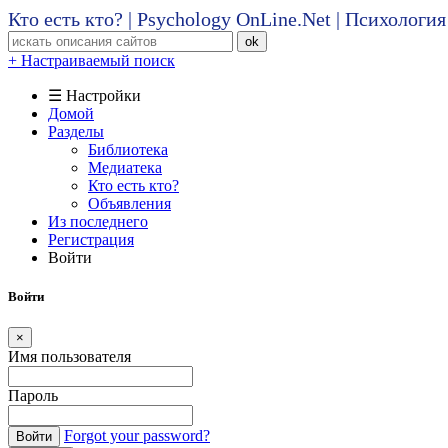
Кто есть кто? | Psychology OnLine.Net | Психолог
ok
+ Настраиваемый поиск
☰ Настройки
Домой
Разделы
Библиотека
Медиатека
Кто есть кто?
Объявления
Из последнего
Регистрация
Войти
Войти
×
Имя пользователя
Пароль
Forgot your password?
Войти