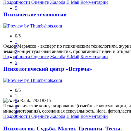
Подробности
Оцените
Жалоба
E-Mail
Комментарии
4
5
Психические технологии
0/5
1
Федор Марьясов - эксперт по психическим технологиям, журн
2
земли, концептуальный аналитик, пропагандист идей и откры
3
Подробности
Оцените
Жалоба
E-Mail
Комментарии
4
5
Психологический центр «Встреча»
0/5
1
2
Психологическое консультирование (cемейные консультации, и
3
минералотерапия), осознанная сексуальность, йога, фотопласти
4
Подробности
Оцените
Жалоба
E-Mail
Комментарии
5
Психология. Судьба. Магия. Тренинги. Тесты.