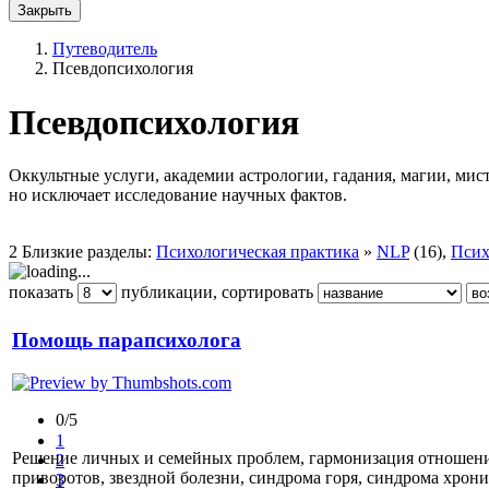
Закрыть
Путеводитель
Псевдопсихология
Псевдопсихология
Оккультные услуги, академии астрологии, гадания, магии, мист
но исключает исследование научных фактов.
2 Близкие разделы:
Психологическая практика
»
NLP
(16),
Псих
+
©
−
OpenStreetMap
contributors
показать
публикации, сортировать
Помощь парапсихолога
0/5
1
Решение личных и семейных проблем, гармонизация отношений.
2
приворотов, звездной болезни, синдрома горя, синдрома хрони
3