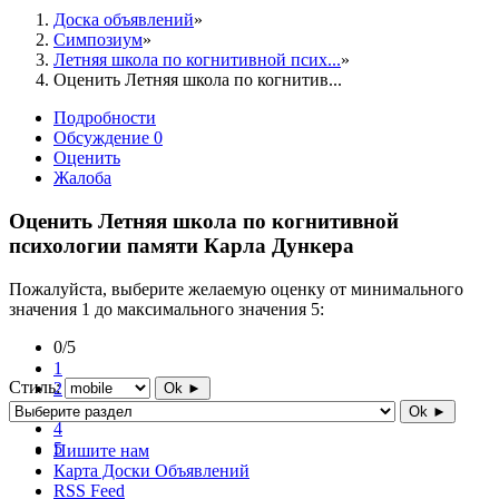
Доска объявлений
Симпозиум
Летняя школа по когнитивной псих...
Оценить Летняя школа по когнитив...
Подробности
Обсуждение
0
Оценить
Жалоба
Оценить Летняя школа по когнитивной
психологии памяти Карла Дункера
Пожалуйста, выберите желаемую оценку от минимального
значения 1 до максимального значения 5:
0/5
1
Стиль:
2
Ok ►
3
Ok ►
4
5
Пишите нам
Карта Доски Объявлений
RSS Feed